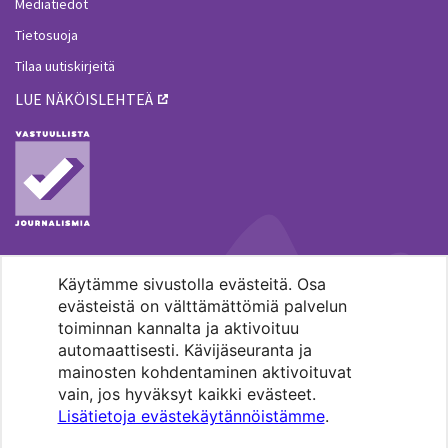
Mediatiedot
Tietosuoja
Tilaa uutiskirjeitä
LUE NÄKÖISLEHTEÄ
Käytämme sivustolla evästeitä. Osa
MENOHAKU
evästeistä on välttämättömiä palvelun
toiminnan kannalta ja aktivoituu
automaattisesti. Kävijäseuranta ja
mainosten kohdentaminen aktivoituvat
vain, jos hyväksyt kaikki evästeet.
Lisätietoja evästekäytännöistämme
.
Pääkaupunkiseudun evankelis-
luterilaisten seurakuntien media.