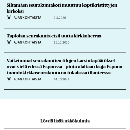
Siltamäen seurakuntakoti muuttuu koptikristittyjen
kirkoksi
AJANKOHTAISTA
2.3.2026
Tapiolan seurakunta etsii uutta kirkkoherraa
AJANKOHTAISTA
16.12.2025
Vaikeimmat seurakuntien tilojen karsintapäätökset
ovat vielä edessä Espoossa – pinta-alaltaan laaja Espoon
tuomiokirkkoseurakunta on tukalassa tilanteessa
AJANKOHTAISTA
14.10.2024
Löydä lisää näkökulmia