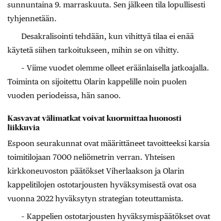
sunnuntaina 9. marraskuuta. Sen jälkeen tila lopullisesti
tyhjennetään.
Desakralisointi tehdään, kun vihittyä tilaa ei enää
käytetä siihen tarkoitukseen, mihin se on vihitty.
– Viime vuodet olemme olleet eräänlaisella jatkoajalla.
Toiminta on sijoitettu Olarin kappelille noin puolen
vuoden periodeissa, hän sanoo.
Kasvavat välimatkat voivat kuormittaa huonosti
liikkuvia
Espoon seurakunnat ovat määrittäneet tavoitteeksi karsia
toimitilojaan 7000 neliömetrin verran. Yhteisen
kirkkoneuvoston päätökset Viherlaakson ja Olarin
kappelitilojen ostotarjousten hyväksymisestä ovat osa
vuonna 2022 hyväksytyn strategian toteuttamista.
– Kappelien ostotarjousten hyväksymispäätökset ovat