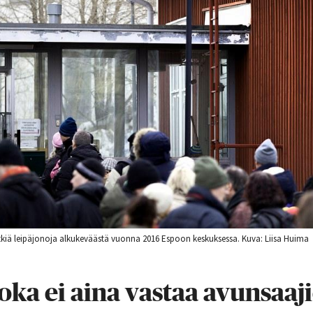
tkiä leipäjonoja alkukeväästä vuonna 2016 Espoon keskuksessa. Kuva: Liisa Huima
ka ei aina vastaa avunsaaj