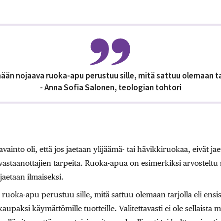
mään nojaava ruoka-apu perustuu sille, mitä sattuu olemaan tar
- Anna Sofia Salonen,
teologian tohtori
into oli, että jos jaetaan ylijäämä- tai hävikkiruokaa, eivät jae
vastaanottajien tarpeita. Ruoka-apua on esimerkiksi arvosteltu si
aetaan ilmaiseksi.
uoka-apu perustuu sille, mitä sattuu olemaan tarjolla eli ensisij
aupaksi käymättömille tuotteille. Valitettavasti ei ole sellaista 