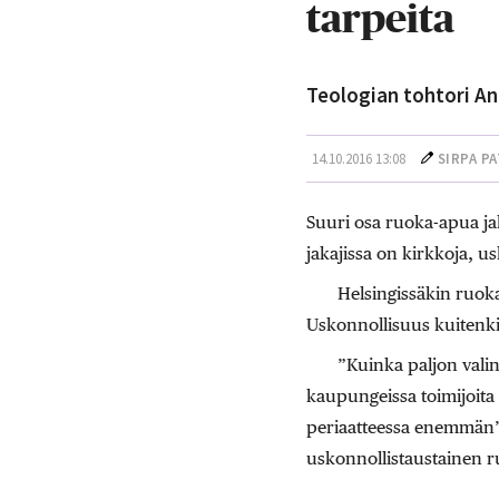
tarpeita
Teologian tohtori An
14.10.2016 13:08
SIRPA P
Suuri osa ruoka-apua ja
jakajissa on kirkkoja, us
Helsingissäkin ruoka
Uskonnollisuus kuitenki
”Kuinka paljon valin
kaupungeissa toimijoita
periaatteessa enemmän”,
uskonnollistaustainen 