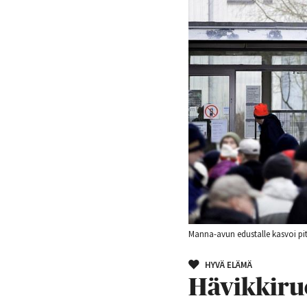
Manna-avun edustalle kasvoi pi
HYVÄ ELÄMÄ
Hävikkiruo