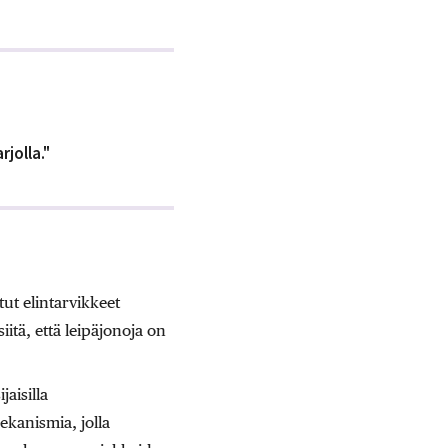
jolla."
tut elintarvikkeet
itä, että leipäjonoja on
aisilla
mekanismia, jolla