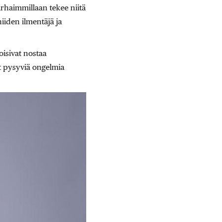
arhaimmillaan tekee niitä
iiden ilmentäjä ja
isivat nostaa
t pysyviä ongelmia