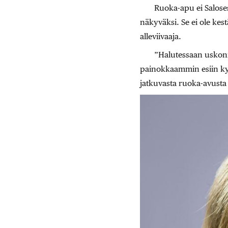
Ruoka-apu ei Saloses
näkyväksi. Se ei ole kes
alleviivaaja.
”Halutessaan uskonno
painokkaammin esiin kys
jatkuvasta ruoka-avusta