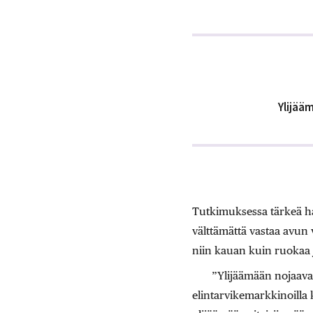
Ylijää
Tutkimuksessa tärkeä hava
välttämättä vastaa avun 
niin kauan kuin ruokaa j
”Ylijäämään nojaava r
elintarvikemarkkinoilla k