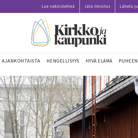
Lue näköislehteä
Jätä ilmoitus
Lähetä ju
AJANKOHTAISTA
HENGELLISYYS
HYVÄ ELÄMÄ
PUHEEN