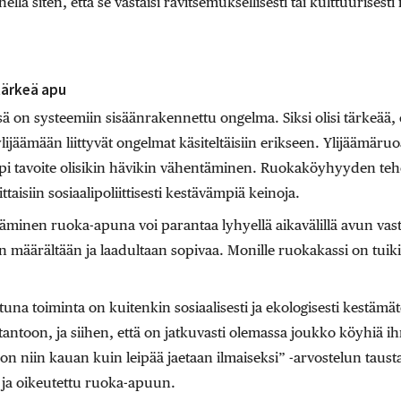
nellä siten, että se vastaisi ravitsemuksellisesti tai kulttuurise
tärkeä apu
 on systeemiin sisäänrakennettu ongelma. Siksi olisi tärkeää, 
ylijäämään liittyvät ongelmat käsiteltäisiin erikseen. Ylijäämär
i tavoite olisikin hävikin vähentäminen. Ruokaköyhyyden te
taisiin sosiaalipoliittisesti kestävämpiä keinoja.
minen ruoka-apuna voi parantaa lyhyellä aikavälillä avun vasta
n määrältään ja laadultaan sopivaa. Monille ruokakassi on tuik
una toiminta on kuitenkin sosiaalisesti ja ekologisesti kestämätö
antoon, ja siihen, että on jatkuvasti olemassa joukko köyhiä i
on niin kauan kuin leipää jaetaan ilmaiseksi” -arvostelun tausta
 ja oikeutettu ruoka-apuun.