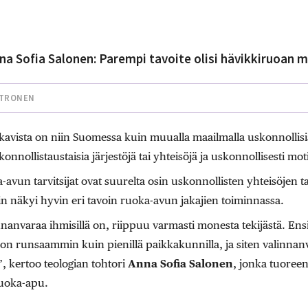
na Sofia Salonen: Parempi tavoite olisi hävikkiruoan
ATRONEN
kavista on niin Suomessa kuin muualla maailmalla uskonnollis
konnollistaustaisia järjestöjä tai yhteisöjä ja uskonnollisesti mot
-avun tarvitsijat ovat suurelta osin uskonnollisten yhteisöjen 
n näkyi hyvin eri tavoin ruoka-avun jakajien toiminnassa.
nanvaraa ihmisillä on, riippuu varmasti monesta tekijästä. Ens
 on runsaammin kuin pienillä paikkakunnilla, ja siten valinna
 kertoo teologian tohtori
Anna Sofia Salonen
, jonka tuoreen
ruoka-apu.