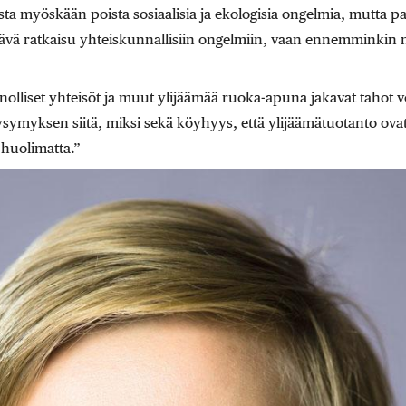
ta myöskään poista sosiaalisia ja ekologisia ongelmia, mutta p
tävä ratkaisu yhteiskunnallisiin ongelmiin, vaan ennemminkin n
lliset yhteisöt ja muut ylijäämää ruoka-apuna jakavat tahot vo
ymyksen siitä, miksi sekä köyhyys, että ylijäämätuotanto ova
 huolimatta.”