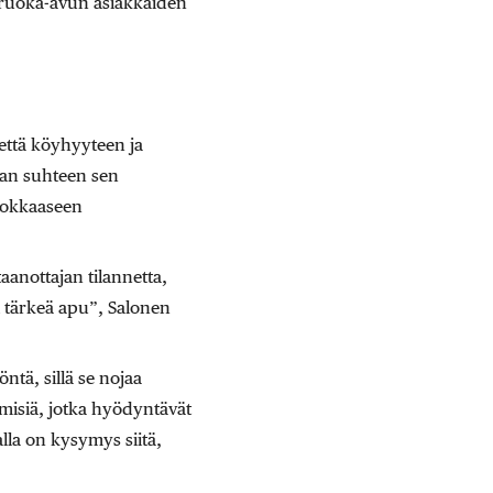
sti ruoka-avun asiakkaiden
että köyhyyteen ja
uoan suhteen sen
hokkaaseen
anottajan tilannetta,
i tärkeä apu”, Salonen
ntä, sillä se nojaa
hmisiä, jotka hyödyntävät
lla on kysymys siitä,