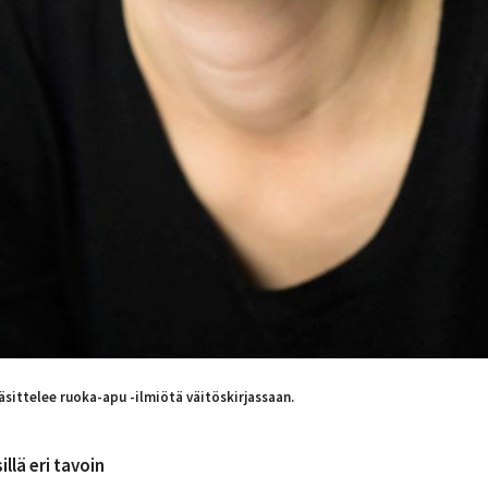
äsittelee ru
oka-apu -ilmiötä väitöskirjassaan.
llä eri tavoin