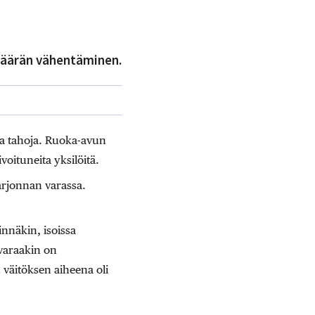
 määrän vähentäminen.
ia tahoja. Ruoka-avun
ivoituneita yksilöitä.
tarjonnan varassa.
innäkin, isoissa
nvaraakin on
 väitöksen aiheena oli