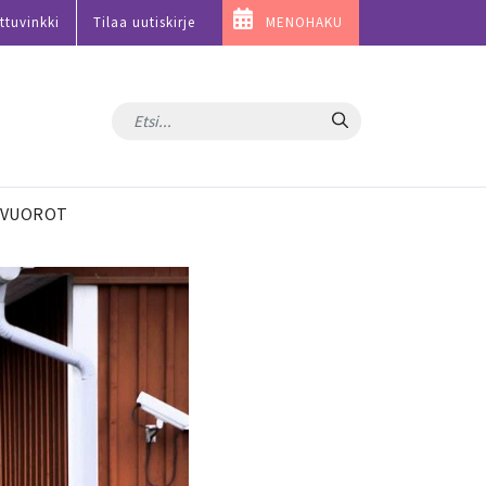
ttuvinkki
Tilaa uutiskirje
MENOHAKU
Hae
VUOROT