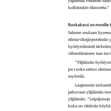
ylijäämää voitaisiin sään
kulloistakin tilannetta.”
​Ruokakassi on monille 
Salosen mukaan kyseessä
elintarvikejärjestelmän 
hyödyntämistä tärkeämp
vähentämiseen taas tarvit
”Ylijäämän hyödyntä
jos ruoka sattuu olemaa
myöntää.
Laajemmin tarkastelt
jatkuvaan ylijäämän tuot
ylijäämän. ”Leipäjonoja 
kuka on riittävän köyhä