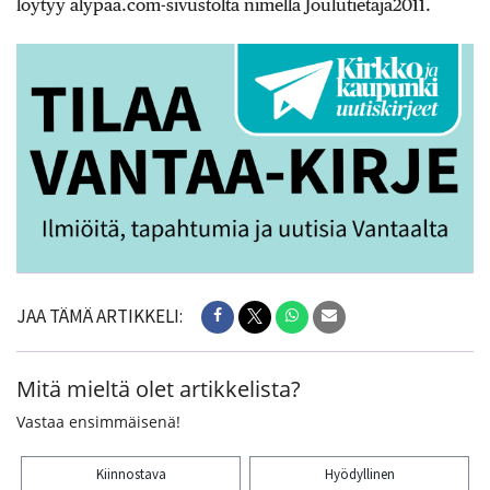
löytyy alypaa.com-sivustolta nimellä Joulutietäjä2011.
JAA TÄMÄ ARTIKKELI:
Mitä mieltä olet artikkelista?
Vastaa ensimmäisenä!
Kiinnostava
Hyödyllinen