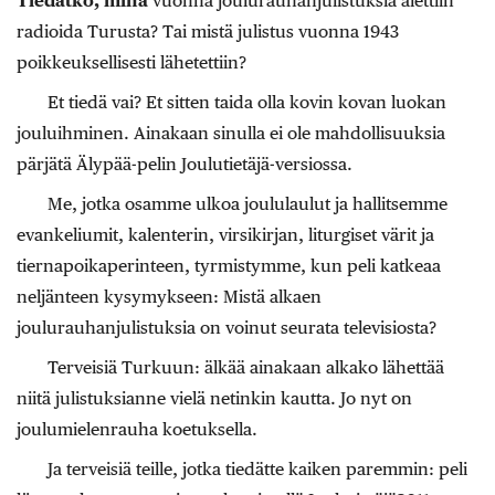
Tiedätkö, minä
vuonna joulurauhanjulistuksia alettiin
radioida Turusta? Tai mistä julistus vuonna 1943
poikkeuksellisesti lähetettiin?
Et tiedä vai? Et sitten taida olla kovin kovan luokan
jouluihminen. Ainakaan sinulla ei ole mahdollisuuksia
pärjätä Älypää-pelin Joulutietäjä-versiossa.
Me, jotka osamme ulkoa joululaulut ja hallitsemme
evankeliumit, kalenterin, virsikirjan, liturgiset värit ja
tiernapoikaperinteen, tyrmistymme, kun peli katkeaa
neljänteen kysymykseen: Mistä alkaen
joulurauhanjulistuksia on voinut seurata televisiosta?
Terveisiä Turkuun: älkää ainakaan alkako lähettää
niitä julistuksianne vielä netinkin kautta. Jo nyt on
joulumielenrauha koetuksella.
Ja terveisiä teille, jotka tiedätte kaiken paremmin: peli