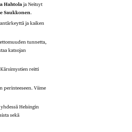
ja Hahtola
ja Neitsyt
le Saukkonen
.
hantärkeyttä ja kaiken
ksettomuuden tunnetta,
taa katsojan
Kärsimystien reitti
en perinteeseen. Viime
. yhdessä Helsingin
ista sekä