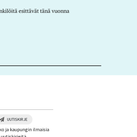
kilöitä esittävät tänä vuonna
UUTISKIRJE
ko ja kaupungin ilmaisia
uutiskirjeitä.