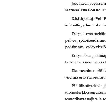
Jeesuksen roolissa 
Mariana
Tiia Louste
. E
Käsikirjoittaja
Veli-
inhimillisyyden hukutta
Esitys kuvaa meidän
pelkoa, epäoikeudenmuka
pohtimaan, voiko yksilö 
Esitys alkaa pitkänä
kulkee Suomen Pankin ka
Ekumeeninen pääsiäis
vuonna esitystä seurasi 
Pääsiäisnäytelmän jä
tuomiokirkkoseurakunna
teatteriharrastajista ja s