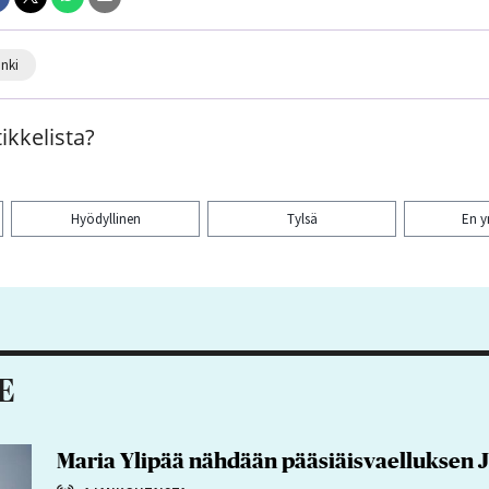
inki
ikkelista?
Hyödyllinen
Tylsä
En 
aa artikkeli:
E
Maria Ylipää nähdään pääsiäisvaelluksen 