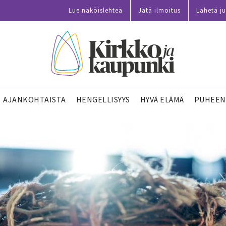
Lue näköislehteä
Jätä ilmoitus
Lähetä ju
AJANKOHTAISTA
HENGELLISYYS
HYVÄ ELÄMÄ
PUHEEN