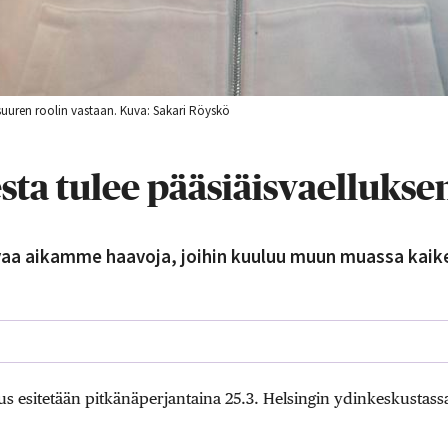
 suuren roolin vastaan. Kuva: Sakari Röyskö
sta tulee pääsiäisvaellukse
kuvaa aikamme haavoja, joihin kuuluu muun muassa kai
lus esitetään pitkänäperjantaina 25.3. Helsingin ydinkeskustassa.