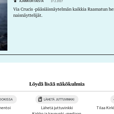
AJANKOHTAISTA
17.2.2017
Via Crucis -pääsiäisnäytelmän kaikkia Raamatun hen
naisnäyttelijät.
Löydä lisää näkökulmia
OOKISSA
LÄHETÄ JUTTUVINKKI
mentoi
Lähetä juttuvinkki
Tilaa Kirk
Kirkko ja kaupunki -mediaan.