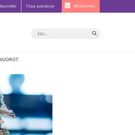
ttuvinkki
Tilaa uutiskirje
MENOHAKU
Hae
VUOROT