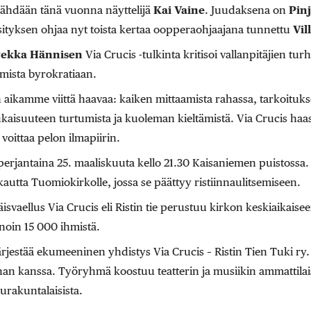
nähdään tänä vuonna näyttelijä
Kai Vaine
. Juudaksena on
Pin
sityksen ohjaa nyt toista kertaa oopperaohjaajana tunnettu
Vil
Pekka Hännisen
Via Crucis -tulkinta kritisoi vallanpitäjien tur
mista byrokratiaan.
 aikamme viittä haavaa: kaiken mittaamista rahassa, tarkoitu
isuuteen turtumista ja kuoleman kieltämistä. Via Crucis haas
voittaa pelon ilmapiirin.
perjantaina 25. maaliskuuta kello 21.30 Kaisaniemen puistossa. 
utta Tuomiokirkolle, jossa se päättyy ristiinnaulitsemiseen.
vaellus Via Crucis eli Ristin tie perustuu kirkon keskiaikaise
noin 15 000 ihmistä.
rjestää ekumeeninen yhdistys Via Crucis – Ristin Tien Tuki ry
n kanssa. Työryhmä koostuu teatterin ja musiikin ammattilais
eurakuntalaisista.