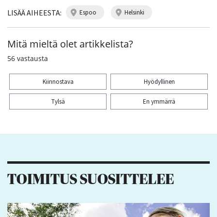
LISÄÄ AIHEESTA:
espoo
helsinki
Mitä mieltä olet artikkelista?
56
vastausta
Kiinnostava
Hyödyllinen
Tylsä
En ymmärrä
Kiitos palautteesta! Jaa artikkeli:
2
3
TOIMITUS SUOSITTELEE