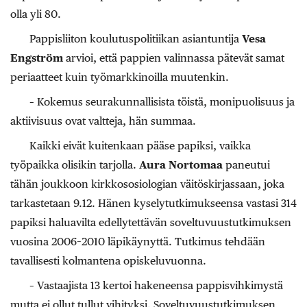
olla yli 80.
Pappisliiton koulutuspolitiikan asiantuntija
Vesa
Engström
arvioi, että pappien valinnassa pätevät samat
periaatteet kuin työmarkkinoilla muutenkin.
– Kokemus seurakunnallisista töistä, monipuolisuus ja
aktiivisuus ovat valtteja, hän summaa.
Kaikki eivät kuitenkaan pääse papiksi, vaikka
työpaikka olisikin tarjolla.
Aura Nortomaa
paneutui
tähän joukkoon kirkkososiologian väitöskirjassaan, joka
tarkastetaan 9.12. Hänen kyselytutkimukseensa vastasi 314
papiksi haluavilta edellytettävän soveltuvuustutkimuksen
vuosina 2006–2010 läpikäynyttä. Tutkimus tehdään
tavallisesti kolmantena opiskeluvuonna.
– Vastaajista 13 kertoi hakeneensa pappisvihkimystä
mutta ei ollut tullut vihityksi. Soveltuvuustutkimuksen