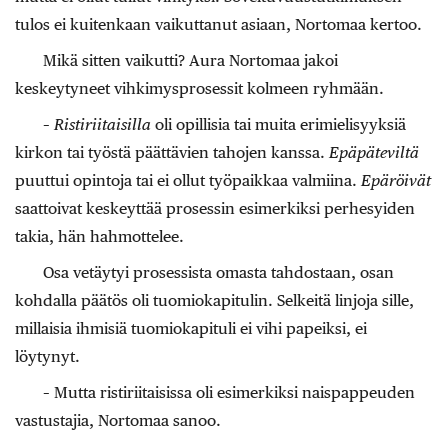
tulos ei kuitenkaan vaikuttanut asiaan, Nortomaa kertoo.
Mikä sitten vaikutti? Aura Nortomaa jakoi
keskeytyneet vihkimysprosessit kolmeen ryhmään.
–
Ristiriitaisilla
oli opillisia tai muita erimielisyyksiä
kirkon tai työstä päättävien tahojen kanssa.
Epäpäteviltä
puuttui opintoja tai ei ollut työpaikkaa valmiina.
Epäröivät
saattoivat keskeyttää prosessin esimerkiksi perhesyiden
takia, hän hahmottelee.
Osa vetäytyi prosessista omasta tahdostaan, osan
kohdalla päätös oli tuomiokapitulin. Selkeitä linjoja sille,
millaisia ihmisiä tuomiokapituli ei vihi papeiksi, ei
löytynyt.
– Mutta ristiriitaisissa oli esimerkiksi naispappeuden
vastustajia, Nortomaa sanoo.