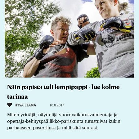
Näin papista tuli lempipappi - lue kolme
tarinaa
HYVÄ ELÄMÄ
10.8.2017
Miten yrittäjä, näyttelijä-vuorovaikutusvalmentaja ja
opettaja-kehityspäällikkö-pariskunta tutustuivat kukin
parhaaseen pastoriinsa ja mitä siitä seurasi.