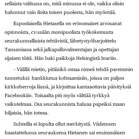
sellaista valitussa on, mitä minussa ei ole, vaikka olisin
halunnut vain iloita toisen puolesta, hän myöntää.
Espoolaisella Hietasella on erinomaiset arvosanat
opinnoista, cv:ssään monipuolista työkokemusta
seurakunnallisista tehtävistä, lähetystyöharjoittelu
Tansaniassa sekä jalkapallovalmentajan ja opettajan
sijaisen töitä. Hän haki paikkoja Helsingistä Inariin.
– Välillä mietin, pitäisikö omaa nimeä tehdä paremmin
tunnetuksi: hankkiutua kohtaamisiin, joissa on paljon
kirkkoherroja läsnä, ja kirjoittaa kantaaottavia päivityksiä
Facebookiin. Toisaalta piti myös välttää tyrkkyä
vaikutelmaa. Osa seurakunnista haluaa papeiksi maan
hiljaisia, hän toteaa.
Suhteilla ei lopulta ollut merkitystä. Viidennen
haastattelunsa seurauksena Hietanen sai ensimmäisen