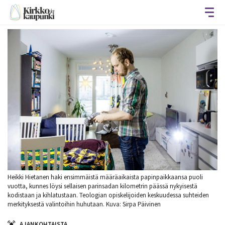
Avaa
Heikki Hietanen haki ensimmäistä määräaikaista papinpaikkaansa puoli
vuotta, kunnes löysi sellaisen parinsadan kilometrin päässä nykyisestä
kodistaan ja kihlatustaan. Teologian opiskelijoiden keskuudessa suhteiden
merkityksestä valintoihin huhutaan. Kuva: Sirpa Päivinen
AJANKOHTAISTA