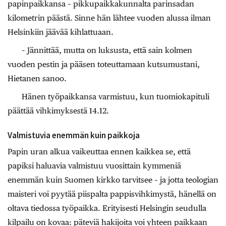
papinpaikkansa – pikkupaikkakunnalta parinsadan
kilometrin päästä. Sinne hän lähtee vuoden alussa ilman
Helsinkiin jäävää kihlattuaan.
– Jännittää, mutta on luksusta, että sain kolmen
vuoden pestin ja pääsen toteuttamaan kutsumustani,
Hietanen sanoo.
Hänen työpaikkansa varmistuu, kun tuomiokapituli
päättää vihkimyksestä 14.12.
Valmistuvia enemmän kuin paikkoja
Papin uran alkua vaikeuttaa ennen kaikkea se, että
papiksi haluavia valmistuu vuosittain kymmeniä
enemmän kuin Suomen kirkko tarvitsee – ja jotta teologian
maisteri voi pyytää piispalta pappisvihkimystä, hänellä on
oltava tiedossa työpaikka. Erityisesti Helsingin seudulla
kilpailu on kovaa: päteviä hakijoita voi yhteen paikkaan