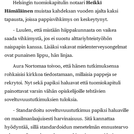
Helsingin tuomiokapitulin notaari
Heikki
Hämäläinen
muistaa kahdeksan vuoden ajalta kaksi
tapausta, joissa pappisvihkimys on keskeytynyt.
– Luulen, että mistään hiippakunnasta on vaikea
saada vihkimystä, jos ei suostu alttariyhteistyöhön
naispapin kanssa. Lisäksi vakavat mielenterveysongelmat
ovat punainen lippu, hän linjaa.
Aura Nortomaa toivoo, että hänen tutkimuksensa
rohkaisisi kirkkoa tiedostamaan, millaisia pappeja se
rekrytoi. Nyt sekä papiksi haluavat että tuomiokapituli
painottavat varsin vähän opiskelijoille tehtävien
soveltuvuustutkimuksien tuloksia.
– Standardoitu soveltuvuustutkimus papiksi haluaville
on maailmanlaajuisesti harvinaisuus. Sitä kannattaa
hyödyntää, sillä standardoidun menetelmän ennustearvo