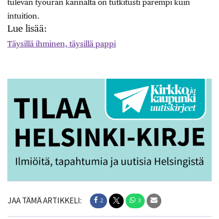
tulevan työuran kannalta on tutkitusti parempi kuin
intuition.
Lue lisää:
Täysillä ihminen, täysillä pappi
JAA TÄMÄ ARTIKKELI:
2
3