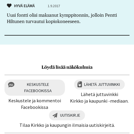
HYVÄ ELÄMÄ
1.9.2017
Uusi fontti olisi maksanut kymppitonnin, jolloin Pentti
Hiltunen turvautui kopiokoneeseen.
Löydä lisää näkökulmia
KESKUSTELE
LÄHETÄ JUTTUVINKKI
FACEBOOKISSA
Lähetä juttuvinkki
Keskustele ja kommentoi
Kirkko ja kaupunki -mediaan.
Facebookissa
UUTISKIRJE
Tilaa Kirkko ja kaupungin ilmaisia uutiskirjeitä.