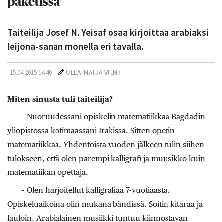
paketissa
Taiteilija Josef N. Yeisaf osaa kirjoittaa arabiaksi
leijona-sanan monella eri tavalla.
15.04.2015 14:40
ULLA-MAIJA VILMI
Miten sinusta tuli taiteilija?
– Nuoruudessani opiskelin matematiikkaa Bagdadin
yliopistossa kotimaassani Irakissa. Sitten opetin
matematiikkaa. Yhdentoista vuoden jälkeen tulin siihen
tulokseen, että olen parempi kalligrafi ja muusikko kuin
matematiikan opettaja.
– Olen harjoitellut kalligrafiaa 7-vuotiaasta.
Opiskeluaikoina olin mukana bändissä. Soitin kitaraa ja
lauloin. Arabialainen musiikki tuntuu kiinnostavan