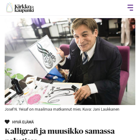
Avaa
Josef N. Yeisaf on maailmaa matkannut mies. Kuva: Jani Laukkanen
HYVÄ ELÄMÄ
Kalligrafi ja muusikko samassa