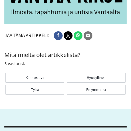
JAA TÄMÄ ARTIKKELI:
Mitä mieltä olet artikkelista?
3
vastausta
Kiinnostava
Hyödyllinen
Tylsä
En ymmärrä
Kiitos palautteesta! Jaa artikkeli: