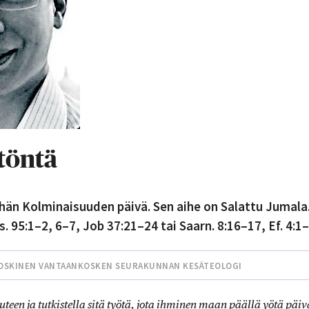
töntä
hän Kolminaisuuden päivä. Sen aihe on Salattu Jumala
. 95:1–2, 6–7, Job 37:21–24 tai Saarn. 8:16–17, Ef. 4:1–
OSKINEN VANTAANKOSKEN SEURAKUNNAN KESÄTEOLOGI
uteen ja tutkistella sitä työtä, jota ihminen maan päällä yötä päi