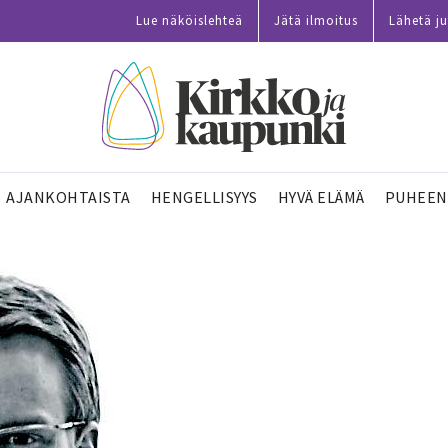
Lue näköislehteä
Jätä ilmoitus
Lähetä ju
AJANKOHTAISTA
HENGELLISYYS
HYVÄ ELÄMÄ
PUHEEN