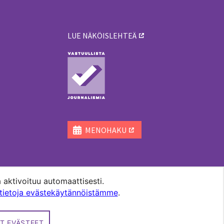
LUE NÄKÖISLEHTEÄ
ä
MENOHAKU
 aktivoituu automaattisesti.
ätietoja evästekäytännöistämme
.
T EVÄSTEET