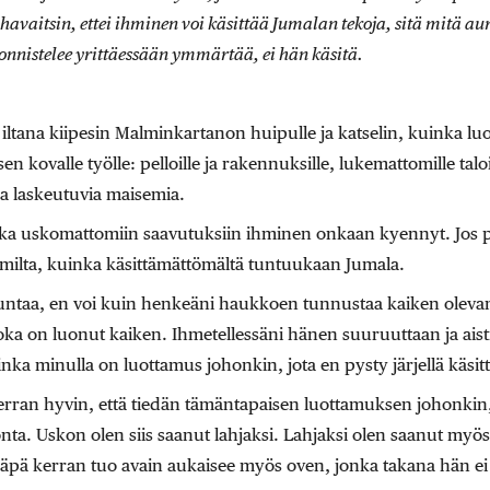
havaitsin, ettei ihminen voi käsittää Jumalan tekoja, sitä mitä a
nnistelee yrittäessään ymmärtää, ei hän käsitä.
iltana kiipesin Malminkartanon huipulle ja katselin, kuinka lu
n kovalle työlle: pelloille ja rakennuksille, lukemattomille taloil
na laskeutuvia maisemia.
uinka uskomattomiin saavutuksiin ihminen onkaan kyennyt. Jos 
milta, kuinka käsittämättömältä tuntuukaan Jumala.
ntaa, en voi kuin henkeäni haukkoen tunnustaa kaiken ole
joka on luonut kaiken. Ihmetellessäni hänen suuruuttaan ja ais
nka minulla on luottamus johonkin, jota en pysty järjellä käsi
rran hyvin, että tiedän tämäntapaisen luottamuksen johonkin, 
ta. Uskon olen siis saanut lahjaksi. Lahjaksi olen saanut myös
pä kerran tuo avain aukaisee myös oven, jonka takana hän ei 