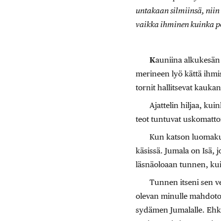
untakaan silmiinsä, niin 
vaikka ihminen kuinka po
K
auniina alkukesän 
merineen lyö kättä ihmise
tornit hallitsevat kauka
Ajattelin hiljaa, k
teot tuntuvat uskomatto
Kun katson luomaku
käsissä. Jumala on Isä, 
läsnäoloaan tunnen, kui
Tunnen itseni sen ve
olevan minulle mahdoton
sydämen Jumalalle. Ehkä