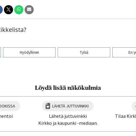
ikkelista?
Hyödyllinen
Tylsä
En 
aa artikkeli:
Löydä lisää näkökulmia
OOKISSA
LÄHETÄ JUTTUVINKKI
mentoi
Lähetä juttuvinkki
Tilaa Kirk
Kirkko ja kaupunki -mediaan.