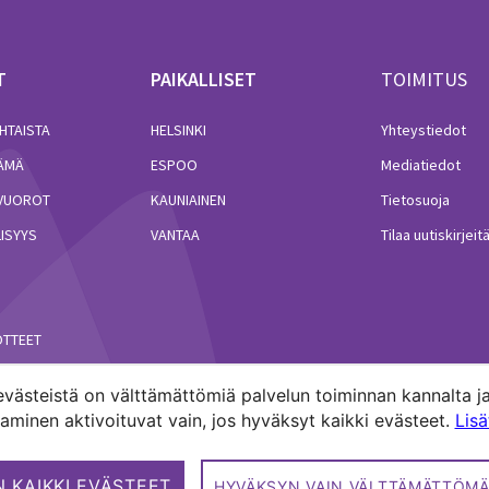
T
PAIKALLISET
TOIMITUS
HTAISTA
HELSINKI
Yhteystiedot
LÄMÄ
ESPOO
Mediatiedot
VUOROT
KAUNIAINEN
Tietosuoja
ISYYS
VANTAA
Tilaa uutiskirjeit
ÖTTEET
västeistä on välttämättömiä palvelun toiminnan kannalta ja
minen aktivoituvat vain, jos hyväksyt kaikki evästeet.
Lis
akuntien media.
 KAIKKI EVÄSTEET
HYVÄKSYN VAIN VÄLTTÄMÄTTÖMÄ