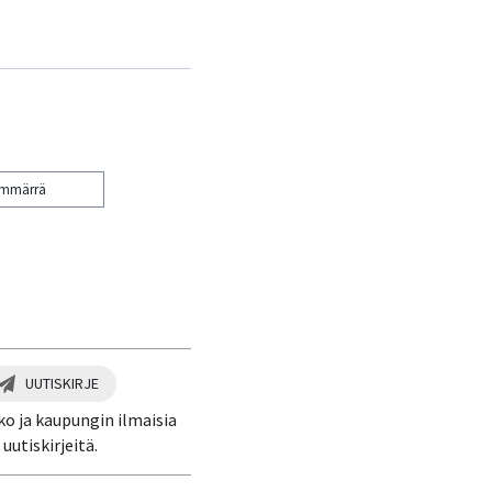
ymmärrä
UUTISKIRJE
ko ja kaupungin ilmaisia
uutiskirjeitä.