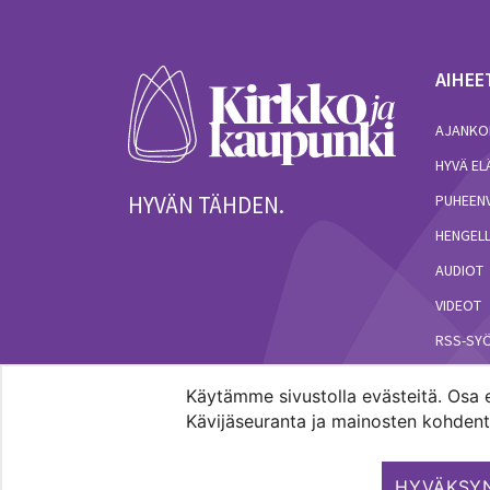
AIHEE
AJANKO
HYVÄ E
HYVÄN TÄHDEN.
PUHEEN
HENGELL
AUDIOT
VIDEOT
RSS-SY
Käytämme sivustolla evästeitä. Osa e
Kävijäseuranta ja mainosten kohdenta
Pääkaupunkiseudun evankelis-luterilaisten seur
HYVÄKSYN