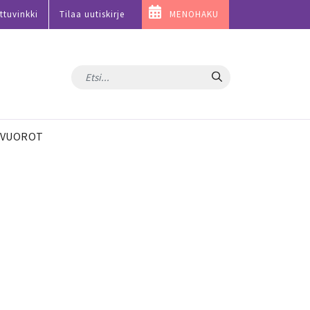
ttuvinkki
Tilaa uutiskirje
MENOHAKU
Hae
VUOROT