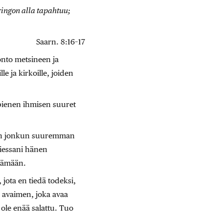
uringon alla tapahtuu;
Saarn. 8:16–17
onto metsineen ja
le ja kirkoille, joiden
pienen ihmisen suuret
van jonkun suuremman
tiessani hänen
ttämään.
jota en tiedä todeksi,
 avaimen, joka avaa
ole enää salattu. Tuo