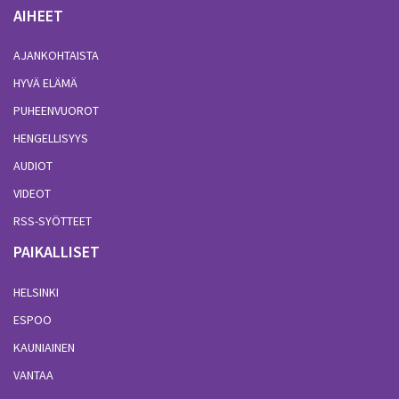
AIHEET
AJANKOHTAISTA
HYVÄ ELÄMÄ
PUHEENVUOROT
HENGELLISYYS
AUDIOT
VIDEOT
RSS-SYÖTTEET
PAIKALLISET
HELSINKI
ESPOO
KAUNIAINEN
VANTAA