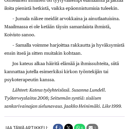
Onnellinen ihminen on tyytyväisempi elämäänsä ja jaksaa
iloita pienistä hetkistä, vaikka epäonnistumisia tuleekin.
– Jumala näkee meidät arvokkaina ja ainutlaatuisina.
Maailmassa ei ole ketään täysin samanlaista ihmistä,
Koivisto sanoo.
– Samalla voimme harjoittaa rakkautta ja hyväksymistä
ensin itseä ja sitten muitakin kohtaan.
Jos kateus alkaa häiritä elämää ja ihmissuhteita, siitä
kannattaa jutella esimerkiksi kirkon työntekijän tai
psykoterapeutin kanssa.
Lähteet: Kateus työyhteisössä. Susanna Lundell.
Työterveyslaitos 2008; Seitsemän syntiä: sisäisen
sankarivainajan sielunavaus. Jaakko Heinimäki. Like 1999.
JAA TÄMÄ ARTIKKELI:
2
6
1