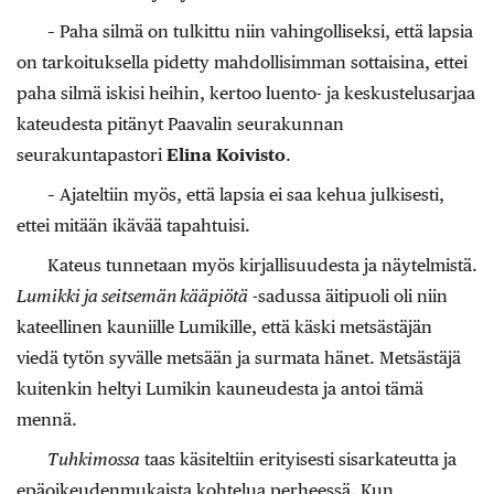
– Paha silmä on tulkittu niin vahingolliseksi, että lapsia
on tarkoituksella pidetty mahdollisimman sottaisina, ettei
paha silmä iskisi heihin, kertoo luento- ja keskustelusarjaa
kateudesta pitänyt Paavalin seurakunnan
seurakuntapastori
Elina
Koivisto
.
– Ajateltiin myös, että lapsia ei saa kehua julkisesti,
ettei mitään ikävää tapahtuisi.
Kateus tunnetaan myös kirjallisuudesta ja näytelmistä.
Lumikki ja seitsemän kääpiötä
-sadussa äitipuoli oli niin
kateellinen kauniille Lumikille, että käski metsästäjän
viedä tytön syvälle metsään ja surmata hänet. Metsästäjä
kuitenkin heltyi Lumikin kauneudesta ja antoi tämä
mennä.
Tuhkimossa
taas käsiteltiin erityisesti sisarkateutta ja
epäoikeudenmukaista kohtelua perheessä. Kun