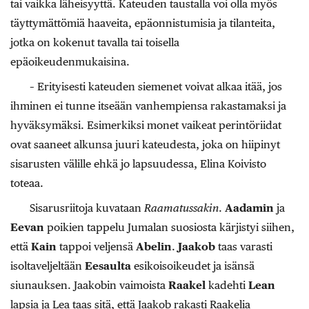
tai vaikka läheisyyttä. Kateuden taustalla voi olla myös
täyttymättömiä haaveita, epäonnistumisia ja tilanteita,
jotka on kokenut tavalla tai toisella
epäoikeudenmukaisina.
– Erityisesti kateuden siemenet voivat alkaa itää, jos
ihminen ei tunne itseään vanhempiensa rakastamaksi ja
hyväksymäksi. Esimerkiksi monet vaikeat perintöriidat
ovat saaneet alkunsa juuri kateudesta, joka on hiipinyt
sisarusten välille ehkä jo lapsuudessa, Elina Koivisto
toteaa.
Sisarusriitoja kuvataan
Raamatussakin
.
Aadamin
ja
Eevan
poikien tappelu Jumalan suosiosta kärjistyi siihen,
että
Kain
tappoi veljensä
Abelin
.
Jaakob
taas varasti
isoltaveljeltään
Eesaulta
esikoisoikeudet ja isänsä
siunauksen. Jaakobin vaimoista
Raakel
kadehti
Lean
lapsia ja Lea taas sitä, että Jaakob rakasti Raakelia