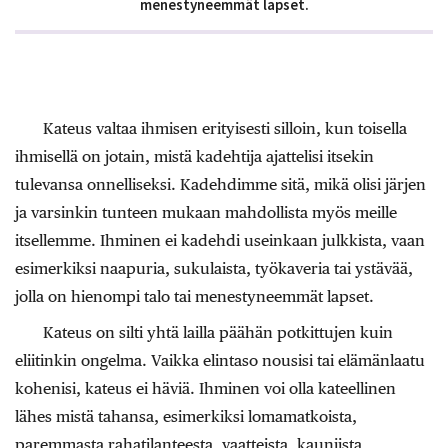
menestyneemmät lapset.
Kateus valtaa ihmisen erityisesti silloin, kun toisella
ihmisellä on jotain, mistä kadehtija ajattelisi itsekin
tulevansa onnelliseksi. Kadehdimme sitä, mikä olisi järjen
ja varsinkin tunteen mukaan mahdollista myös meille
itsellemme. Ihminen ei kadehdi useinkaan julkkista, vaan
esimerkiksi naapuria, sukulaista, työkaveria tai ystävää,
jolla on hienompi talo tai menestyneemmät lapset.
Kateus on silti yhtä lailla päähän potkittujen kuin
eliitinkin ongelma. Vaikka elintaso nousisi tai elämänlaatu
kohenisi, kateus ei häviä. Ihminen voi olla kateellinen
lähes mistä tahansa, esimerkiksi lomamatkoista,
paremmasta rahatilanteesta, vaatteista, kauniista