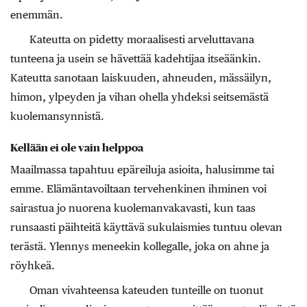
enemmän.
Kateutta on pidetty moraalisesti arveluttavana
tunteena ja usein se hävettää kadehtijaa itseäänkin.
Kateutta sanotaan laiskuuden, ahneuden, mässäilyn,
himon, ylpeyden ja vihan ohella yhdeksi seitsemästä
kuolemansynnistä.
Kellään ei ole vain helppoa
Maailmassa tapahtuu epäreiluja asioita, halusimme tai
emme. Elämäntavoiltaan tervehenkinen ihminen voi
sairastua jo nuorena kuolemanvakavasti, kun taas
runsaasti päihteitä käyttävä sukulaismies tuntuu olevan
terästä. Ylennys meneekin kollegalle, joka on ahne ja
röyhkeä.
Oman vivahteensa kateuden tunteille on tuonut