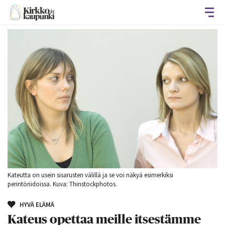
Avaa
Kateutta on usein sisarusten välillä ja se voi näkyä esimerkiksi
perintöriidoissa. Kuva: Thinstockphotos.
HYVÄ ELÄMÄ
Kateus opettaa meille itsestämme