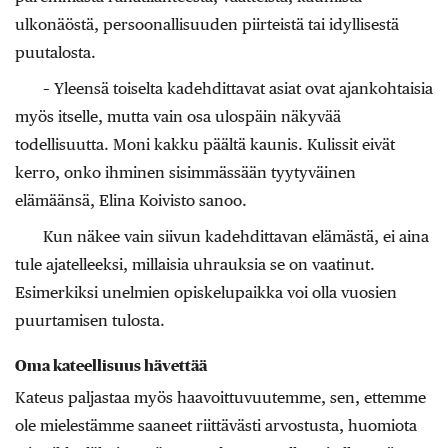
ulkonäöstä, persoonallisuuden piirteistä tai idyllisestä
puutalosta.
– Yleensä toiselta kadehdittavat asiat ovat ajankohtaisia
myös itselle, mutta vain osa ulospäin näkyvää
todellisuutta. Moni kakku päältä kaunis. Kulissit eivät
kerro, onko ihminen sisimmässään tyytyväinen
elämäänsä, Elina Koivisto sanoo.
Kun näkee vain siivun kadehdittavan elämästä, ei aina
tule ajatelleeksi, millaisia uhrauksia se on vaatinut.
Esimerkiksi unelmien opiskelupaikka voi olla vuosien
puurtamisen tulosta.
Oma kateellisuus hävettää
Kateus paljastaa myös haavoittuvuutemme, sen, ettemme
ole mielestämme saaneet riittävästi arvostusta, huomiota