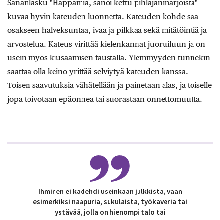
Sananlasku "Happamia, sanoi kettu pihlajanmarjoista"
kuvaa hyvin kateuden luonnetta. Kateuden kohde saa
osakseen halveksuntaa, ivaa ja pilkkaa sekä mitätöintiä ja
arvostelua. Kateus virittää kielenkannat juoruiluun ja on
usein myös kiusaamisen taustalla. Ylemmyyden tunnekin
saattaa olla keino yrittää selviytyä kateuden kanssa.
Toisen saavutuksia vähätellään ja painetaan alas, ja toiselle
jopa toivotaan epäonnea tai suorastaan onnettomuutta.
Ihminen ei kadehdi useinkaan julkkista, vaan
esimerkiksi naapuria, sukulaista, työkaveria tai
ystävää, jolla on hienompi talo tai