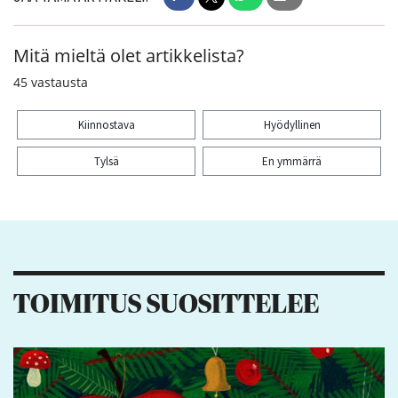
Mitä mieltä olet artikkelista?
45
vastausta
Kiinnostava
Hyödyllinen
Tylsä
En ymmärrä
Kiitos palautteesta! Jaa artikkeli:
2
6
1
TOIMITUS SUOSITTELEE