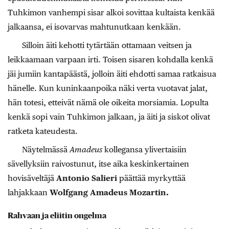
Tuhkimon vanhempi sisar alkoi sovittaa kultaista kenkää
jalkaansa, ei isovarvas mahtunutkaan kenkään.
Silloin äiti kehotti tytärtään ottamaan veitsen ja
leikkaamaan varpaan irti. Toisen sisaren kohdalla kenkä
jäi jumiin kantapäästä, jolloin äiti ehdotti samaa ratkaisua
hänelle. Kun kuninkaanpoika näki verta vuotavat jalat,
hän totesi, etteivät nämä ole oikeita morsiamia. Lopulta
kenkä sopi vain Tuhkimon jalkaan, ja äiti ja siskot olivat
ratketa kateudesta.
Näytelmässä
Amadeus
kollegansa ylivertaisiin
sävellyksiin raivostunut, itse aika keskinkertainen
hovisäveltäjä
Antonio Salieri
päättää myrkyttää
lahjakkaan
Wolfgang Amadeus Mozartin.
Rahvaan ja eliitin ongelma