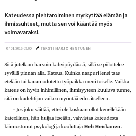
Kateudessa piehtaroiminen myrkyttää elämän ja
ihmissuhteet, mutta sen voi kääntää myös
voimavaraksi.
07.01.2016 09:00
TEKSTI MARJO HENTUNEN
Siitä jutellaan harvoin kahvipöydässä, sillä se piilottelee
syvällä pinnan alla. Kateus. Kuinka naapuri lensi taas
etelään tai kauan odotettu työpaikka meni toiselle. Vaikka
kateus on hyvin inhimillinen, ihmisyyteen kuuluva tunne,
sitä on kadehtijan vaikea myöntää edes itselleen.
– Jos joku väittää, ettei ole koskaan ollut kenellekään
kateellinen, hän huijaa itseään, vahvistaa kateudesta
kiinnostunut psykologi ja kouluttaja
Heli
Heiskanen
.