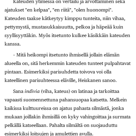
Kateuden ytimessä on vertailu ja arvottaminen sekä
ajatukset "en kelpaa", "en riitä", "olen huonompi".
Kateuden taakse kätkeytyy kimppu tunteita, niin vihaa,
pettymystä, mustasukkaisuutta, pelkoa ja häpeää kuin
syyllisyyttäkin. Myös itsetunto kulkee käsikkäin kateuden
kanssa.
– Mitä heikompi itsetunto ihmisellä jollain elämän
alueella on, sitä herkemmin kateuden tunteet pulpahtavat
pintaan. Esimerkiksi parisuhdetta toivova voi olla
kateellinen parisuhteessa eläville, Heiskanen sanoo.
Sana
indivia
(viha, kateus) on latinaa ja tarkoittaa
vapaasti suomennettuna pahansuopaa katsetta. Melkein
kaikissa kulttuureissa on ajatus pahasta silmästä, jonka
mukaan joillakin ihmisillä on kyky vahingoittaa ja surmata
pelkällä katseellaan. Pahalta silmältä on suojauduttu
esimerkiksi loitsujen ja amulettien avulla.