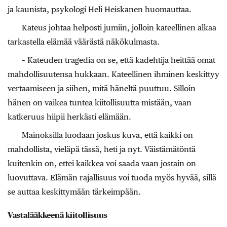
ja kaunista, psykologi Heli Heiskanen huomauttaa.
Kateus johtaa helposti jumiin, jolloin kateellinen alkaa
tarkastella elämää väärästä näkökulmasta.
– Kateuden tragedia on se, että kadehtija heittää omat
mahdollisuutensa hukkaan. Kateellinen ihminen keskittyy
vertaamiseen ja siihen, mitä häneltä puuttuu. Silloin
hänen on vaikea tuntea kiitollisuutta mistään, vaan
katkeruus hiipii herkästi elämään.
Mainoksilla luodaan joskus kuva, että kaikki on
mahdollista, vieläpä tässä, heti ja nyt. Väistämätöntä
kuitenkin on, ettei kaikkea voi saada vaan jostain on
luovuttava. Elämän rajallisuus voi tuoda myös hyvää, sillä
se auttaa keskittymään tärkeimpään.
Vastalääkkeenä kiitollisuus