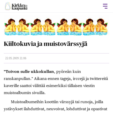
Avaa
Kiiltokuvia ja muistovärssyjä
22.05.2009 21:06
"Toivon sulle ukkokullan
, pyöreän kuin
ranskanpullan." Aikana ennen tageja, irccejä ja twittereitä
kaverille saattoi välittää esimerkiksi tällaisen viestin
muistoalbumin sivuilla.
Muistoalbumeihin koottiin värssyjä tai runoja, joilla
ystävykset ilahduttivat, neuvoivat, lohduttivat ja opastivat