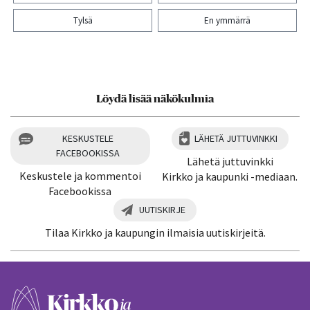
Tylsä
En ymmärrä
Kiitos palautteesta! Jaa artikkeli:
Löydä lisää näkökulmia
KESKUSTELE
LÄHETÄ JUTTUVINKKI
FACEBOOKISSA
Lähetä juttuvinkki
Keskustele ja kommentoi
Kirkko ja kaupunki -mediaan.
Facebookissa
UUTISKIRJE
Tilaa Kirkko ja kaupungin ilmaisia uutiskirjeitä.