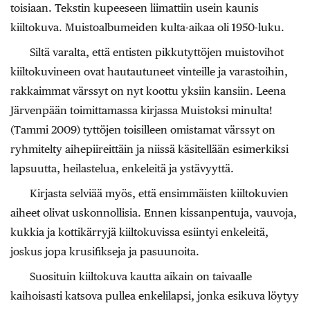
toisiaan. Tekstin kupeeseen liimattiin usein kaunis
kiiltokuva. Muistoalbumeiden kulta-aikaa oli 1950-luku.
Siltä varalta, että entisten pikkutyttöjen muistovihot
kiiltokuvineen ovat hautautuneet vinteille ja varastoihin,
rakkaimmat värssyt on nyt koottu yksiin kansiin. Leena
Järvenpään toimittamassa kirjassa Muistoksi minulta!
(Tammi 2009) tyttöjen toisilleen omistamat värssyt on
ryhmitelty aihepiireittäin ja niissä käsitellään esimerkiksi
lapsuutta, heilastelua, enkeleitä ja ystävyyttä.
Kirjasta selviää myös, että ensimmäisten kiiltokuvien
aiheet olivat uskonnollisia. Ennen kissanpentuja, vauvoja,
kukkia ja kottikärryjä kiiltokuvissa esiintyi enkeleitä,
joskus jopa krusifikseja ja pasuunoita.
Suosituin kiiltokuva kautta aikain on taivaalle
kaihoisasti katsova pullea enkelilapsi, jonka esikuva löytyy