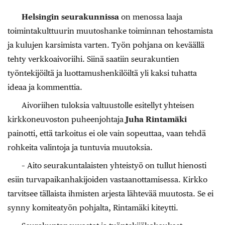
Helsingin seurakunnissa
on menossa laaja
toimintakulttuurin muutoshanke toiminnan tehostamista
ja kulujen karsimista varten. Työn pohjana on keväällä
tehty verkkoaivoriihi. Siinä saatiin seurakuntien
työntekijöiltä ja luottamushenkilöiltä yli kaksi tuhatta
ideaa ja kommenttia.
Aivoriihen tuloksia valtuustolle esitellyt yhteisen
kirkkoneuvoston puheenjohtaja
Juha Rintamäki
painotti, että tarkoitus ei ole vain sopeuttaa, vaan tehdä
rohkeita valintoja ja tuntuvia muutoksia.
– Aito seurakuntalaisten yhteistyö on tullut hienosti
esiin turvapaikanhakijoiden vastaanottamisessa. Kirkko
tarvitsee tällaista ihmisten arjesta lähtevää muutosta. Se ei
synny komiteatyön pohjalta, Rintamäki kiteytti.