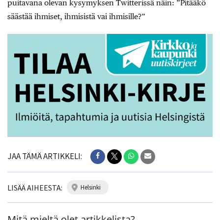
puitavana olevan kysymyksen Twitterissä näin: ”Pitääkö
säästää ihmiset, ihmisistä vai ihmisille?”
JAA TÄMÄ ARTIKKELI:
LISÄÄ AIHEESTA:
helsinki
Mitä mieltä olet artikkelista?