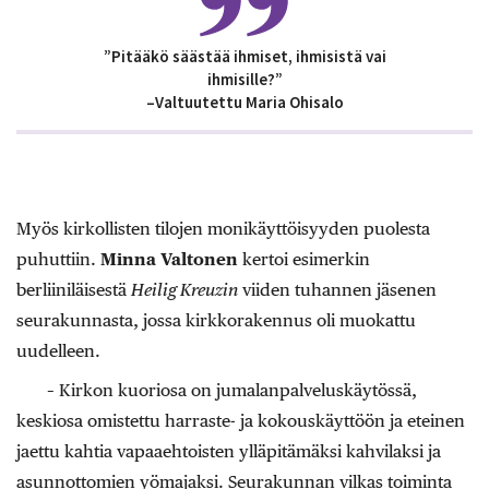
”Pitääkö säästää ihmiset, ihmisistä vai
ihmisille?”
–Valtuutettu Maria Ohisalo
Myös kirkollisten tilojen monikäyttöisyyden puolesta
puhuttiin.
Minna Valtonen
kertoi esimerkin
berliiniläisestä
Heilig Kreuzin
viiden tuhannen jäsenen
seurakunnasta, jossa kirkkorakennus oli muokattu
uudelleen.
– Kirkon kuoriosa on jumalanpalveluskäytössä,
keskiosa omistettu harraste- ja kokouskäyttöön ja eteinen
jaettu kahtia vapaaehtoisten ylläpitämäksi kahvilaksi ja
asunnottomien yömajaksi. Seurakunnan vilkas toiminta