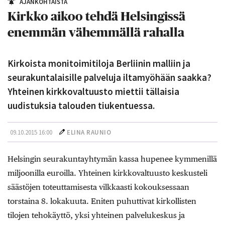
AJANKOHTAISTA
Kirkko aikoo tehdä Helsingissä
enemmän vähemmällä rahalla
Kirkoista monitoimitiloja Berliinin malliin ja
seurakuntalaisille palveluja iltamyöhään saakka?
Yhteinen kirkkovaltuusto miettii tällaisia
uudistuksia talouden tiukentuessa.
09.10.2015 16:00
ELINA RAUNIO
Helsingin seurakuntayhtymän kassa hupenee kymmenillä
miljoonilla euroilla. Yhteinen kirkkovaltuusto keskusteli
säästöjen toteuttamisesta vilkkaasti kokouksessaan
torstaina 8. lokakuuta. Eniten puhuttivat kirkollisten
tilojen tehokäyttö, yksi yhteinen palvelukeskus ja