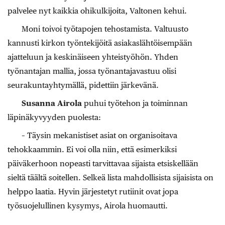
palvelee nyt kaikkia ohikulkijoita, Valtonen kehui.
Moni toivoi työtapojen tehostamista. Valtuusto
kannusti kirkon työntekijöitä asiakaslähtöisempään
ajatteluun ja keskinäiseen yhteistyöhön. Yhden
työnantajan mallia, jossa työnantajavastuu olisi
seurakuntayhtymällä, pidettiin järkevänä.
Susanna Airola
puhui työtehon ja toiminnan
läpinäkyvyyden puolesta:
– Täysin mekanistiset asiat on organisoitava
tehokkaammin. Ei voi olla niin, että esimerkiksi
päiväkerhoon nopeasti tarvittavaa sijaista etsiskellään
sieltä täältä soitellen. Selkeä lista mahdollisista sijaisista on
helppo laatia. Hyvin järjestetyt rutiinit ovat jopa
työsuojelullinen kysymys, Airola huomautti.