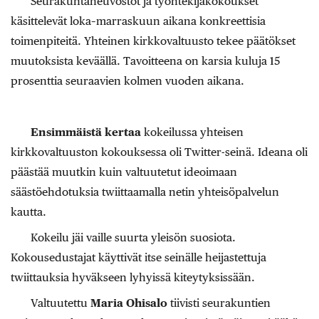
Seurakuntaneuvostot ja työntekijäkokoukset
käsittelevät loka–marraskuun aikana konkreettisia
toimenpiteitä. Yhteinen kirkkovaltuusto tekee päätökset
muutoksista keväällä. Tavoitteena on karsia kuluja 15
prosenttia seuraavien kolmen vuoden aikana.
Ensimmäistä kertaa
kokeilussa yhteisen
kirkkovaltuuston kokouksessa oli Twitter-seinä. Ideana oli
päästää muutkin kuin valtuutetut ideoimaan
säästöehdotuksia twiittaamalla netin yhteisöpalvelun
kautta.
Kokeilu jäi vaille suurta yleisön suosiota.
Kokousedustajat käyttivät itse seinälle heijastettuja
twiittauksia hyväkseen lyhyissä kiteytyksissään.
Valtuutettu
Maria Ohisalo
tiivisti seurakuntien