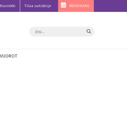
ttuvinkki
Tilaa uutiskirje
MENOHAKU
Hae
VUOROT