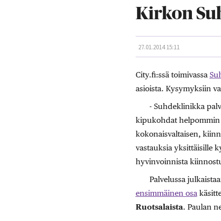
Kirkon Su
27.01.2014 15:11
City.fi:ssä toimivassa
Su
asioista. Kysymyksiin va
- Suhdeklinikka pal
kipukohdat helpommin lö
kokonaisvaltaisen, kiin
vastauksia yksittäisille 
hyvinvoinnista kiinnostu
Palvelussa julkaista
ensimmäinen osa
käsitt
Ruotsalaista
. Paulan n