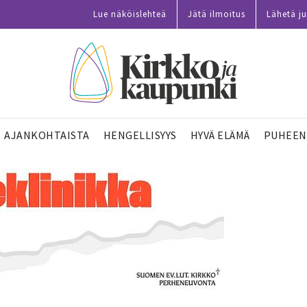
Lue näköislehteä
Jätä ilmoitus
Lähetä ju
AJANKOHTAISTA
HENGELLISYYS
HYVÄ ELÄMÄ
PUHEEN