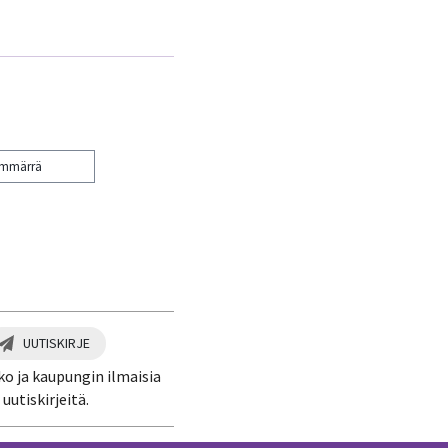
ymmärrä
UUTISKIRJE
ko ja kaupungin ilmaisia
uutiskirjeitä.