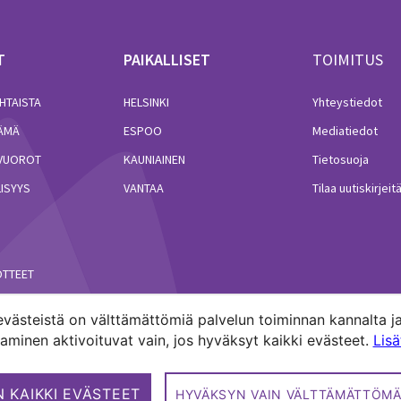
T
PAIKALLISET
TOIMITUS
HTAISTA
HELSINKI
Yhteystiedot
LÄMÄ
ESPOO
Mediatiedot
VUOROT
KAUNIAINEN
Tietosuoja
ISYYS
VANTAA
Tilaa uutiskirjeit
ÖTTEET
västeistä on välttämättömiä palvelun toiminnan kannalta ja
minen aktivoituvat vain, jos hyväksyt kaikki evästeet.
Lis
akuntien media.
 KAIKKI EVÄSTEET
HYVÄKSYN VAIN VÄLTTÄMÄTTÖMÄ