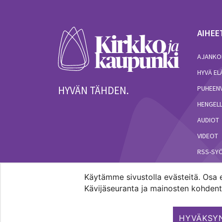
AIHEE
AJANKO
HYVÄ E
HYVÄN TÄHDEN.
PUHEEN
HENGELL
AUDIOT
VIDEOT
RSS-SY
Käytämme sivustolla evästeitä. Osa e
Kävijäseuranta ja mainosten kohdenta
Pääkaupunkiseudun evankelis-luterilaisten seur
HYVÄKSYN