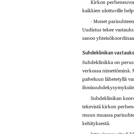
Kirkon perheneuvonn
kaikkien ulottuville hel
- Monet parisuhteen 
Uudistus tekee vastauksi
sanoo yhteisökoordinaa
Suhdeklinikan vastauksi
Suhdeklinikka on peruste
verkossa nimettöminä. Ma
palveluun lähetetyllä v
ihmissuhdekysymyksiin l
Suhdeklinikan koordi
tekevistä kirkon perhene
muun muassa parisuhtee
kehityksestä.