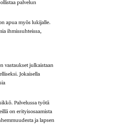
llistaa palvelun
on apua myös lukijalle.
mia ihmissuhteissa,
en vastaukset julkaistaan
iseksi. Jokaisella
sia
ikkö. Palvelussa työtä
illä on erityisosaamista
anhemmuudesta ja lapsen