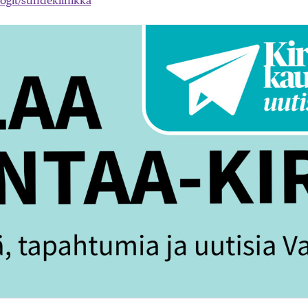
logit/suhdeklinikka