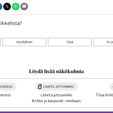
ikkelista?
Hyödyllinen
Tylsä
En 
aa artikkeli:
Löydä lisää näkökulmia
OOKISSA
LÄHETÄ JUTTUVINKKI
mentoi
Lähetä juttuvinkki
Tilaa Kirk
Kirkko ja kaupunki -mediaan.