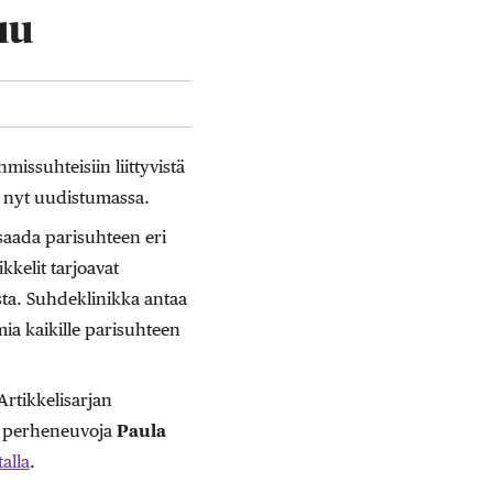
uu
missuhteisiin liittyvistä
n nyt uudistumassa.
saada parisuhteen eri
kelit tarjoavat
sta. Suhdeklinikka antaa
mia kaikille parisuhteen
Artikkelisarjan
en perheneuvoja
Paula
alla
.