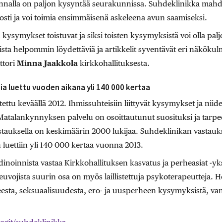
alla on paljon kysyntää seurakunnissa. Suhdeklinikka mahdo
posti ja voi toimia ensimmäisenä askeleena avun saamiseksi.
kysymykset toistuvat ja siksi toisten kysymyksistä voi olla palj
sta helpommin löydettäviä ja artikkelit syventävät eri näkökul
ttori
Minna Jaakkola
kirkkohallituksesta.
a luettu vuoden aikana yli 140 000 kertaa
ttu keväällä 2012. Ihmissuhteisiin liittyvät kysymykset ja niid
talankynnyksen palvelu on osoittautunut suosituksi ja tarpeell
astauksella on keskimäärin 2000 lukijaa. Suhdeklinikan vastauk
uettiin yli 140 000 kertaa vuonna 2013.
noinnista vastaa Kirkkohallituksen kasvatus ja perheasiat -yks
uvojista suurin osa on myös laillistettuja psykoterapeutteja. He
sta, seksuaalisuudesta, ero- ja uusperheen kysymyksistä, v