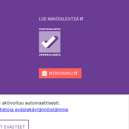
LUE NÄKÖISLEHTEÄ
ä
MENOHAKU
 aktivoituu automaattisesti.
ätietoja evästekäytännöistämme
.
T EVÄSTEET