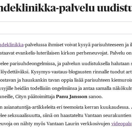
hdeklinikka-palvelu uudist
hdeklinikka
-palvelussa ihmiset voivat kysyä parisuhteeseen ja ih
staavat evankelis-luterilaisen kirkon perheneuvojat. Palvelu o
velee parisuhdeongelmissa, ja palvelun uudistuksella halutaan 
ydettäväksi. Kysymys-vastaus-blogausten rinnalle tuodut artik
nostavan ja hauskankin tavan oppia lisää parisuhteen kiemuroi
kysyjille heidän todellisiin ongelmiinsa ja antaa samalla näkökul
neille, Cityn päätoimittaja
Panu Jansson
sanoo.
an asianatuntija-artikkeleita eri teemoista kerran kuukaudessa. 
elee seksuaalisuutta, siinä on haastateltu Vantaan seurakunti
euvoja on nähty myös Vantaan Laurin verkkosivujen
videopalst