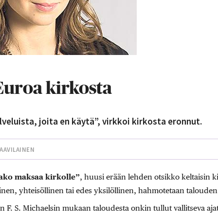
Euroa kirkosta
eluista, joita en käytä”, virkkoi kirkosta eronnut.
AAVILAINEN
ako maksaa kirkolle”
, huusi erään lehden otsikko keltaisin 
llinen, yhteisöllinen tai edes yksilöllinen, hahmotetaan taloud
n F. S. Michaelsin mukaan taloudesta onkin tullut vallitseva aja