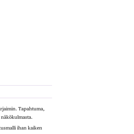
kirjaimin. Tapahtuma,
en näkökulmasta.
tusmalli ihan kaiken