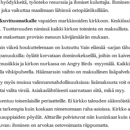
t hyödykkeitä, työnteko resurssia ja ihmiset kuluttajia. Ihminen
, joka vaikuttaa maailmaan lähinnä ostopäätöksillään.
kuvitusmatkalle
vapaiden markkinoiden kirkkoon. Keskiössä 
. Tuottavuuden nimissä kaikki kirkon toiminta on maksullista.
alle maksetaan provisio messun kävijämäärän mukaan.
hin väkeä houkuttelemaan on kutsuttu Vain elämää -sarjan täh
nuuksilla: öylätit korvataan dominokekseillä, joihin on kaiver
smusiikkia ja kirkon nurkassa on Angry Birds -myymälä. Kaikk
lla vihkipuheella. Häämarssin vaihto on maksullinen lisäpalvel
y myös muissa valinnanmahdollisuuksissa: lisämaksusta voit o
i valita virsiä. Asiakaslähtöisesti saarnataan siitä, mikä myy.
entuu toisenlaisille periaatteille. Ei kirkko talouden säännöist
lla tarkempia kuin koskaan nimenomaan raha-asioissa. Kirkko a
kauppiaiden pöydät. Alttarille polvistuvat niin kuninkaat kuin n
uvan: ihminen on arvokas ostovoimasta riippumatta.