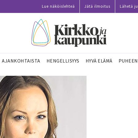
Lue näköislehteä
Jätä ilmoitus
Lähetä ju
AJANKOHTAISTA
HENGELLISYYS
HYVÄ ELÄMÄ
PUHEEN