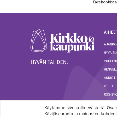
Facebookissa
AIHEE
AJANKO
HYVÄ E
HYVÄN TÄHDEN.
PUHEEN
HENGELL
AUDIOT
VIDEOT
RSS-SY
Käytämme sivustolla evästeitä. Osa e
Kävijäseuranta ja mainosten kohdenta