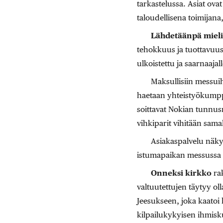
tarkastelussa. Asiat ova
taloudellisena toimijana
Lähdetäänpä mieli
tehokkuus ja tuottavuus
ulkoistettu ja saarnaaj
Maksullisiin messui
haetaan yhteistyökumppa
soittavat Nokian tunnu
vihkiparit vihitään sama
Asiakaspalvelu näky
istumapaikan messussa ta
Onneksi kirkko
rak
valtuutettujen täytyy o
Jeesukseen, joka kaatoi 
kilpailukykyisen ihmisk