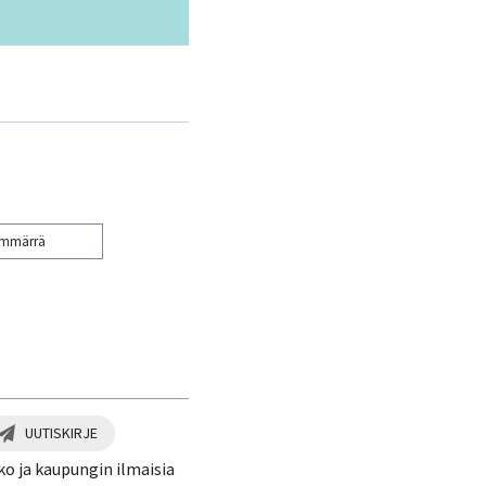
ymmärrä
UUTISKIRJE
ko ja kaupungin ilmaisia