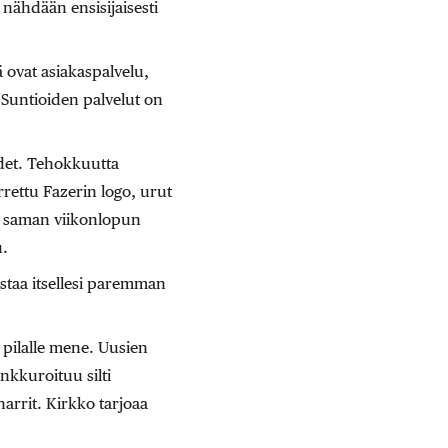
 nähdään ensisijaisesti
ovat asiakaspalvelu,
 Suntioiden palvelut on
det. Tehokkuutta
rettu Fazerin logo, urut
i saman viikonlopun
u.
staa itsellesi paremman
ä pilalle mene. Uusien
nkkuroituu silti
arrit. Kirkko tarjoaa