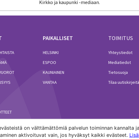
Kirkko ja kaupunki -mediaan.
T
PAIKALLISET
TOIMITUS
HTAISTA
HELSINKI
Yhteystiedot
LÄMÄ
ESPOO
Mediatiedot
VUOROT
KAUNIAINEN
Tietosuoja
ISYYS
VANTAA
Tilaa uutiskirjeit
ÖTTEET
västeistä on välttämättömiä palvelun toiminnan kannalta ja
minen aktivoituvat vain, jos hyväksyt kaikki evästeet.
Lis