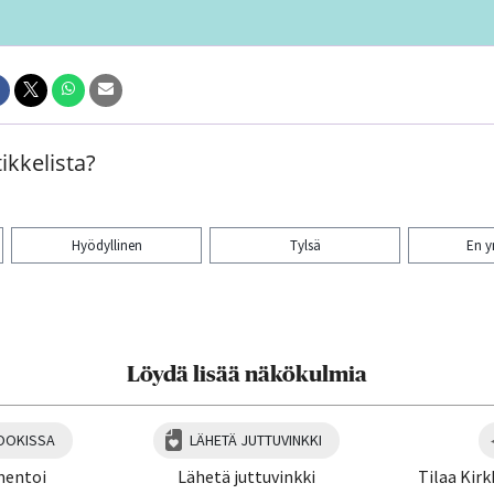
ikkelista?
Hyödyllinen
Tylsä
En 
aa artikkeli:
Löydä lisää näkökulmia
OOKISSA
LÄHETÄ JUTTUVINKKI
mentoi
Lähetä juttuvinkki
Tilaa Kirk