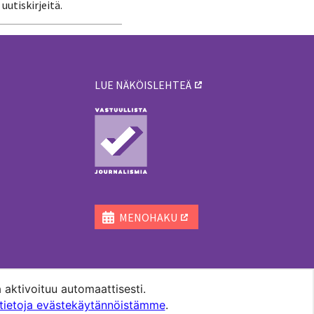
uutiskirjeitä.
LUE NÄKÖISLEHTEÄ
ä
MENOHAKU
 aktivoituu automaattisesti.
ätietoja evästekäytännöistämme
.