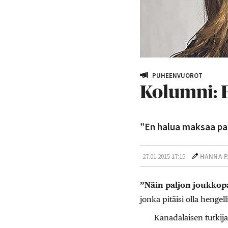
PUHEENVUOROT
Kolumni: 
”En halua maksaa palv
27.01.2015 17:15
HANNA P
”Näin paljon joukkop
jonka pitäisi olla henge
Kanadalaisen tutkija