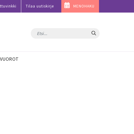
ttuvinkki
Tilaa uutiskirje
MENOHAKU
Hae
VUOROT