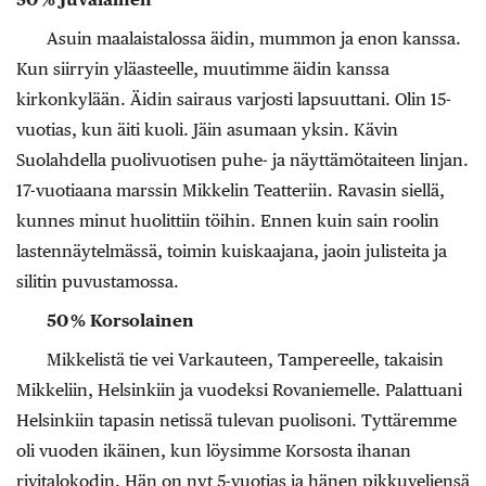
Asuin maalaistalossa äidin, mummon ja enon kanssa.
Kun siirryin yläasteelle, muutimme äidin kanssa
kirkonkylään. Äidin sairaus varjosti lapsuuttani. Olin 15-
vuotias, kun äiti kuoli. Jäin asumaan yksin. Kävin
Suolahdella puolivuotisen puhe- ja näyttämötaiteen linjan.
17-vuotiaana marssin Mikkelin Teatteriin. Ravasin siellä,
kunnes minut huolittiin töihin. Ennen kuin sain roolin
lastennäytelmässä, toimin kuiskaajana, jaoin julisteita ja
silitin puvustamossa.
50 % Korsolainen
Mikkelistä tie vei Varkauteen, Tampereelle, takaisin
Mikkeliin, Helsinkiin ja vuodeksi Rovaniemelle. Palattuani
Helsinkiin tapasin netissä tulevan puolisoni. Tyttäremme
oli vuoden ikäinen, kun löysimme Korsosta ihanan
rivitalokodin. Hän on nyt 5-vuotias ja hänen pikkuveljensä