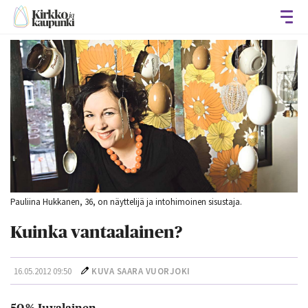
Avaa
Pauliina Hukkanen, 36, on näyttelijä ja intohimoinen sisustaja.
Kuinka vantaalainen?
16.05.2012 09:50
KUVA SAARA VUORJOKI
50 % Juvalainen