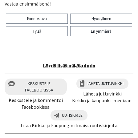
Vastaa ensimmäisenä!
Kiinnostava
Hyödyllinen
Tylsä
En ymmärrä
Kiitos palautteesta! Jaa artikkeli:
Löydä lisää näkökulmia
KESKUSTELE
LÄHETÄ JUTTUVINKKI
FACEBOOKISSA
Lähetä juttuvinkki
Keskustele ja kommentoi
Kirkko ja kaupunki -mediaan.
Facebookissa
UUTISKIRJE
Tilaa Kirkko ja kaupungin ilmaisia uutiskirjeitä.