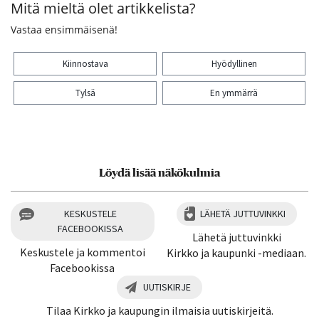
Mitä mieltä olet artikkelista?
Vastaa ensimmäisenä!
Kiinnostava
Hyödyllinen
Tylsä
En ymmärrä
Kiitos palautteesta! Jaa artikkeli:
Löydä lisää näkökulmia
KESKUSTELE
LÄHETÄ JUTTUVINKKI
FACEBOOKISSA
Lähetä juttuvinkki
Keskustele ja kommentoi
Kirkko ja kaupunki -mediaan.
Facebookissa
UUTISKIRJE
Tilaa Kirkko ja kaupungin ilmaisia uutiskirjeitä.