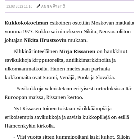
13.03.2013 11:10
ANNA ÄYSTÖ
Kukkokokoelman
esikoinen ostettiin Moskovan matkalta
vuonna 1977. Kukko sai nimekseen Nikita, Neuvostoliiton
johtajan
Nikita Hrustsovin
mukaan.
Pähkinärinteeläinen
Mirja Rissanen
on hankkinut
savikukkoja kirpputoreilta, antiikkimarkkinoilta ja
ulkomaanmatkoilta. Hänen mielestään parhaita
kukkomaita ovat Suomi, Venäjä, Puola ja Slovakia.
– Savikukkoja valmistetaan erityisesti ortodoksissa Itä-
Euroopan maissa, Rissanen kertoo.
Nyt Rissasen toinen toistaan värikkäämpiä ja
erikoisempia savikukkoja ja savisia kukkopillejä on esillä
Hämeenkylän kirkolla.
– Viisi vuotta sitten kummipoikani laski kukot. Silloin