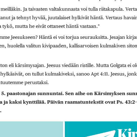
illäkin. Ja taivasten valtakunnasta voi tulla riitakapula. Ver
ttanut ja tehnyt hyvää, juutalaiset hylkivät häntä. Vertaus hava
 tykö, mutta he eivät ottaneet häntä vastaan."
e Jeesukseen? Häntä ei voi torjua seurauksitta. Jesajan kirja
ven, huolella valitun kivipaaden, kallisarvoisen kulmakiven si
n eli kärsimysajan. Jeesus viedään ristille. Mutta Golgata ei o
t hylkäsivät, on tullut kulmakiveksi, sanoo Apt 4:11. Jeesus, jo
t autuutemme perustaksi.
 5. paastonajan sunnuntai. Sen aihe on Kärsimyksen sunnu
na ja kaksi kynttilää. Päivän raamatuntekstit ovat Ps. 43:2–5
.