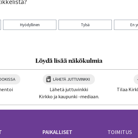
ikkelista?
Hyödyllinen
Tylsä
En 
aa artikkeli:
Löydä lisää näkökulmia
OOKISSA
LÄHETÄ JUTTUVINKKI
mentoi
Lähetä juttuvinkki
Tilaa Kirk
Kirkko ja kaupunki -mediaan.
T
PAIKALLISET
TOIMITUS