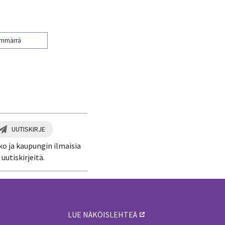
ymmärrä
UUTISKIRJE
ko ja kaupungin ilmaisia
uutiskirjeitä.
LUE NÄKÖISLEHTEÄ