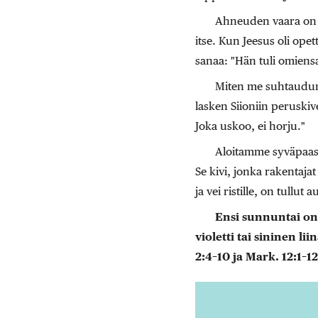
Ahneuden vaara on me
itse. Kun Jeesus oli ope
sanaa: "Hän tuli omiensa
Miten me suhtaudumm
lasken Siioniin peruski
Joka uskoo, ei horju."
Aloitamme syväpaasto
Se kivi, jonka rakentaja
ja vei ristille, on tullu
Ensi sunnuntai on
violetti tai sininen lii
2:4–10 ja Mark. 12:1–12