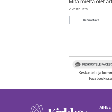
Mitä mieltä olet art
2
vastausta
Kiinnostava
Kiitos palautteesta! J
KESKUSTELE FACEB
Keskustele ja kom
Facebookissa
AIHEE