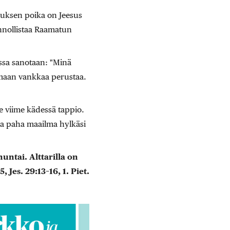
tauksen poika on Jeesus
innollistaa Raamatun
ssa sanotaan: "Minä
tomaan vankkaa perustaa.
le viime kädessä tappio.
nka paha maailma hylkäsi
ntai. Alttarilla on
, Jes. 29:13–16, 1. Piet.