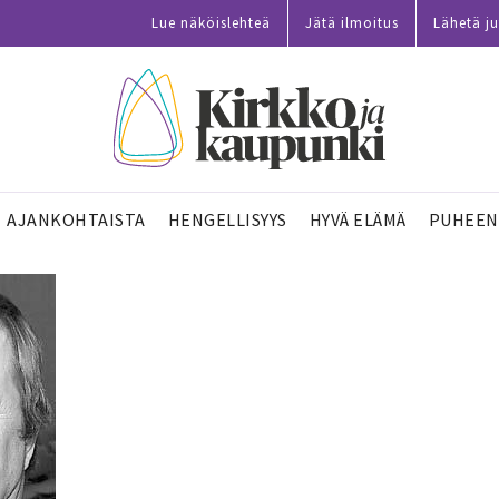
Lue näköislehteä
Jätä ilmoitus
Lähetä ju
AJANKOHTAISTA
HENGELLISYYS
HYVÄ ELÄMÄ
PUHEEN