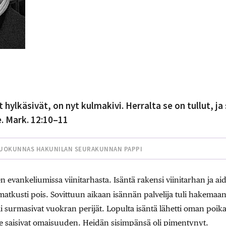
t hylkäsivät, on nyt kulmakivi. Herralta se on tullut, ja
 Mark. 12:10–11
UOKUNNAS HAKUNILAN SEURAKUNNAN PAPPI
evankeliumissa viinitarhasta. Isäntä rakensi viinitarhan ja aida
matkusti pois. Sovittuun aikaan isännän palvelija tuli hakemaa
ai surmasivat vuokran perijät. Lopulta isäntä lähetti oman poik
 he saisivat omaisuuden. Heidän sisimpänsä oli pimentynyt.