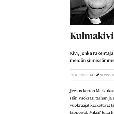
Kulmakivi
Kivi, jonka rakentaja
meidän silmissämme.
22.05.2009 21:14
SEPPO S
J
eesus kertoo Markuksen 
Hän vuokrasi tarhan ja 
vuokraajat karkottivat t
tappoivat. Miksi? Jotta