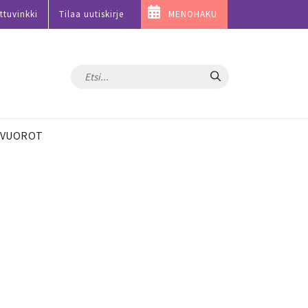
ttuvinkki
Tilaa uutiskirje
MENOHAKU
Hae
VUOROT