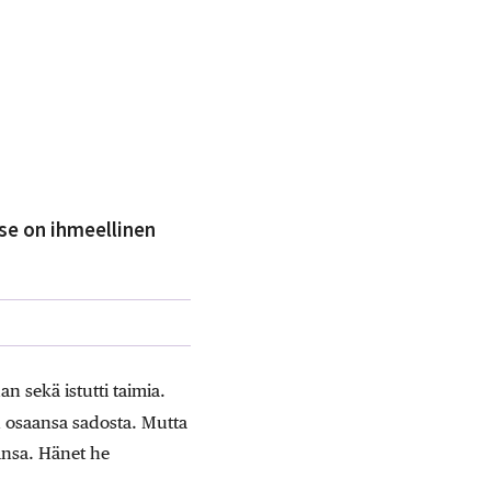
 se on ihmeellinen
n sekä istutti taimia.
n osaansa sadosta. Mutta
ansa. Hänet he