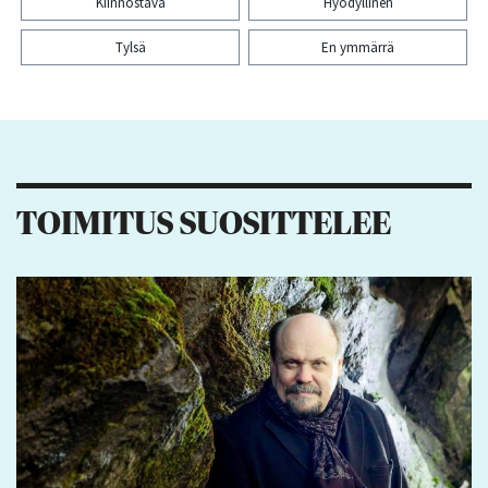
Kiinnostava
Hyödyllinen
Tylsä
En ymmärrä
Kiitos palautteesta! Jaa artikkeli:
TOIMITUS SUOSITTELEE