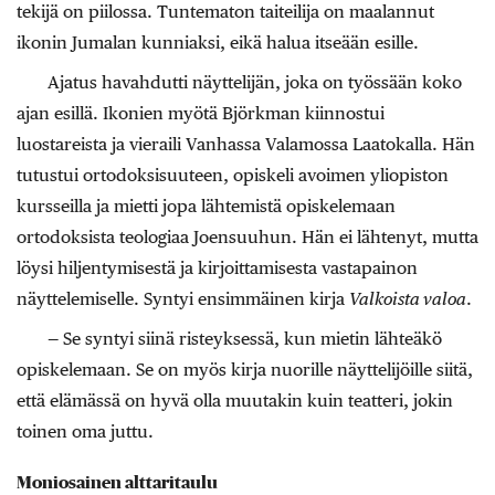
tekijä on piilossa. Tuntematon taiteilija on maalannut
ikonin Jumalan kunniaksi, eikä halua itseään esille.
Ajatus havahdutti näyttelijän, joka on työssään koko
ajan esillä. Ikonien myötä Björkman kiinnostui
luostareista ja vieraili Vanhassa Valamossa Laatokalla. Hän
tutustui ortodoksisuuteen, opiskeli avoimen yliopiston
kursseilla ja mietti jopa lähtemistä opiskelemaan
ortodoksista teologiaa Joensuuhun. Hän ei lähtenyt, mutta
löysi hiljentymisestä ja kirjoittamisesta vastapainon
näyttelemiselle. Syntyi ensimmäinen kirja
Valkoista valoa
.
— Se syntyi siinä risteyksessä, kun mietin lähteäkö
opiskelemaan. Se on myös kirja nuorille näyttelijöille siitä,
että elämässä on hyvä olla muutakin kuin teatteri, jokin
toinen oma juttu.
Moniosainen alttaritaulu