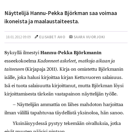
Näyttelijä Hannu-Pekka Björkman saa voimaa
ikoneista ja maalaustaiteesta.
18.01.2012 09:09
ELISABET AHO
SAARA VUORJOKI
S
yksyllä ilmestyi
Hannu-Pekka Björkmanin
esseekokoelma
Kadonneet askeleet, matkoja aikaan ja
taiteeseen
(Kirjapaja 2011). Kirja on omistettu Björkmanin
isälle, joka halusi kirjoittaa kirjan Kettuvuoren salaisuus.
Isä ei tuota salaisuutta kirjoittanut, mutta Björkman löysi
kirjoittamisesta tärkeän vastapainon näyttelijän työlle.
— Näyttelijän ammattia on lähes mahdoton harjoittaa
ilman välillä tapahtuvaa täydellistä yksinoloa, hän sanoo.
Yksinäisyydessä pystyy tekemään oivalluksia, jotka
eivät muuten pääsisi pintaan.