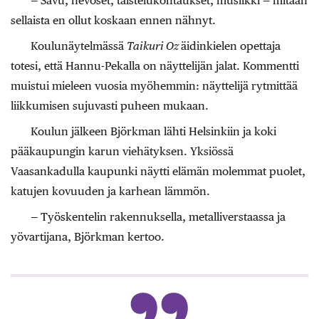
— Savu, hevoset, taistelukohtaukset, musiikki — mitään
sellaista en ollut koskaan ennen nähnyt.
Koulunäytelmässä
Taikuri Oz
äidinkielen opettaja
totesi, että Hannu-Pekalla on näyttelijän jalat. Kommentti
muistui mieleen vuosia myöhemmin: näyttelijä rytmittää
liikkumisen sujuvasti puheen mukaan.
Koulun jälkeen Björkman lähti Helsinkiin ja koki
pääkaupungin karun viehätyksen. Yksiössä
Vaasankadulla kaupunki näytti elämän molemmat puolet,
katujen kovuuden ja karhean lämmön.
— Työskentelin rakennuksella, metalliverstaassa ja
yövartijana, Björkman kertoo.