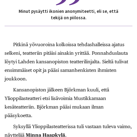
Minut pysäytti ikonien anonymiteetti, eli se, että
tekijä on piilossa.
Pitkinä yövuoroina kolkoissa tehdashalleissa ajatus
selkeni, teatteriin pitäisi ainakin yrittää. Ponnahduslauta
löytyi Lahden kansanopiston teatterilinjalta. Sieltä tulivat
ensimmäiset opit ja pääsi samanhenkisten ihmisten
joukkoon.
Kansanopiston jälkeen Björkman kuuli, että
Ylioppilasteatteri etsi lisävoimia Mustikkamaan
kesäteatteriin. Björkman pääsi mukaan ilman
pääsykoetta.
Syksyllä Ylioppilasteatterissa tuli vastaan tuleva vaimo,
näyttelijä
Minna Haapkylä
.