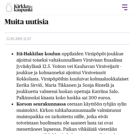
Avaa
Muita uutisia
22.05.2009 21:07
Itä-Hakkilan koulun
oppilaiden Virsipöpöt-joukkue
sijoittui toiseksi valtakunnallisen Virsivisan finaalissa
Jyväskylässä 12.5. Voiton vei Kauhavan Virsiveijarit -
joukkue ja kolmanneksi sijoittui Virsiveisurit
Kokkolasta. Virsipöpöihin kuuluivat kolmasluokkalaiset
Eerika Sirviö, Maria Tikkanen ja Sonja Rintelä ja
joukkuetta valmensi luokan opettaja Katriina Salo.
Palkinnoksi kisasta koko luokka sai 300 euroa.
Korson seurakunnassa
otetaan käyttöön tyhjän sylin
muistokivi. Kirkon tuhkahautausmaalle valmistunut
muistopaikka on tarkoitettu niille, jotka eivät
toiveistaan huolimatta ole saaneet lasta tai ovat
menettäneet lapsensa. Paikan vihkiäisiä vietetään