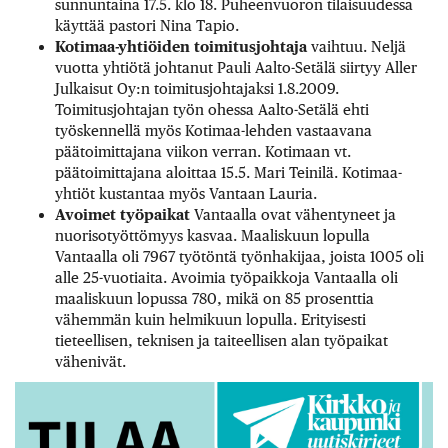
sunnuntaina 17.5. klo 18. Puheenvuoron tilaisuudessa
käyttää pastori Nina Tapio.
Kotimaa-yhtiöiden toimitusjohtaja
vaihtuu. Neljä
vuotta yhtiötä johtanut Pauli Aalto-Setälä siirtyy Aller
Julkaisut Oy:n toimitusjohtajaksi 1.8.2009.
Toimitusjohtajan työn ohessa Aalto-Setälä ehti
työskennellä myös Kotimaa-lehden vastaavana
päätoimittajana viikon verran. Kotimaan vt.
päätoimittajana aloittaa 15.5. Mari Teinilä. Kotimaa-
yhtiöt kustantaa myös Vantaan Lauria.
Avoimet työpaikat
Vantaalla ovat vähentyneet ja
nuorisotyöttömyys kasvaa. Maaliskuun lopulla
Vantaalla oli 7967 työtöntä työnhakijaa, joista 1005 oli
alle 25-vuotiaita. Avoimia työpaikkoja Vantaalla oli
maaliskuun lopussa 780, mikä on 85 prosenttia
vähemmän kuin helmikuun lopulla. Erityisesti
tieteellisen, teknisen ja taiteellisen alan työpaikat
vähenivät.