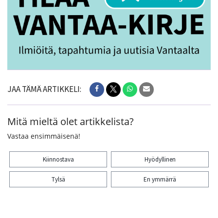
JAA TÄMÄ ARTIKKELI:
Mitä mieltä olet artikkelista?
Vastaa ensimmäisenä!
Kiinnostava
Hyödyllinen
Tylsä
En ymmärrä
Kiitos palautteesta! Jaa artikkeli: