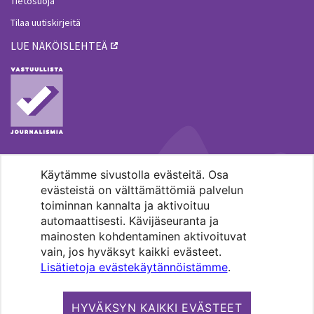
Tietosuoja
Tilaa uutiskirjeitä
LUE NÄKÖISLEHTEÄ
Käytämme sivustolla evästeitä. Osa
MENOHAKU
evästeistä on välttämättömiä palvelun
toiminnan kannalta ja aktivoituu
automaattisesti. Kävijäseuranta ja
mainosten kohdentaminen aktivoituvat
vain, jos hyväksyt kaikki evästeet.
Lisätietoja evästekäytännöistämme
.
Pääkaupunkiseudun evankelis-
luterilaisten seurakuntien media.
HYVÄKSYN KAIKKI EVÄSTEET