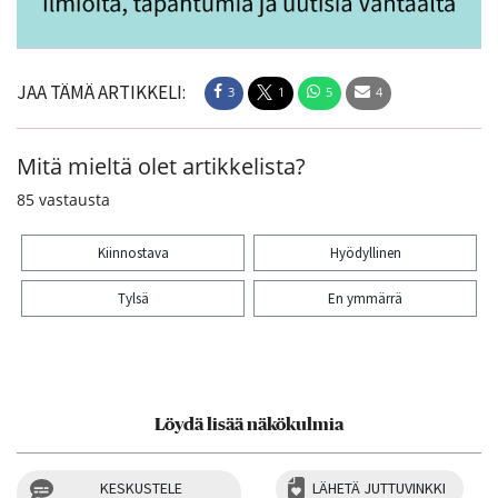
JAA TÄMÄ ARTIKKELI:
3
1
5
4
Mitä mieltä olet artikkelista?
85
vastausta
Kiinnostava
Hyödyllinen
Tylsä
En ymmärrä
Kiitos palautteesta! Jaa artikkeli:
3
1
5
4
Löydä lisää näkökulmia
KESKUSTELE
LÄHETÄ JUTTUVINKKI