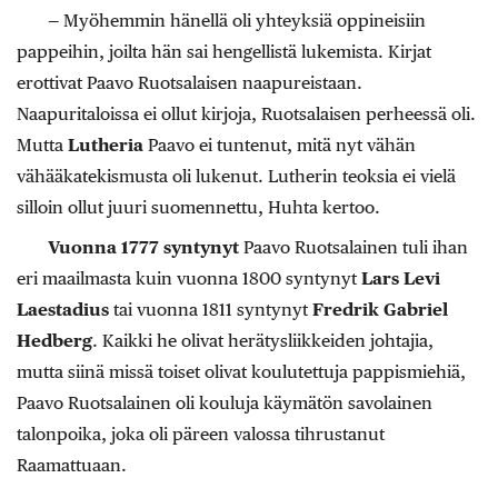
— Myöhemmin hänellä oli yhteyksiä oppineisiin
pappeihin, joilta hän sai hengellistä lukemista. Kirjat
erottivat Paavo Ruotsalaisen naapureistaan.
Naapuritaloissa ei ollut kirjoja, Ruotsalaisen perheessä oli.
Mutta
Lutheria
Paavo ei tuntenut, mitä nyt vähän
vähääkatekismusta oli lukenut. Lutherin teoksia ei vielä
silloin ollut juuri suomennettu, Huhta kertoo.
Vuonna 1777 syntynyt
Paavo Ruotsalainen tuli ihan
eri maailmasta kuin vuonna 1800 syntynyt
Lars Levi
Laestadius
tai vuonna 1811 syntynyt
Fredrik Gabriel
Hedberg
. Kaikki he olivat herätysliikkeiden johtajia,
mutta siinä missä toiset olivat koulutettuja pappismiehiä,
Paavo Ruotsalainen oli kouluja käymätön savolainen
talonpoika, joka oli päreen valossa tihrustanut
Raamattuaan.