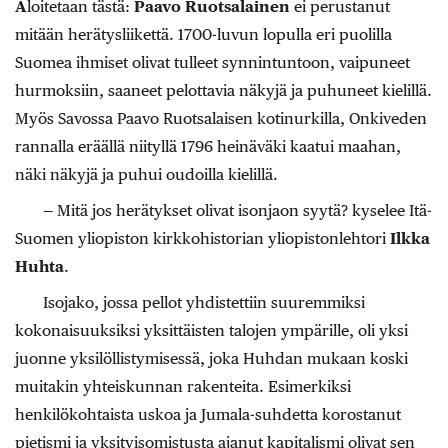
A
loitetaan tästä:
Paavo Ruotsalainen
ei perustanut
mitään herätysliikettä. 1700-luvun lopulla eri puolilla
Suomea ihmiset olivat tulleet synnintuntoon, vaipuneet
hurmoksiin, saaneet pelottavia näkyjä ja puhuneet kielillä.
Myös Savossa Paavo Ruotsalaisen kotinurkilla, Onkiveden
rannalla eräällä niityllä 1796 heinäväki kaatui maahan,
näki näkyjä ja puhui oudoilla kielillä.
— Mitä jos herätykset olivat isonjaon syytä? kyselee Itä-
Suomen yliopiston kirkkohistorian yliopistonlehtori
Ilkka
Huhta
.
Isojako, jossa pellot yhdistettiin suuremmiksi
kokonaisuuksiksi yksittäisten talojen ympärille, oli yksi
juonne yksilöllistymisessä, joka Huhdan mukaan koski
muitakin yhteiskunnan rakenteita. Esimerkiksi
henkilökohtaista uskoa ja Jumala-suhdetta korostanut
pietismi ja yksityisomistusta ajanut kapitalismi olivat sen