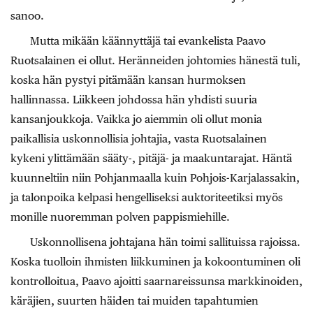
sanoo.
Mutta mikään käännyttäjä tai evankelista Paavo
Ruotsalainen ei ollut. Heränneiden johtomies hänestä tuli,
koska hän pystyi pitämään kansan hurmoksen
hallinnassa. Liikkeen johdossa hän yhdisti suuria
kansanjoukkoja. Vaikka jo aiemmin oli ollut monia
paikallisia uskonnollisia johtajia, vasta Ruotsalainen
kykeni ylittämään sääty-, pitäjä- ja maakuntarajat. Häntä
kuunneltiin niin Pohjanmaalla kuin Pohjois-Karjalassakin,
ja talonpoika kelpasi hengelliseksi auktoriteetiksi myös
monille nuoremman polven pappismiehille.
Uskonnollisena johtajana hän toimi sallituissa rajoissa.
Koska tuolloin ihmisten liikkuminen ja kokoontuminen oli
kontrolloitua, Paavo ajoitti saarnareissunsa markkinoiden,
käräjien, suurten häiden tai muiden tapahtumien