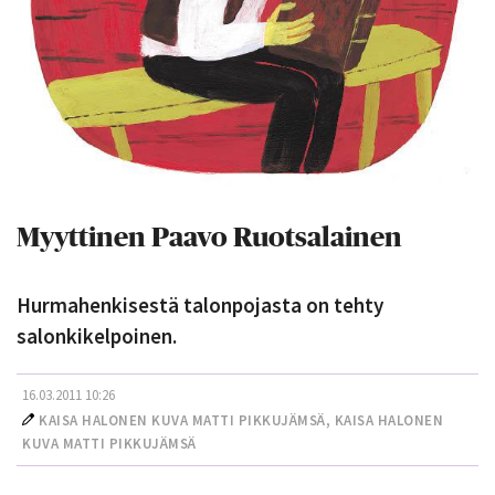
Myyttinen Paavo Ruotsalainen
Hurmahenkisestä talonpojasta on tehty
salonkikelpoinen.
16.03.2011 10:26
KAISA HALONEN
KUVA MATTI PIKKUJÄMSÄ,
KAISA HALONEN
KUVA MATTI PIKKUJÄMSÄ