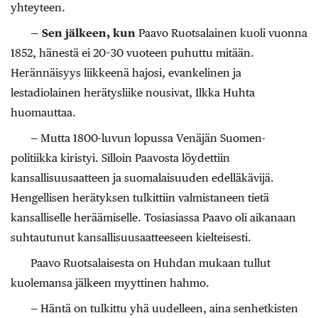
yhteyteen.
— Sen jälkeen, kun
Paavo Ruotsalainen kuoli vuonna
1852, hänestä ei 20–30 vuoteen puhuttu mitään.
Herännäisyys liikkeenä hajosi, evankelinen ja
lestadiolainen herätysliike nousivat, Ilkka Huhta
huomauttaa.
— Mutta 1800-luvun lopussa Venäjän Suomen-
politiikka kiristyi. Silloin Paavosta löydettiin
kansallisuusaatteen ja suomalaisuuden edelläkävijä.
Hengellisen herätyksen tulkittiin valmistaneen tietä
kansalliselle heräämiselle. Tosiasiassa Paavo oli aikanaan
suhtautunut kansallisuusaatteeseen kielteisesti.
Paavo Ruotsalaisesta on Huhdan mukaan tullut
kuolemansa jälkeen myyttinen hahmo.
— Häntä on tulkittu yhä uudelleen, aina senhetkisten