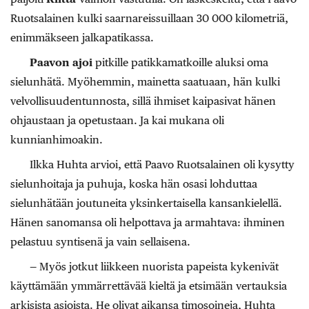
Ruotsalainen kulki saarnareissuillaan 30 000 kilometriä,
enimmäkseen jalkapatikassa.
Paavon ajoi
pitkille patikkamatkoille aluksi oma
sielunhätä. Myöhemmin, mainetta saatuaan, hän kulki
velvollisuudentunnosta, sillä ihmiset kaipasivat hänen
ohjaustaan ja opetustaan. Ja kai mukana oli
kunnianhimoakin.
Ilkka Huhta arvioi, että Paavo Ruotsalainen oli kysytty
sielunhoitaja ja puhuja, koska hän osasi lohduttaa
sielunhätään joutuneita yksinkertaisella kansankielellä.
Hänen sanomansa oli helpottava ja armahtava: ihminen
pelastuu syntisenä ja vain sellaisena.
— Myös jotkut liikkeen nuorista papeista kykenivät
käyttämään ymmärrettävää kieltä ja etsimään vertauksia
arkisista asioista. He olivat aikansa timosoineja, Huhta