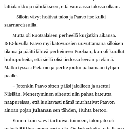
lattialankkuja nähdäkseen, että vauraassa talossa ollaan.
— Silloin vävyt hoitivat taloa ja Paavo itse kulki
saarnareissuilla.
Mutta oli Ruotsalaisen perheellä kurjatkin aikansa.
1810-luvulla Paavo myi katovuosien uuvuttamana silloisen
tilansa ja päätti lähteä perheineen Puolaan, kun oli kuullut
huhupuheita, että siellä olisi tiedossa leveämpi elämä.
Matka tyssäsi Pietariin ja perhe joutui palaamaan tyhjän
päälle.
— Jotenkin Paavo sitten pääsi jaloilleen ja asettui
Nilsiään. Menestyminen aiheutti niin pahaa kateutta
naapureissa, että luultavasti nämä murhasivat Paavon
ainoan pojan
Juhanan
sen tähden, Huhta kertoo.
Ennen kuin vävyt tarttuivat toimeen, talonpito oli
paljolti
Riitta
-vaimon vastuulla. On laskeskeltu, että Paavo