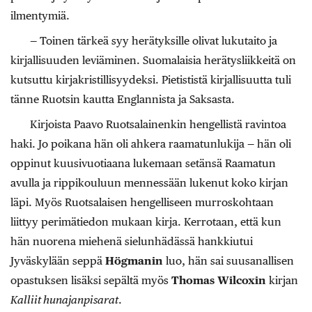
ilmentymiä.
— Toinen tärkeä syy herätyksille olivat lukutaito ja
kirjallisuuden leviäminen. Suomalaisia herätysliikkeitä on
kutsuttu kirjakristillisyydeksi. Pietististä kirjallisuutta tuli
tänne Ruotsin kautta Englannista ja Saksasta.
Kirjoista Paavo Ruotsalainenkin hengellistä ravintoa
haki. Jo poikana hän oli ahkera raamatunlukija — hän oli
oppinut kuusivuotiaana lukemaan setänsä Raamatun
avulla ja rippikouluun mennessään lukenut koko kirjan
läpi. Myös Ruotsalaisen hengelliseen murroskohtaan
liittyy perimätiedon mukaan kirja. Kerrotaan, että kun
hän nuorena miehenä sielunhädässä hankkiutui
Jyväskylään seppä
Högmanin
luo, hän sai suusanallisen
opastuksen lisäksi sepältä myös
Thomas Wilcoxin
kirjan
Kalliit hunajanpisarat
.