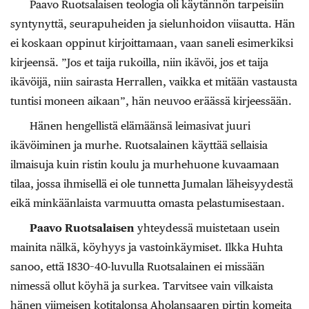
Paavo Ruotsalaisen teologia oli käytännön tarpeisiin
syntynyttä, seurapuheiden ja sielunhoidon viisautta. Hän
ei koskaan oppinut kirjoittamaan, vaan saneli esimerkiksi
kirjeensä. ”Jos et taija rukoilla, niin ikävöi, jos et taija
ikävöijä, niin sairasta Herrallen, vaikka et mitään vastausta
tuntisi moneen aikaan”, hän neuvoo eräässä kirjeessään.
Hänen hengellistä elämäänsä leimasivat juuri
ikävöiminen ja murhe. Ruotsalainen käyttää sellaisia
ilmaisuja kuin ristin koulu ja murhehuone kuvaamaan
tilaa, jossa ihmisellä ei ole tunnetta Jumalan läheisyydestä
eikä minkäänlaista varmuutta omasta pelastumisestaan.
Paavo Ruotsalaisen
yhteydessä muistetaan usein
mainita nälkä, köyhyys ja vastoinkäymiset. Ilkka Huhta
sanoo, että 1830–40-luvulla Ruotsalainen ei missään
nimessä ollut köyhä ja surkea. Tarvitsee vain vilkaista
hänen viimeisen kotitalonsa Aholansaaren pirtin komeita