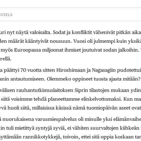
UUSELA
ri nyt näytä valoisalta. Sodat ja konfliktit vähenivät pitkän ai
eiden määrät kääntyivät nousuun. Vuosi oli julmempi kuin yksi
ja myös Euroopassa miljoonat ihmiset joutuivat sodan jalkoihin
rellä.
 päättyi 70 vuotta sitten Hiroshimaan ja Nagasagiin pudotett
apanin antautumiseen. Olemmeko oppineet tuosta ajasta mitään?
lisen rauhantutkimuslaitoksen Siprin tilastojen mukaan ydin
a siitä voisimme tehdä planeettamme elinkelvottomaksi. Kun ma
yvä huoli siitä, millaisissa käsissä nämä tuomiopäivän aseet ovat
 nuorukaisena varusmiespalvelus oli minulle yksi elämänvaihe
kin tuli mietittyä syntyjä syviä, ei vähiten suurvaltojen kiihkeän
yttämään rannikkotykkejä, toivoin, ettei sitä oppia koskaan tarv