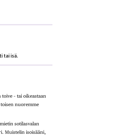
i tai isä.
toive – tai oikeastaan
sa toisen nuoremme
ietin sotilasvalan
i. Muistelin isoisääni,