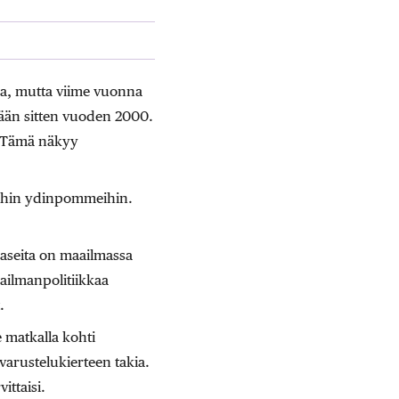
kaa, mutta viime vuonna
kään sitten vuoden 2000.
. Tämä näkyy
uihin ydinpommeihin.
aseita on maailmassa
ailmanpolitiikkaa
.
 matkalla kohti
 varustelukierteen takia.
ittaisi.