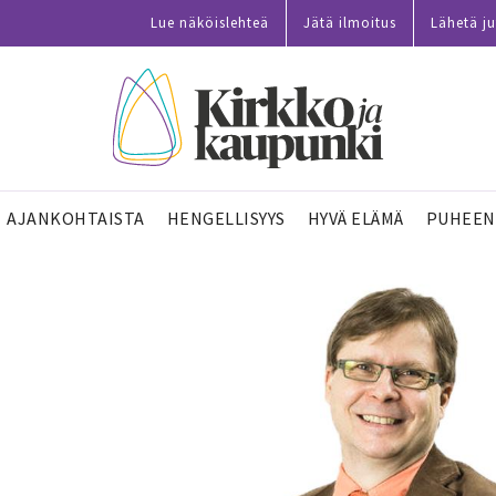
Lue näköislehteä
Jätä ilmoitus
Lähetä ju
AJANKOHTAISTA
HENGELLISYYS
HYVÄ ELÄMÄ
PUHEEN