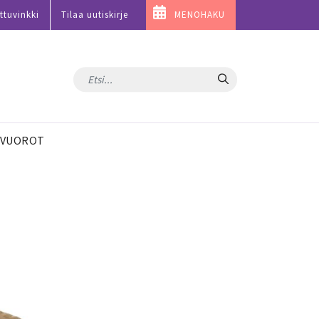
ttuvinkki
Tilaa uutiskirje
MENOHAKU
Hae
VUOROT