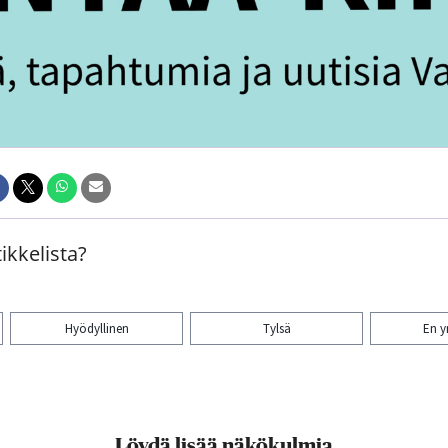
ikkelista?
Hyödyllinen
Tylsä
En 
aa artikkeli:
Löydä lisää näkökulmia