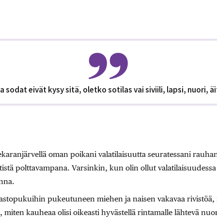
 sodat eivät kysy sitä, oletko sotilas vai siviili, lapsi, nuori, äit
Vekaranjärvellä oman poikani valatilaisuutta seuratessani rauhan 
tistä polttavampana. Varsinkin, kun olin ollut valatilaisuudes
onna.
aastopukuihin pukeutuneen miehen ja naisen vakavaa rivistöä, m
tä, miten kauheaa olisi oikeasti hyvästellä rintamalle lähtevä nuor