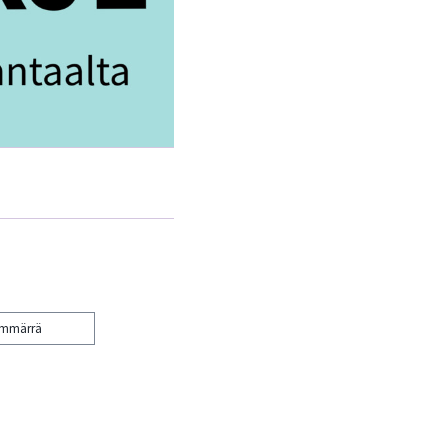
ymmärrä