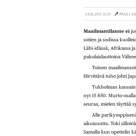
14.08.2015 16:10
PAULI J
Maailmantilanne ei
juu
sotien ja sodissa kuoll
Lähi-idässä, Afrikassa 
pakolaislauttoina Välime
Toinen maailmansota
Hirvittävä tuho johti J
Tukholman kansainvä
nyt 15 850. Murto-osall
seuraa, mielen täyttää s
Alle parikymppisenä
aikuisuutta. Toki silloin
Samalla kun opettelin kä