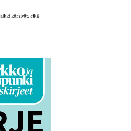
Kaikki kärsivät, eikä