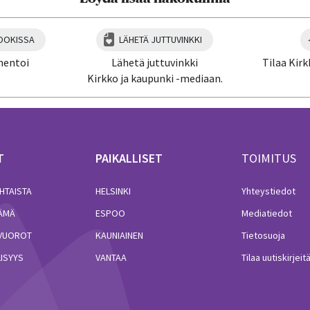
OOKISSA
LÄHETÄ JUTTUVINKKI
mentoi
Lähetä juttuvinkki
Tilaa Kirk
Kirkko ja kaupunki -mediaan.
T
PAIKALLISET
TOIMITUS
HTAISTA
HELSINKI
Yhteystiedot
LÄMÄ
ESPOO
Mediatiedot
VUOROT
KAUNIAINEN
Tietosuoja
ISYYS
VANTAA
Tilaa uutiskirjeit