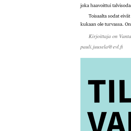
joka haavoittui talvisod
Toisaalta sodat eivät e
kukaan ole turvassa. On s
Kirjoittaja on Vant
pauli.juusela@evl.fi