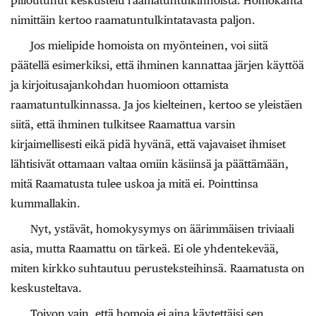
piiloutunut keskustelu raamatuntulkinnoista. Homokanta
nimittäin kertoo raamatuntulkintatavasta paljon.
Jos mielipide homoista on myönteinen, voi siitä
päätellä esimerkiksi, että ihminen kannattaa järjen käyttöä
ja kirjoitusajankohdan huomioon ottamista
raamatuntulkinnassa. Ja jos kielteinen, kertoo se yleistäen
siitä, että ihminen tulkitsee Raamattua varsin
kirjaimellisesti eikä pidä hyvänä, että vajavaiset ihmiset
lähtisivät ottamaan valtaa omiin käsiinsä ja päättämään,
mitä Raamatusta tulee uskoa ja mitä ei. Pointtinsa
kummallakin.
Nyt, ystävät, homokysymys on äärimmäisen triviaali
asia, mutta Raamattu on tärkeä. Ei ole yhdentekevää,
miten kirkko suhtautuu perusteksteihinsä. Raamatusta on
keskusteltava.
Toivon vain, että homoja ei aina käytettäisi sen