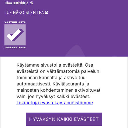
Tilaa uutiskirjeitä
LUE NÄKÖISLEHTEÄ
Käytämme sivustolla evästeitä. Osa
MENOHAKU
evästeistä on välttämättömiä palvelun
toiminnan kannalta ja aktivoituu
automaattisesti. Kävijäseuranta ja
mainosten kohdentaminen aktivoituvat
vain, jos hyväksyt kaikki evästeet.
Lisätietoja evästekäytännöistämme
.
Pääkaupunkiseudun evankelis-
luterilaisten seurakuntien media.
HYVÄKSYN KAIKKI EVÄSTEET
Copyright 2026. Kirkko ja kaupunki. All