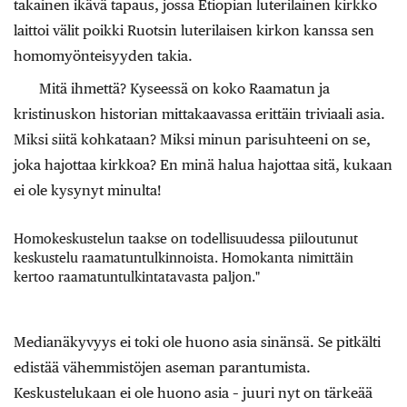
takainen ikävä tapaus, jossa Etiopian luterilainen kirkko
laittoi välit poikki Ruotsin luterilaisen kirkon kanssa sen
homomyönteisyyden takia.
Mitä ihmettä? Kyseessä on koko Raamatun ja
kristinuskon historian mittakaavassa erittäin triviaali asia.
Miksi siitä kohkataan? Miksi minun parisuhteeni on se,
joka hajottaa kirkkoa? En minä halua hajottaa sitä, kukaan
ei ole kysynyt minulta!
Homokeskustelun taakse on todellisuudessa piiloutunut
keskustelu raamatuntulkinnoista. Homokanta nimittäin
kertoo raamatuntulkintatavasta paljon."
Medianäkyvyys ei toki ole huono asia sinänsä. Se pitkälti
edistää vähemmistöjen aseman parantumista.
Keskustelukaan ei ole huono asia – juuri nyt on tärkeää