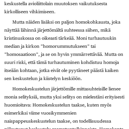
keskustella avioliittolain muutoksen vaikutuksesta
kirkolliseen vihkimiseen.
Mutta näiden lisäksi on paljon homokohkausta, joka
näyttää lähinnä järjettömältä suhteessa siihen, mikä
kristinuskossa on oikeasti tärkeää. Moni turhautuukin
median ja kirkon ”homorummutukseen” tai
”homosaatioon”, ja se on hyvin ymmärrettävää. Mutta on
suuri riski, että tämä turhautuminen kohdistuu homoja
itseään kohtaan, jotka eivät ole pyytäneet päästä kaiken
sen keskustelun ja kiistelyn keskiöön.
Homokeskustelun järjettömille mittasuhteisille lienee
monia selityksiä, mutta yksi selitys on mielestäni erityisesti
huomioitava: Homokeskustelun taakse, kuten myös
esimerkiksi viime vuosikymmenien
naispappeuskeskustelun taakse, on todellisuudessa