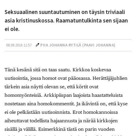
Seksuaalinen suuntautuminen on täysin triviaali
asia kristinuskossa. Raamatuntulkinta sen sijaan
ei ole.
08.08.2016 11:57
PIIA JOHANNA RYTILÄ (
PAAVI JOHANNA
)
Tänä kesänä sitä on taas saatu. Kirkkoa koskevaa
uutisointia, jossa homot ovat pääosassa. Herättäjäjuhlien
tärkein asia näytti olevan se, että körtit ovat
homomyönteisiä. Arkkipiispan laajoista haastatteluista
nostetaan aina homokommentit. Ja ikävintä on, että kyse
ei ole pelkästään uutisoinnista. Erot homokannoissa
aiheuttavat todellista hajaannusta ja närää kirkkojen
sisällä ja välillä. Esimerkkinä tästä on parin vuoden