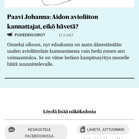
Paavi Johanna: Aidon avioliiton
kannattajat, eikö hävetä?
PUHEENVUOROT
17.2.2017
Onneksi olkoon, nyt eduskunta on saatu äänestämään
uuden avioliittolain kumoamisesta vain hetki ennen sen
voimaantuloa. Se on viime hetken kampitusyritys monelle
häitä suunnittelevalle.
Löydä lisää näkökulmia
KESKUSTELE
LÄHETÄ JUTTUVINKKI
FACEBOOKISSA