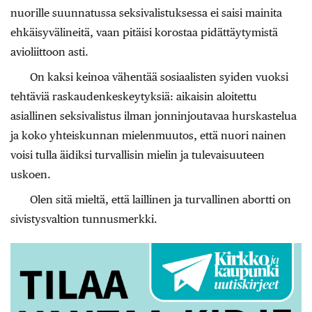
nuorille suunnatussa seksivalistuksessa ei saisi mainita
ehkäisyvälineitä, vaan pitäisi korostaa pidättäytymistä
avioliittoon asti.
On kaksi keinoa vähentää sosiaalisten syiden vuoksi
tehtäviä raskaudenkeskeytyksiä: aikaisin aloitettu
asiallinen seksivalistus ilman jonninjoutavaa hurskastelua
ja koko yhteiskunnan mielenmuutos, että nuori nainen
voisi tulla äidiksi turvallisin mielin ja tulevaisuuteen
uskoen.
Olen sitä mieltä, että laillinen ja turvallinen abortti on
sivistysvaltion tunnusmerkki.