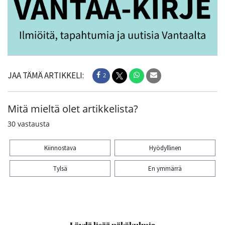
JAA TÄMÄ ARTIKKELI:
2
Mitä mieltä olet artikkelista?
30
vastausta
Kiinnostava
Hyödyllinen
Tylsä
En ymmärrä
Kiitos palautteesta! Jaa artikkeli:
2