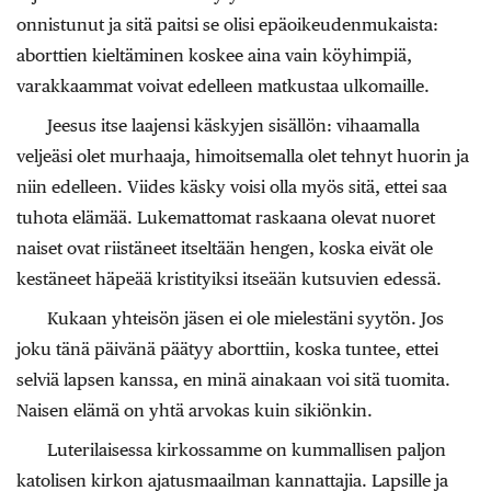
onnistunut ja sitä paitsi se olisi epäoikeudenmukaista:
aborttien kieltäminen koskee aina vain köyhimpiä,
varakkaammat voivat edelleen matkustaa ulkomaille.
Jeesus itse laajensi käskyjen sisällön: vihaamalla
veljeäsi olet murhaaja, himoitsemalla olet tehnyt huorin ja
niin edelleen. Viides käsky voisi olla myös sitä, ettei saa
tuhota elämää. Lukemattomat raskaana olevat nuoret
naiset ovat riistäneet itseltään hengen, koska eivät ole
kestäneet häpeää kristityiksi itseään kutsuvien edessä.
Kukaan yhteisön jäsen ei ole mielestäni syytön. Jos
joku tänä päivänä päätyy aborttiin, koska tuntee, ettei
selviä lapsen kanssa, en minä ainakaan voi sitä tuomita.
Naisen elämä on yhtä arvokas kuin sikiönkin.
Luterilaisessa kirkossamme on kummallisen paljon
katolisen kirkon ajatusmaailman kannattajia. Lapsille ja