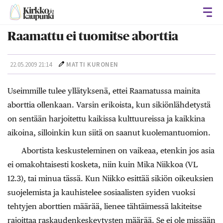
Avaa
Raamattu ei tuomitse aborttia
22.05.2009 21:14
MATTI KURONEN
Useimmille tulee yllätyksenä, ettei Raamatussa mainita
aborttia ollenkaan. Varsin erikoista, kun sikiönlähdetystä
on sentään harjoitettu kaikissa kulttuureissa ja kaikkina
aikoina, silloinkin kun siitä on saanut kuolemantuomion.
Abortista keskusteleminen on vaikeaa, etenkin jos asia
ei omakohtaisesti kosketa, niin kuin Mika Niikkoa (VL
12.3), tai minua tässä. Kun Niikko esittää sikiön oikeuksien
suojelemista ja kauhistelee sosiaalisten syiden vuoksi
tehtyjen aborttien määrää, lienee tähtäimessä lakiteitse
rajoittaa raskaudenkeskeytysten määrää. Se ei ole missään