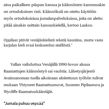
aina paikallisen piispan kanssa ja käännösten kannessakin
on ortodoksinen risti. Käännöksiä on otettu käyttöön
myös ortodoksisissa jumalanpalveluksissa, joita on alettu
pitää ainakin osittain kansankielellä, kertoo Laakso.
Oppilaat pitivät venäjänkielistä tekstiä kauniina, mutta vasta
karjalan kieli avasi keskustelun sisällöstä."
Vallan vaihduttua Venäjällä 1990-luvun alussa
Raamattujen käännöstyö sai vauhtia. Lähetysjärjestö
Avainsanoman tuella aikoinaan aloitettuun työhön tulivat
mukaan Yhtyneet Raamattuseurat, Suomen Pipliaseura ja
Wycliffe Raamatunkääntäjät.
"Jumala puhuu vepsää"