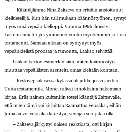
— Kääntäjämme Nina Zaitseva on erittäin ansioitunut
kielitieteilijä. Kun hän tuli mukaan käännöstyöhön, syntyi
myös uusi vepsän kielioppi. Vuonna 1996 ilmestyi
Lastenraamattu ja kymmenen vuotta myöhemmin jo Uusi
testamentti. Samaan aikaan on syntynyt myös
vepsänkielistä proosaa ja runoutta, Laakso selvittää.
Laakso kertoo esimerkin siitä, miten käännöstyö
muuttaa vepsäläisten asenteita omaa kieltään kohtaan.
— Keskivepsäläisessä kylässä oli juhla, jossa jaettiin
Uutta testamenttia. Monet tulivat innokkaina hakemaan
kirjaa. Eräs nainen kuitenkin totesi kääntäjä Zaitsevalle,
että miten tämä voi kirjoittaa Raamattua vepsäksi, eihän
Jumalaa voi vepsäksi lähestyä, venäjää sen pitää olla.
— Zaitseva järkyttyi naisen reaktiosta, otti kirjan