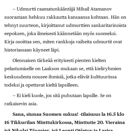
— Udmurtti raamatunkääntäjä Mihail Atamanov
suorastaan hehkuu rakkautta kansaansa kohtaan. Hän on
tehnyt suurteon, kirjoittanut udmurttien sankaritarinoista
eepoksen, joka ilmeisesti käännetään myös suomeksi.
Kirja osoittaa sen, miten rankkoja vaiheita udmurtit ovat
historiassaan käyneet läpi.
Olennaisen tärkeää erityisesti pienten kielten
pelastumiselle on Laakson mukaan se, että kieliryhmien
keskuudesta nousee ihmisiä, jotka elävät kulttuurinsa
todeksi ja opettavat kieltä lapsilleen.
— Ei kieli kuole, jos sitä puhutaan lapsille. Se on
ratkaisevin asia.
Sana, siunaa Suomen sukua! -tilaisuus la 16.5 klo
16 Tikkurilan Minttukirkossa, Minttutie 20. Vieraina
isä Nikolai Tšuzajev, isä Leonti Otšetov ja Larisa