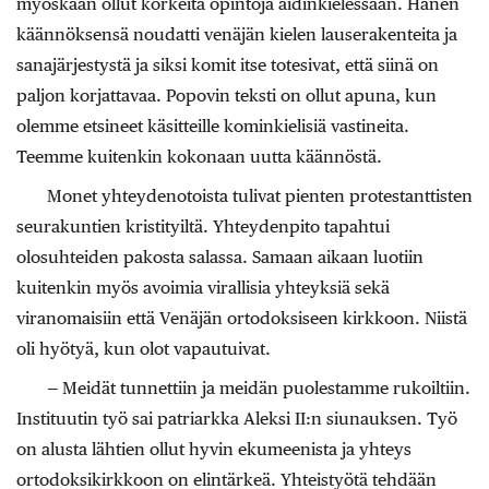
myöskään ollut korkeita opintoja äidinkielessään. Hänen
käännöksensä noudatti venäjän kielen lauserakenteita ja
sanajärjestystä ja siksi komit itse totesivat, että siinä on
paljon korjattavaa. Popovin teksti on ollut apuna, kun
olemme etsineet käsitteille kominkielisiä vastineita.
Teemme kuitenkin kokonaan uutta käännöstä.
Monet yhteydenotoista tulivat pienten protestanttisten
seurakuntien kristityiltä. Yhteydenpito tapahtui
olosuhteiden pakosta salassa. Samaan aikaan luotiin
kuitenkin myös avoimia virallisia yhteyksiä sekä
viranomaisiin että Venäjän ortodoksiseen kirkkoon. Niistä
oli hyötyä, kun olot vapautuivat.
— Meidät tunnettiin ja meidän puolestamme rukoiltiin.
Instituutin työ sai patriarkka Aleksi II:n siunauksen. Työ
on alusta lähtien ollut hyvin ekumeenista ja yhteys
ortodoksikirkkoon on elintärkeä. Yhteistyötä tehdään