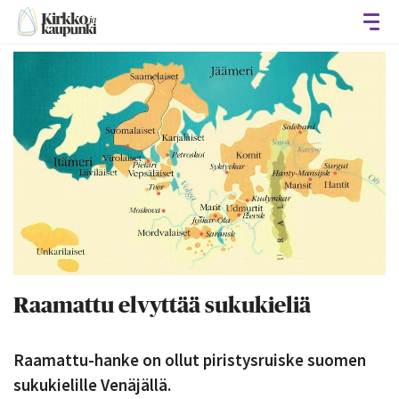
Avaa
Raamattu elvyttää sukukieliä
Raamattu-hanke on ollut piristysruiske suomen
sukukielille Venäjällä.