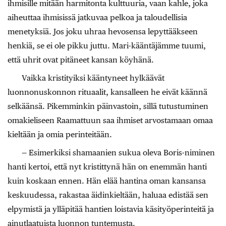
ihmisille mitään harmitonta kulttuuria, vaan kahle, joka
aiheuttaa ihmisissä jatkuvaa pelkoa ja taloudellisia
menetyksiä. Jos joku uhraa hevosensa lepyttääkseen
henkiä, se ei ole pikku juttu. Mari-kääntäjämme tuumi,
että uhrit ovat pitäneet kansan köyhänä.
Vaikka kristityiksi kääntyneet hylkäävät
luonnonuskonnon rituaalit, kansalleen he eivät käännä
selkäänsä. Pikemminkin päinvastoin, sillä tutustuminen
omakieliseen Raamattuun saa ihmiset arvostamaan omaa
kieltään ja omia perinteitään.
— Esimerkiksi shamaanien sukua oleva Boris-niminen
hanti kertoi, että nyt kristittynä hän on enemmän hanti
kuin koskaan ennen. Hän elää hantina oman kansansa
keskuudessa, rakastaa äidinkieltään, haluaa edistää sen
elpymistä ja ylläpitää hantien loistavia käsityöperinteitä ja
ainutlaatuista luonnon tuntemusta.