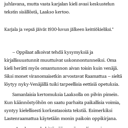
juhlavana, mutta vasta karjalan kieli avasi keskustelun
tekstin sisällöstä, Laakso kertoo.
Karjala ja vepsä jäivät 1930-luvun jälkeen keittiökieliksi."
— Oppilaat alkoivat tehdä kysymyksiä ja
kirjallisuustunnit muuttuivat uskonnontunneiksi. Oma
kieli herätti myös omantunnon aivan toisin kuin venäjä.
Siksi monet viranomaisetkin arvostavat Raamattua — sieltä
löytyy nyky-Venäjällä tuiki tarpeellisia eettisiä opetuksia.
Samanlaisia kertomuksia Laaksolla on pilvin pimein.
Kun käännöstyöhön on saatu parhaita paikallisia voimia,
syntyy kielellisesti korkeatasoista tekstiä. Esimerkiksi
Lastenraamattua käytetään monin paikoin oppikirjana.