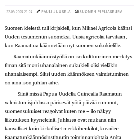
22.05.2009 21:07
PAULI JUUSELA
SUOMEN PIPLIASEURA
Suomen kielestä tuli kirjakieli, kun Mikael Agricola käänsi
Uuden testamentin suomeksi. Uusia agricolia tarvitaan,
kun Raamattua käännetään nyt suomen sukukielille.
Raamatunkäännöstyöllä on iso kulttuurinen merkitys.
Ilman sitä moni uhanalainen sukukieli olisi vieläkin
uhanalaisempi. Siksi uuden käännöksen valmistuminen
on aina ison juhlan aihe.
— Siinä missä Papua-Uudella-Guinealla Raamatun
valmistumisjuhlassa pärisevät yötä päivää rummut,
suomensukuiset reagoivat kuten me — ilo näkyy
liikutuksen kyyneleinä. Juhlassa ovat mukana niin
kansalliset kuin kirkolliset merkkihenkilöt, kuvailee
Raamatunkäännösinstituutin toiminnanjohtaja Anita