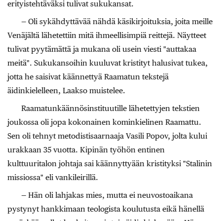
erityistehtäväksi tulivat sukukansat.
— Oli sykähdyttävää nähdä käsikirjoituksia, joita meille
Venäjältä lähetettiin mitä ihmeellisimpiä reittejä. Näytteet
tulivat pyytämättä ja mukana oli usein viesti "auttakaa
meitä". Sukukansoihin kuuluvat kristityt halusivat tukea,
jotta he saisivat käännettyä Raamatun tekstejä
äidinkielelleen, Laakso muistelee.
Raamatunkäännösinstituutille lähetettyjen tekstien
joukossa oli jopa kokonainen kominkielinen Raamattu.
Sen oli tehnyt metodistisaarnaaja Vasili Popov, jolta kului
urakkaan 35 vuotta. Kipinän työhön entinen
kulttuuritalon johtaja sai käännyttyään kristityksi "Stalinin
missiossa" eli vankileirillä.
— Hän oli lahjakas mies, mutta ei neuvostoaikana
pystynyt hankkimaan teologista koulutusta eikä hänellä