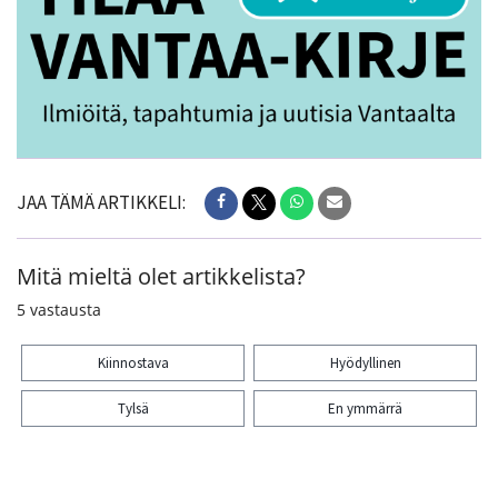
JAA TÄMÄ ARTIKKELI:
Mitä mieltä olet artikkelista?
5
vastausta
Kiinnostava
Hyödyllinen
Tylsä
En ymmärrä
Kiitos palautteesta! Jaa artikkeli: