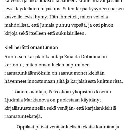
käteensä ja alkoi lukea sitä ääneen. Monet itkivät ja saliin
levisi täydellinen hiljaisuus. Sitten kirjaa kysyneen naisen
kasvoille levisi hymy. Hän ihmetteli, miten voi olla
mahdollista, että Jumala puhuu vepsää, ja otti pinon
kirjoja sekä itselleen että sukulaisilleen.
Kieli herätti omantunnon
Aunuksen karjalan kääntäjä Zinaida Dubinina on
kertonut, miten oman kielen taipuminen
raamatunkäännöksiin on saanut monet kieltään
hävenneet innostumaan siitä ja karjalaisesta kulttuurista.
Toinen kääntäjä, Petroskoin yliopiston dosentti
Ljudmila Markianova on puolestaan käyttänyt
kirjallisuustunneilla sekä venäjän- että karjalankielisiä
raamatuntekstejä.
— Oppilaat pitivät venäjänkielistä tekstiä kauniina ja