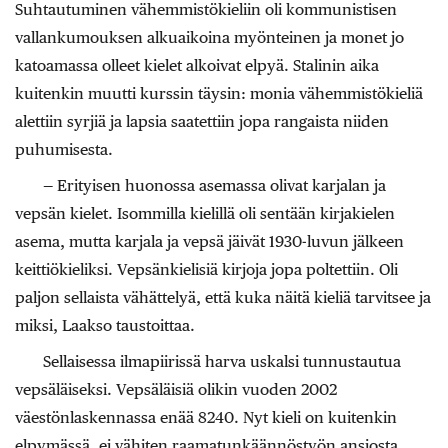
Suhtautuminen vähemmistökieliin oli kommunistisen
vallankumouksen alkuaikoina myönteinen ja monet jo
katoamassa olleet kielet alkoivat elpyä. Stalinin aika
kuitenkin muutti kurssin täysin: monia vähemmistökieliä
alettiin syrjiä ja lapsia saatettiin jopa rangaista niiden
puhumisesta.
— Erityisen huonossa asemassa olivat karjalan ja
vepsän kielet. Isommilla kielillä oli sentään kirjakielen
asema, mutta karjala ja vepsä jäivät 1930-luvun jälkeen
keittiökieliksi. Vepsänkielisiä kirjoja jopa poltettiin. Oli
paljon sellaista vähättelyä, että kuka näitä kieliä tarvitsee ja
miksi, Laakso taustoittaa.
Sellaisessa ilmapiirissä harva uskalsi tunnustautua
vepsäläiseksi. Vepsäläisiä olikin vuoden 2002
väestönlaskennassa enää 8240. Nyt kieli on kuitenkin
elpymässä, ei vähiten raamatunkäännöstyön ansiosta.