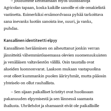
— Joudumme kehittämään myös uudissanoja
Agricolan tapaan, koska kaikille sanoille ei ole omakielistä
vastinetta. Esimerkiksi ersämordvassa pyhää tarkoittava
sana inevanks luotiin sanoista ine, suuri, ja vanks,
puhdas.
Kansallinen identiteetti elpyy
Kansallinen herääminen on aiheuttanut jonkin verran
jännitteitä vähemmistöasemassa olevien suomensukuisten
ja venäläisen valtaväestön välillä. Osin taustalla ovat
alueiden luonnonvarat. Laakson mukaan vastapuolina
ovat olleet kummankin puolen ääriryhmät, mutta pääosin
yhteiselo on ollut rauhallista.
— Sen sijaan paikalliset kristityt ovat huolissaan
pakanuuden elpymisestä ja sen lännessä saamasta
ihailusta. Uhrilehdot ja shamaanit eivät ole paikallisille