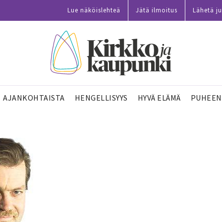
Lue näköislehteä
Jätä ilmoitus
Lähetä ju
AJANKOHTAISTA
HENGELLISYYS
HYVÄ ELÄMÄ
PUHEEN