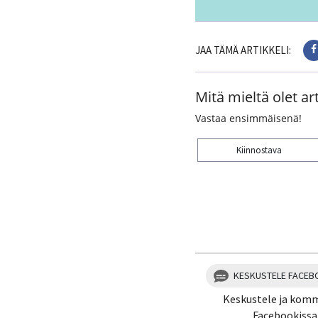
JAA TÄMÄ ARTIKKELI:
Mitä mieltä olet art
Vastaa ensimmäisenä!
Kiinnostava
Kiitos palautteesta! J
KESKUSTELE FACEB
Keskustele ja kom
Facebookissa