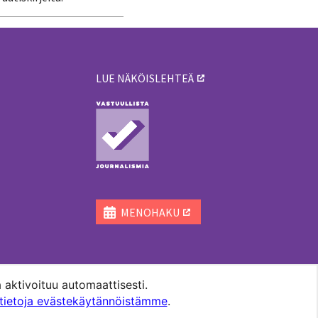
LUE NÄKÖISLEHTEÄ
ä
MENOHAKU
 aktivoituu automaattisesti.
ätietoja evästekäytännöistämme
.