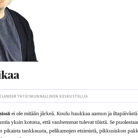
ikaa
ELANDER YHTEISKUNNALLINEN KESKUSTELIJA
issä
ei ole mitään järkeä. Koulu haukkaa aamun ja iltapäiväst
untia yksin kotona, että vanhemmat tulevat töistä. Se puolesta
an pikaista tankkausta, pelikamojen etsimistä, pikkusiskon pak