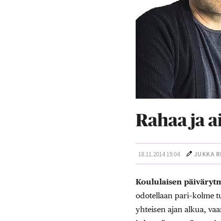
Rahaa ja a
18.11.2014 19:04
JUKKA R
Koululaisen päivärytm
odotellaan pari–kolme t
yhteisen ajan alkua, va