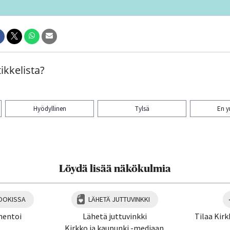
ikkelista?
Hyödyllinen
Tylsä
En 
aa artikkeli:
Löydä lisää näkökulmia
OOKISSA
LÄHETÄ JUTTUVINKKI
mentoi
Lähetä juttuvinkki
Tilaa Kirk
Kirkko ja kaupunki -mediaan.