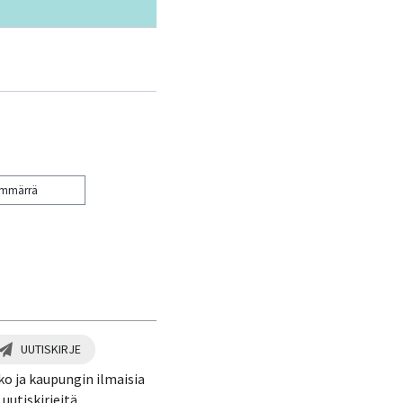
ymmärrä
UUTISKIRJE
ko ja kaupungin ilmaisia
uutiskirjeitä.