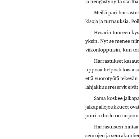
ja hengästynyttä startti
Meillä pari harrastu
kisoja ja turnauksia. Poik
Hesarin tuoreen kyse
yksin. Nyt se menee niin
viikonloppuisin, kun to
Harrastukset kasaut
uppoaa helposti toista s
että vuorotyötä tekevän
lahjakkuusreservit eivät
Sama koskee jalkapal
jalkapallojoukkueet ovat
juuri urheilu on tarjonn
Harrastusten hintaa p
seurojen ja seurakuntien 