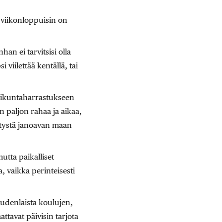
i viikonloppuisin on
n ei tarvitsisi olla
viilettää kentällä, tai
iikuntaharrastukseen
n paljon rahaa ja aikaa,
stystä janoavan maan
tta paikalliset
 vaikka perinteisesti
 uudenlaista koulujen,
attavat päivisin tarjota