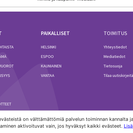
T
PAIKALLISET
TOIMITUS
HTAISTA
HELSINKI
Yhteystiedot
LÄMÄ
ESPOO
Mediatiedot
VUOROT
KAUNIAINEN
Tietosuoja
ISYYS
VANTAA
Tilaa uutiskirjeit
ÖTTEET
västeistä on välttämättömiä palvelun toiminnan kannalta ja
minen aktivoituvat vain, jos hyväksyt kaikki evästeet.
Lis