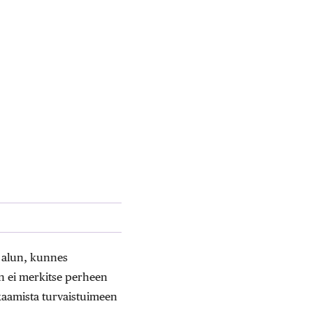
ä alun, kunnes
an ei merkitse perheen
kaamista turvaistuimeen