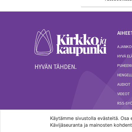
AIHEE
AJANKO
HYVÄ E
HYVÄN TÄHDEN.
PUHEEN
HENGELL
AUDIOT
VIDEOT
RSS-SY
Käytämme sivustolla evästeitä. Osa e
Kävijäseuranta ja mainosten kohdenta