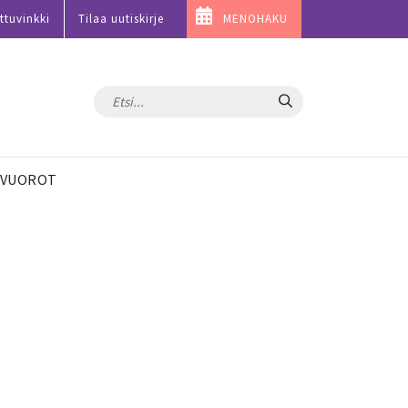
ttuvinkki
Tilaa uutiskirje
MENOHAKU
Hae
VUOROT