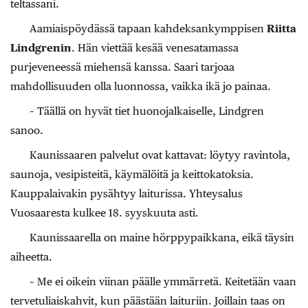
teltassani.
Aamiaispöydässä tapaan kahdeksankymppisen
Riitta
Lindgrenin
. Hän viettää kesää venesatamassa
purjeveneessä miehensä kanssa. Saari tarjoaa
mahdollisuuden olla luonnossa, vaikka ikä jo painaa.
– Täällä on hyvät tiet huonojalkaiselle, Lindgren
sanoo.
Kaunissaaren palvelut ovat kattavat: löytyy ravintola,
saunoja, vesipisteitä, käymälöitä ja keittokatoksia.
Kauppalaivakin pysähtyy laiturissa. Yhteysalus
Vuosaaresta kulkee 18. syyskuuta asti.
Kaunissaarella on maine hörppypaikkana, eikä täysin
aiheetta.
– Me ei oikein viinan päälle ymmärretä. Keitetään vaan
tervetuliaiskahvit, kun päästään laituriin. Joillain taas on