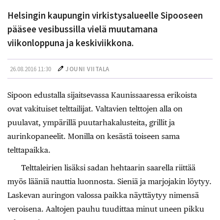
Helsingin kaupungin virkistysalueelle Sipooseen
pääsee vesibussilla vielä muutamana
viikonloppuna ja keskiviikkona.
26.08.2016 11:30
JOUNI VIITALA
Sipoon edustalla sijaitsevassa Kaunissaaressa erikoista
ovat vakituiset telttailijat. Valtavien telttojen alla on
puulavat, ympärillä puutarhakalusteita, grillit ja
aurinkopaneelit. Monilla on kesästä toiseen sama
telttapaikka.
Telttaleirien lisäksi sadan hehtaarin saarella riittää
myös lääniä nauttia luonnosta. Sieniä ja marjojakin löytyy.
Laskevan auringon valossa paikka näyttäytyy nimensä
veroisena. Aaltojen pauhu tuudittaa minut uneen pikku