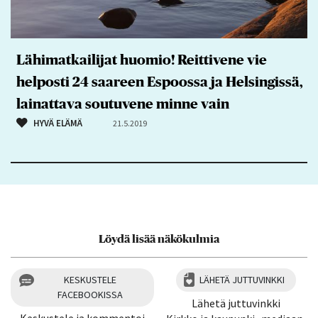
Lähimatkailijat huomio! Reittivene vie
helposti 24 saareen Espoossa ja Helsingissä,
lainattava soutuvene minne vain
HYVÄ ELÄMÄ
21.5.2019
Löydä lisää näkökulmia
KESKUSTELE
LÄHETÄ JUTTUVINKKI
FACEBOOKISSA
Lähetä juttuvinkki
Keskustele ja kommentoi