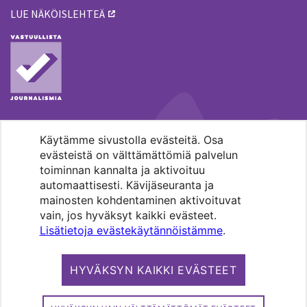
LUE NÄKÖISLEHTEÄ
Käytämme sivustolla evästeitä. Osa
MENOHAKU
evästeistä on välttämättömiä palvelun
toiminnan kannalta ja aktivoituu
automaattisesti. Kävijäseuranta ja
mainosten kohdentaminen aktivoituvat
vain, jos hyväksyt kaikki evästeet.
Lisätietoja evästekäytännöistämme
.
Pääkaupunkiseudun evankelis-
luterilaisten seurakuntien media.
HYVÄKSYN KAIKKI EVÄSTEET
Copyright 2026. Kirkko ja kaupunki. All
rights reserved.