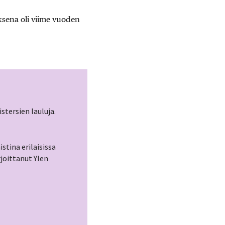
uksena oli viime vuoden
istersien lauluja.
istina erilaisissa
joittanut Ylen