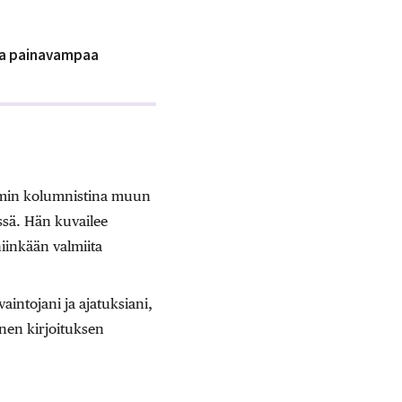
lla painavampaa
emmin kolumnistina muun
sä. Hän kuvailee
niinkään valmiita
aintojani ja ajatuksiani,
nnen kirjoituksen