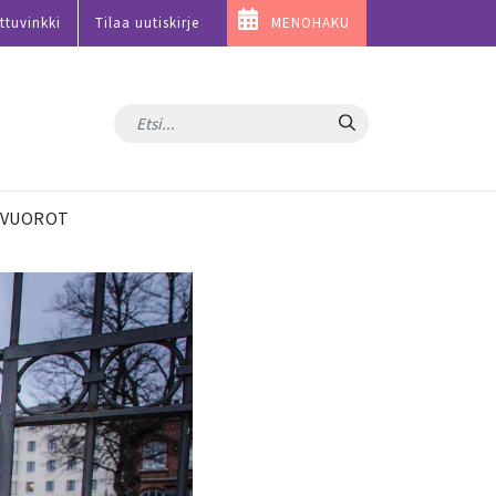
ttuvinkki
Tilaa uutiskirje
MENOHAKU
Hae
VUOROT