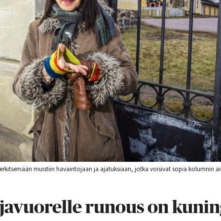
rkitsemään muistiin havaintojaan ja ajatuksiaan, jotka voisivat sopia kolumnin ai
javuorelle runous on kunin