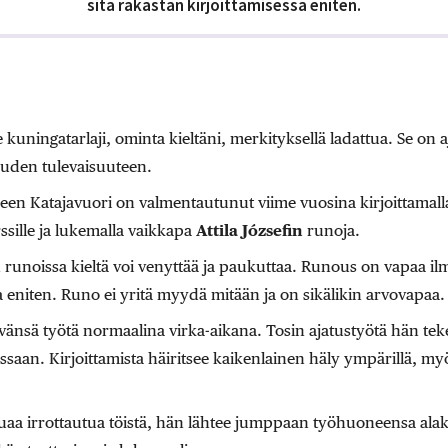
sitä rakastan kirjoittamisessa eniten.
kuningatarlaji, ominta kieltäni, merkityksellä ladattua. Se on a
uden tulevaisuuteen.
een Katajavuori on valmentautunut viime vuosina kirjoittamall
rssille ja lukemalla vaikkapa
Attila Józsefin
runoja.
runoissa kieltä voi venyttää ja paukuttaa. Runous on vapaa ilma
a eniten. Runo ei yritä myydä mitään ja on sikälikin arvovapaa.
kevänsä työtä normaalina virka-aikana. Tosin ajatustyötä hän te
essaan. Kirjoittamista häiritsee kaikenlainen häly ympärillä, m
uaa irrottautua töistä, hän lähtee jumppaan työhuoneensa alak