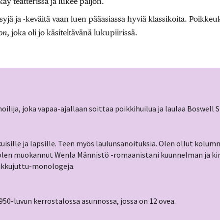
äy teatterissa ja lukee paljon.
syjä ja -keväitä vaan luen pääasiassa hyviä klassikoita. Poikke
on
, joka oli jo käsiteltävänä lukupiirissä.
unoilija, joka vapaa-ajallaan soittaa poikkihuilua ja laulaa Boswell S
ikuisille ja lapsille. Teen myös laulunsanoituksia. Olen ollut kolumn
i olen muokannut Wenla Männistö -romaanistani kuunnelman ja kir
Pikkujuttu-monologeja.
950-luvun kerrostalossa asunnossa, jossa on 12 ovea.