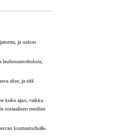
jatonta, ja uskon
a laulunsanoituksia,
va alue, ja sitä
kee koko ajan, vaikka
yös sosiaalisen median
erran kuntostudiolle.