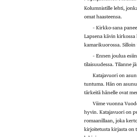
Kolumnistille lehti, jon
omat haasteensa.
– Kirkko-sana panee m
Lapsena kävin kirkossa l
kamarikuorossa. Silloin
– Ennen joulua esii
tilaisuudessa. Tilanne j
Katajavuori on asun
tuntuma. Hän on asunut v
tärkeitä hänelle ovat me
Viime vuonna Vuoden 
hyvin. Katajavuori on pu
romaanillaan, joka kert
kirjoitetusta kirjasta 