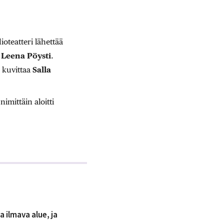
oteatteri lähettää
ä
Leena Pöysti
.
a kuvittaa
Salla
imittäin aloitti
 ilmava alue, ja