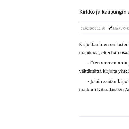
Kirkko ja kaupungin u
03.02.2016 15:30
MARJO 
Kirjoittaminen on lasten
maailmaa, ettei hän osa
– Olen ammentanut yl
välttämättä kirjoita yht
– Jotain saatan kirj
matkani Latinalaiseen Am