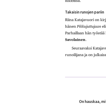
lukioissa.
Takaisin runojen pariin
Riina Katajavuori on kir
hänen
Pikkujuttujaan
eli
Parhaillaan hän työstää 
Savolainen
.
Seuraavaksi Katajavu
runoilijana ja on julkai
On hauskaa, mit