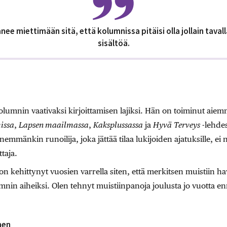
nee miettimään sitä, että kolumnissa pitäisi olla jollain tava
sisältöä.
olumnin vaativaksi kirjoittamisen lajiksi. Hän on toiminut ai
issa
,
Lapsen maailmassa
,
Kaksplussassa
ja
Hyvä
Terveys
-lehdes
mmänkin runoilija, joka jättää tilaa lukijoiden ajatuksille, ei 
ttaja.
on kehittynyt vuosien varrella siten, että merkitsen muistiin hav
umnin aiheiksi. Olen tehnyt muistiinpanoja joulusta jo vuotta e
nen