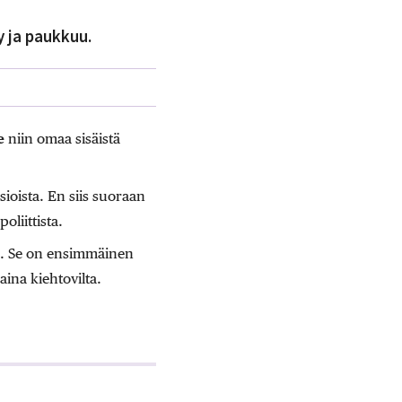
y ja paukkuu.
e
niin omaa sisäistä
ioista. En siis suoraan
liittista.
ssa. Se on ensimmäinen
aina kiehtovilta.