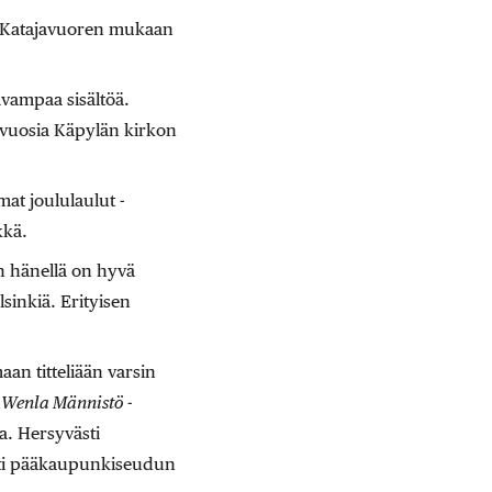
ina Katajavuoren mukaan
navampaa sisältöä.
n vuosia Käpylän kirkon
at joululaulut -
kkä.
n hänellä on hyvä
sinkiä. Erityisen
aan titteliään varsin
a
Wenla Männistö
-
a. Hersyvästi
asti pääkaupunkiseudun