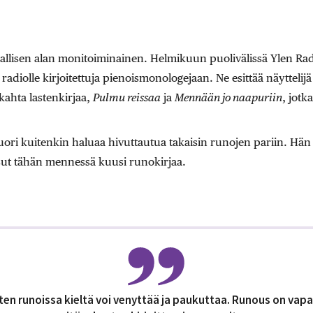
jallisen alan monitoiminainen. Helmikuun puolivälissä Ylen Radi
 radiolle kirjoitettuja pienoismonologejaan. Ne esittää näyttelij
kahta lastenkirjaa,
Pulmu reissaa
ja
Mennään jo naapuriin
, jotk
ori kuitenkin haluaa hivuttautua takaisin runojen pariin. Hän n
ssut tähän mennessä kuusi runokirjaa.
en runoissa kieltä voi venyttää ja paukuttaa. Runous on vapaa