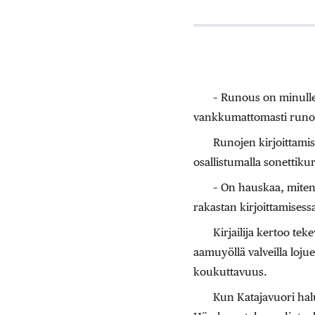
– Runous on minulle 
vankkumattomasti runo
Runojen kirjoittamis
osallistumalla sonettiku
– On hauskaa, miten 
rakastan kirjoittamisess
Kirjailija kertoo te
aamuyöllä valveilla loju
koukuttavuus.
Kun Katajavuori hal