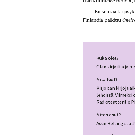
Hän kuuntelee radiota, k
– En seuraa kirjasyk
Finlandia-palkittu
Oneir
Kuka olet?
Olen kirjailija ja r
Mitä teet?
Kirjoitan kirjoja a
lehdissä. Viimeks
Radioteatterille 
Miten asut?
Asun Helsingissä 1