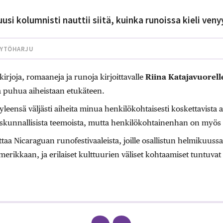
usi kolumnisti nauttii siitä, kuinka runoissa kieli veny
KYTÖHARJU
kirjoja, romaaneja ja runoja kirjoittavalle
Riina Katajavuorell
a puhua aiheistaan etukäteen.
eensä väljästi aiheita minua henkilökohtaisesti koskettavista as
eiskunnallisista teemoista, mutta henkilökohtainenhan on myös po
oittaa Nicaraguan runofestivaaleista, joille osallistun helmikuu
erikkaan, ja erilaiset kulttuurien väliset kohtaamiset tuntuvat 