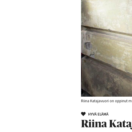
Riina Katajavuori on oppinut me
HYVÄ ELÄMÄ
Riina Kata