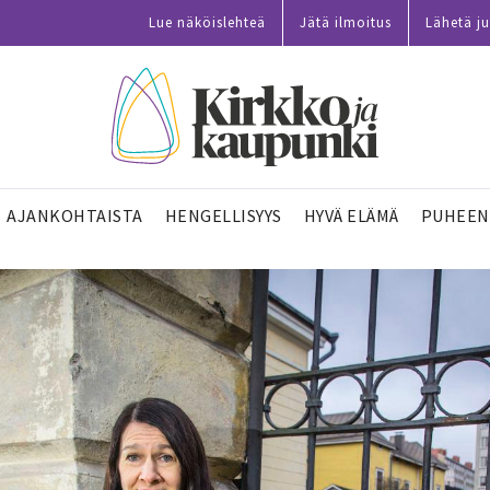
Lue näköislehteä
Jätä ilmoitus
Lähetä ju
AJANKOHTAISTA
HENGELLISYYS
HYVÄ ELÄMÄ
PUHEEN