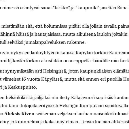
ka nimessä esiintyvät sanat "kirkko" ja "kaupunki", asettaa Ri
iettimään sitä, että kolumnissa pitäisi olla jollain tavalla pai
ähinnä häissä ja hautajaisissa, mutta aikuisena lauloin joitaki
 tuli selväksi jumalanpalveluksen rakenne.
nnyin nykyisen lauluyhtyeeni kanssa Käpylän kirkon Kauneimm
ännitti, koska kirkon akustiikka on a cappella -bändille niin her
ut syntymästään asti Helsingissä, joten kaupunkilaisen elämää
iimeiset 16 vuotta Käpylässä, mutta sitä ennen eri puolilla Hel
ri ja Keskuspuisto.
helsinkiläiskirjailijaksi nimitetty Katajavuori sopii siis kantam
huttanut lukijoita erityisesti Helsingin Kumpulaan sijoittuvall
oo
Aleksis Kiven
seitsemän veljeksen tarinan naisnäkökulmast
on tehty jo kuunnelma ja kaksi näytelmää. Teosta luetaan ahker