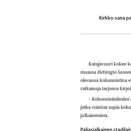
Kirkko-sana pa
Katajavuori kokee k
muassa
Helsingin Sanom
olevansa kolumnistina ene
ratkaisuja tarjoava kirjoi
– Kolumnistisilmäni 
jotka voisivat sopia kol
julkaisemista.
Paljasjalkainen stadilai