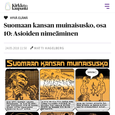
Avaa
HYVÄ ELÄMÄ
Suomaan kansan muinaisusko, osa
10: Asioiden nimeäminen
24.05.2018 11:50
MATTI HAGELBERG