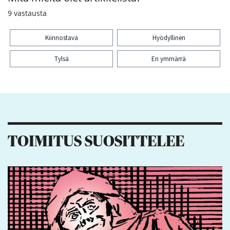
9
vastausta
Kiinnostava
Hyödyllinen
Tylsä
En ymmärrä
Kiitos palautteesta! Jaa artikkeli:
1
TOIMITUS SUOSITTELEE