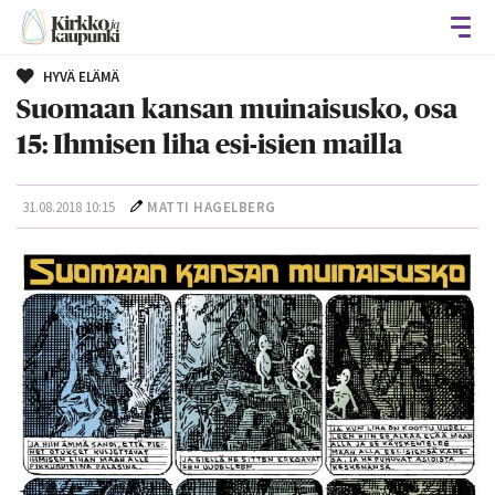
Avaa
HYVÄ ELÄMÄ
Suomaan kansan muinaisusko, osa
15: Ihmisen liha esi-isien mailla
31.08.2018 10:15
MATTI HAGELBERG