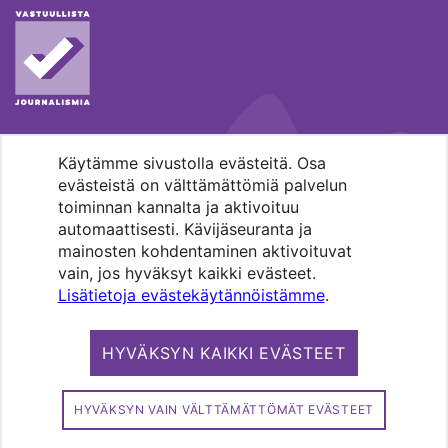
Käytämme sivustolla evästeitä. Osa
MENOHAKU
evästeistä on välttämättömiä palvelun
toiminnan kannalta ja aktivoituu
automaattisesti. Kävijäseuranta ja
mainosten kohdentaminen aktivoituvat
vain, jos hyväksyt kaikki evästeet.
Lisätietoja evästekäytännöistämme
.
Pääkaupunkiseudun evankelis-
luterilaisten seurakuntien media.
HYVÄKSYN KAIKKI EVÄSTEET
Copyright 2026. Kirkko ja kaupunki. All
rights reserved.
HYVÄKSYN VAIN VÄLTTÄMÄTTÖMÄT EVÄSTEET