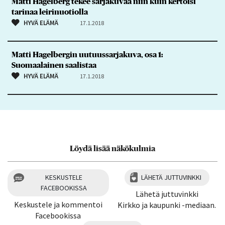
Matti Hagelberg tekee sarjakuvaa niin kuin kertoisi
tarinaa leirinuotiolla
HYVÄ ELÄMÄ
17.1.2018
Matti Hagelbergin uutuussarjakuva, osa 1:
Suomaalainen saalistaa
HYVÄ ELÄMÄ
17.1.2018
Löydä lisää näkökulmia
KESKUSTELE
LÄHETÄ JUTTUVINKKI
FACEBOOKISSA
Lähetä juttuvinkki
Keskustele ja kommentoi
Kirkko ja kaupunki -mediaan.
Facebookissa