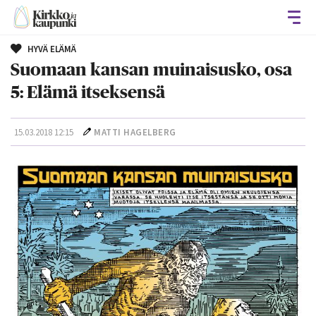
Avaa
HYVÄ ELÄMÄ
Suomaan kansan muinaisusko, osa
5: Elämä itseksensä
15.03.2018 12:15
MATTI HAGELBERG