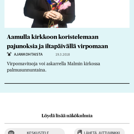
Aamulla kirkkoon koristelemaan
pajunoksia ja iltapäivällä virpomaan
AJANKOHTAISTA
19.3.2018
Virpomavitsoja voi askarrella Malmin kirkossa
palmusunnuntaina.
Löydä lisää näkökulmia
KESKUSTELE
LÄHETÄ JUTTUVINKKI