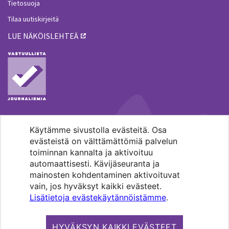
Tietosuoja
Tilaa uutiskirjeitä
LUE NÄKÖISLEHTEÄ
Käytämme sivustolla evästeitä. Osa
MENOHAKU
evästeistä on välttämättömiä palvelun
toiminnan kannalta ja aktivoituu
automaattisesti. Kävijäseuranta ja
mainosten kohdentaminen aktivoituvat
vain, jos hyväksyt kaikki evästeet.
Lisätietoja evästekäytännöistämme
.
Pääkaupunkiseudun evankelis-
luterilaisten seurakuntien media.
HYVÄKSYN KAIKKI EVÄSTEET