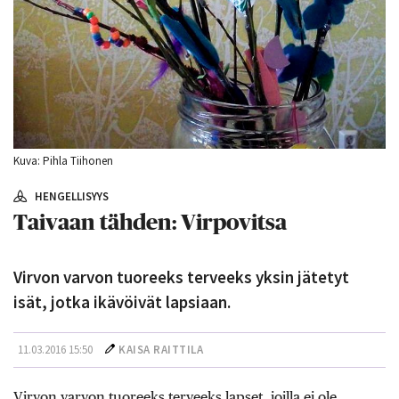
Kuva: Pihla Tiihonen
HENGELLISYYS
Taivaan tähden: Virpovitsa
Virvon varvon tuoreeks terveeks yksin jätetyt
isät, jotka ikävöivät lapsiaan.
11.03.2016 15:50
KAISA RAITTILA
Virvon varvon tuoreeks terveeks lapset, joilla ei ole