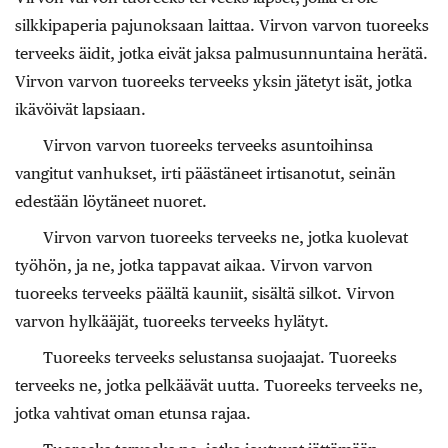
silkkipaperia pajunoksaan laittaa. Virvon varvon tuoreeks
terveeks äidit, jotka eivät jaksa palmusunnuntaina herätä.
Virvon varvon tuoreeks terveeks yksin jätetyt isät, jotka
ikävöivät lapsiaan.
Virvon varvon tuoreeks terveeks asuntoihinsa
vangitut vanhukset, irti päästäneet irtisanotut, seinän
edestään löytäneet nuoret.
Virvon varvon tuoreeks terveeks ne, jotka kuolevat
työhön, ja ne, jotka tappavat aikaa. Virvon varvon
tuoreeks terveeks päältä kauniit, sisältä silkot. Virvon
varvon hylkääjät, tuoreeks terveeks hylätyt.
Tuoreeks terveeks selustansa suojaajat. Tuoreeks
terveeks ne, jotka pelkäävät uutta. Tuoreeks terveeks ne,
jotka vahtivat oman etunsa rajaa.