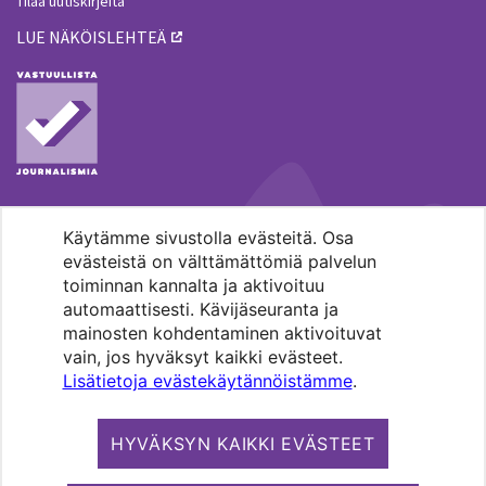
Tilaa uutiskirjeitä
LUE NÄKÖISLEHTEÄ
Käytämme sivustolla evästeitä. Osa
MENOHAKU
evästeistä on välttämättömiä palvelun
toiminnan kannalta ja aktivoituu
automaattisesti. Kävijäseuranta ja
mainosten kohdentaminen aktivoituvat
vain, jos hyväksyt kaikki evästeet.
Lisätietoja evästekäytännöistämme
.
Pääkaupunkiseudun evankelis-
luterilaisten seurakuntien media.
HYVÄKSYN KAIKKI EVÄSTEET
Copyright 2026. Kirkko ja kaupunki. All