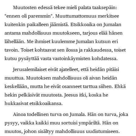
Muutosten edessä tekee mieli palata taaksepäin:
"ennen oli paremmin". Muuttumattomuus merkitsee
kuitenkin paikalleen jäämistä. Etsikkoaika on Jumalan
antama mahdollisuus muutokseen, tarjous elää hänen
lähellään. Me ihmiset kuulemme Jumalan kutsun eri
tavoin. Toiset kohtaavat sen ilossa ja rakkaudessa, toiset
kutsu pysäyttää vasta vastoinkäymisten kohdatessa.
Jerusalemilaiset eivät ajatelleet, että heidän pitäisi
muuttua. Muutoksen mahdollisuus oli aivan heidän
keskellään, mutta he eivät osanneet tarttua siihen. Ehkä
hekin pelkäsivät muutosta. Jeesus itki, koska he
hukkasivat etsikkoaikansa.
Ainoa todellinen turva on Jumala. Hän on turva, joka
pysyy, vaikka kaikki muu sortuisi ympäriltä. Hän on
muutos, johon sisältyy mahdollisuus uudistumiseen.