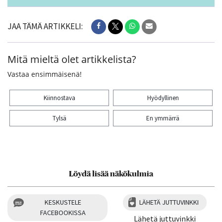
JAA TÄMÄ ARTIKKELI:
Mitä mieltä olet artikkelista?
Vastaa ensimmäisenä!
Kiinnostava
Hyödyllinen
Tylsä
En ymmärrä
Kiitos palautteesta! Jaa artikkeli:
Löydä lisää näkökulmia
KESKUSTELE
LÄHETÄ JUTTUVINKKI
FACEBOOKISSA
Lähetä juttuvinkki