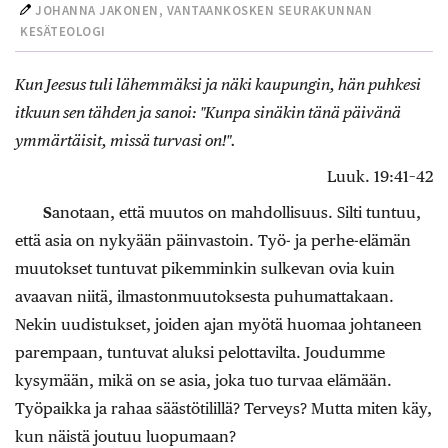
JOHANNA JAKONEN, VANTAANKOSKEN SEURAKUNNAN
KESÄTEOLOGI
Kun Jeesus tuli lähemmäksi ja näki kaupungin, hän puhkesi
itkuun sen tähden ja sanoi: "Kunpa sinäkin tänä päivänä
ymmärtäisit, missä turvasi on!".
Luuk. 19:41–42
S
anotaan, että muutos on mahdollisuus. Silti tuntuu,
että asia on nykyään päinvastoin. Työ- ja perhe-elämän
muutokset tuntuvat pikemminkin sulkevan ovia kuin
avaavan niitä, ilmastonmuutoksesta puhumattakaan.
Nekin uudistukset, joiden ajan myötä huomaa johtaneen
parempaan, tuntuvat aluksi pelottavilta. Joudumme
kysymään, mikä on se asia, joka tuo turvaa elämään.
Työpaikka ja rahaa säästötilillä? Terveys? Mutta miten käy,
kun näistä joutuu luopumaan?