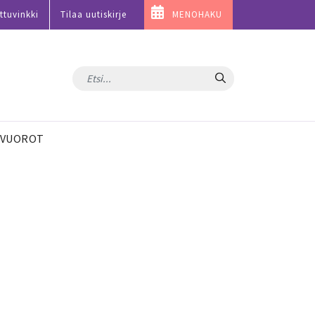
ttuvinkki
Tilaa uutiskirje
MENOHAKU
Hae
VUOROT