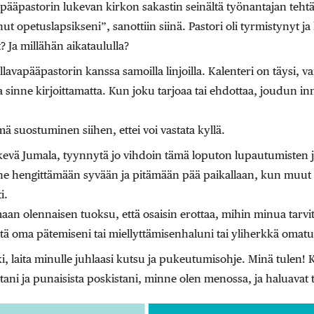
vapääpastorin lukevan kirkon sakastin seinältä työnantajan teh
t opetuslapsikseni”, sanottiin siinä. Pastori oli tyrmistynyt ja 
? Ja millähän aikataululla?
lavapääpastorin kanssa samoilla linjoilla. Kalenteri on täysi, vai
a sinne kirjoittamatta. Kun joku tarjoaa tai ehdottaa, joudun in
ä suostuminen siihen, ettei voi vastata kyllä.
kevä Jumala, tyynnytä jo vihdoin tämä loputon lupautumisten j
ane hengittämään syvään ja pitämään pää paikallaan, kun muut
i.
aan olennaisen tuoksu, että osaisin erottaa, mihin minua tarvit
mitä oma pätemiseni tai miellyttämisenhaluni tai yliherkkä omatu
, laita minulle juhlaasi kutsu ja pukeutumisohje. Minä tulen! 
stani ja punaisista poskistani, minne olen menossa, ja haluavat