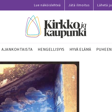
Lue näköislehteä
Jätä ilmoitus
Lähetä ju
AJANKOHTAISTA
HENGELLISYYS
HYVÄ ELÄMÄ
PUHEEN