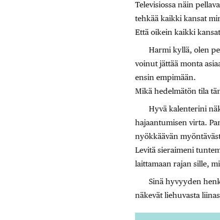
Televisiossa näin pella
tehkää kaikki kansat minu
Että oikein kaikki kansat
Harmi kyllä, olen pel
voinut jättää monta asia
ensin empimään.
Mikä hedelmätön tila täm
Hyvä kalenterini nä
hajaantumisen virta. P
nyökkäävän myöntäväst
Levitä sieraimeni tuntem
laittamaan rajan sille, 
Sinä hyvyyden henki
näkevät liehuvasta liina