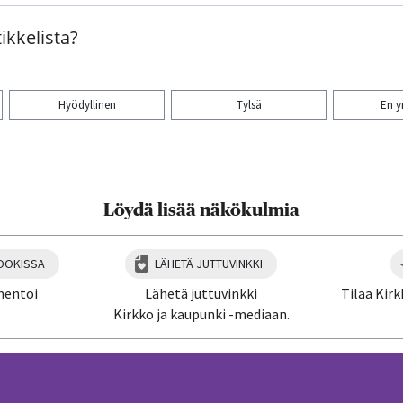
ikkelista?
Hyödyllinen
Tylsä
En 
aa artikkeli:
Löydä lisää näkökulmia
OOKISSA
LÄHETÄ JUTTUVINKKI
mentoi
Lähetä juttuvinkki
Tilaa Kirk
Kirkko ja kaupunki -mediaan.