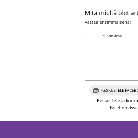
Mitä mieltä olet art
Vastaa ensimmäisenä!
Kiinnostava
Kiitos palautteesta! J
KESKUSTELE FACEB
Keskustele ja kom
Facebookissa