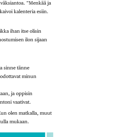
täväksiantoa. ”Menkää ja
kaivoi kalenteria esiin.
kka ihan itse olisin
nostumisen ilon sijaan
a sinne tänne
 odottavat minun
aan, ja oppisin
ntoni vaativat.
Kun olen matkalla, muut
 tulla mukaan.