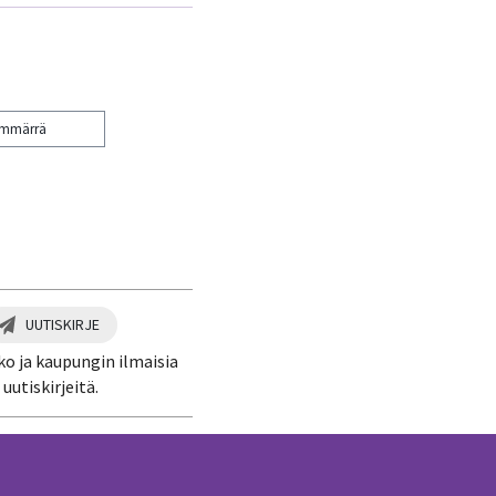
ymmärrä
UUTISKIRJE
ko ja kaupungin ilmaisia
uutiskirjeitä.