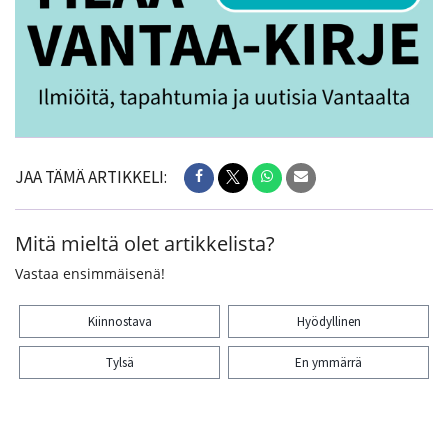
JAA TÄMÄ ARTIKKELI:
Mitä mieltä olet artikkelista?
Vastaa ensimmäisenä!
Kiinnostava
Hyödyllinen
Tylsä
En ymmärrä
Kiitos palautteesta! Jaa artikkeli: