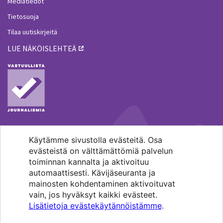
Mediatiedot
Tietosuoja
Tilaa uutiskirjeitä
LUE NÄKÖISLEHTEÄ
Käytämme sivustolla evästeitä. Osa
MENOHAKU
evästeistä on välttämättömiä palvelun
toiminnan kannalta ja aktivoituu
automaattisesti. Kävijäseuranta ja
mainosten kohdentaminen aktivoituvat
vain, jos hyväksyt kaikki evästeet.
Lisätietoja evästekäytännöistämme
.
Pääkaupunkiseudun evankelis-
luterilaisten seurakuntien media.