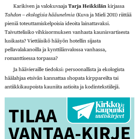
Karikiven ja valokuvaaja
Tarja Heikkilän
kirjassa
Tahdon — ekologisia hääunelmia
(Kuva ja Mieli 2011) riittää
pieniä toteuttamiskelpoisia ideoita lainattavaksi.
Taivuttelisiko vihkisormuksen vanhasta kaunisvartisesta
lusikasta? Viettäisikö hääyön hotellin sijasta
pellavalakanoilla ja kynttilänvalossa vanhassa,
romanttisessa torpassa?
Ja häävieraille tiedoksi: persoonallista ja ekologista
häälahjaa etsivän kannattaa shopata kirppareilta tai
antiikkikaupoista kauniita astioita ja kodintekstiilejä.