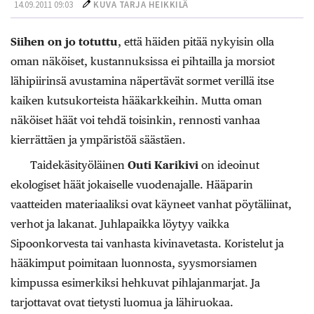
14.09.2011 09:03
KUVA TARJA HEIKKILÄ
Siihen on jo totuttu
, että häiden pitää nykyisin olla
oman näköiset, kustannuksissa ei pihtailla ja morsiot
lähipiirinsä avustamina näpertävät sormet verillä itse
kaiken kutsukorteista hääkarkkeihin. Mutta oman
näköiset häät voi tehdä toisinkin, rennosti vanhaa
kierrättäen ja ympäristöä säästäen.
Taidekäsityöläinen
Outi Karikivi
on ideoinut
ekologiset häät jokaiselle vuodenajalle. Hääparin
vaatteiden materiaaliksi ovat käyneet vanhat pöytäliinat,
verhot ja lakanat. Juhlapaikka löytyy vaikka
Sipoonkorvesta tai vanhasta kivinavetasta. Koristelut ja
hääkimput poimitaan luonnosta, syysmorsiamen
kimpussa esimerkiksi hehkuvat pihlajanmarjat. Ja
tarjottavat ovat tietysti luomua ja lähiruokaa.