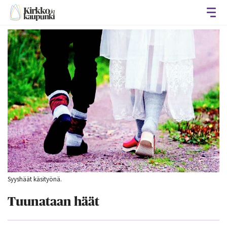
Avaa
Syyshäät käsityönä.
Tuunataan häät