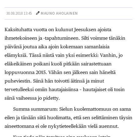
30.08.2018 13:45
MAUNO AHOLAINEN
Kaksituhatta vuotta on kulunut Jeesuksen ajoista
ihmetekoineen ja -tapahtumineen. Silti voimme tänäkin
päivänä joutua aika ajoin kokemaan samanlaisia
elämyksiä. Tässä niistä vain yksi esimerkki: Vanhin, jo
eläkeikäinen poikani kuoli pitkään sairastettuaan
loppuvuonna 2015. Vähän sen jälkeen sain häneltä
puheviestin. Siinä hän toivotti äitinsä ja minut
tervetulleeksi omiin hautajaisiinsa – hautajaiset oli tosin
siinä vaiheessa jo pidetty.
Summa summarum: Sielun kuolemattomuus on sama
eilen ja tänään siitä huolimatta, että sen selittäminen täysin
aineettomana ei ole nykytieteellekään vielä auennut.