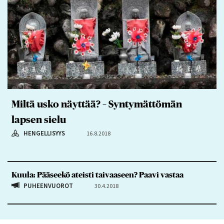
Miltä usko näyttää? – Syntymättömän
lapsen sielu
HENGELLISYYS
16.8.2018
Kuula: Pääseekö ateisti taivaaseen? Paavi vastaa
PUHEENVUOROT
30.4.2018