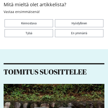
Mitä mieltä olet artikkelista?
Vastaa ensimmäisenä!
Kiinnostava
Hyödyllinen
Tylsä
En ymmärrä
Kiitos palautteesta! Jaa artikkeli:
TOIMITUS SUOSITTELEE