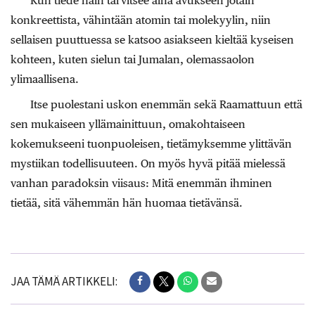
Kun tiede näin tarvitsee aina avukseen jotain
konkreettista, vähintään atomin tai molekyylin, niin
sellaisen puuttuessa se katsoo asiakseen kieltää kyseisen
kohteen, kuten sielun tai Jumalan, olemassaolon
ylimaallisena.
Itse puolestani uskon enemmän sekä Raamattuun että
sen mukaiseen yllämainittuun, omakohtaiseen
kokemukseeni tuonpuoleisen, tietämyksemme ylittävän
mystiikan todellisuuteen. On myös hyvä pitää mielessä
vanhan paradoksin viisaus: Mitä enemmän ihminen
tietää, sitä vähemmän hän huomaa tietävänsä.
JAA TÄMÄ ARTIKKELI: