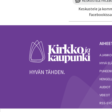
KESKUSTELE FACEB
Keskustele ja kom
Facebookissa
AIHEE
AJANKO
HYVÄ E
HYVÄN TÄHDEN.
PUHEEN
HENGELL
AUDIOT
VIDEOT
RSS-SY