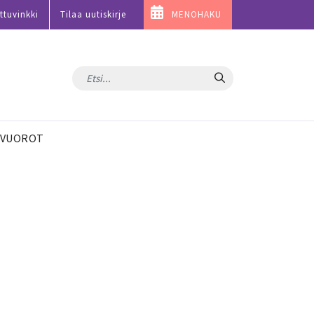
ttuvinkki
Tilaa uutiskirje
MENOHAKU
Hae
VUOROT