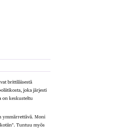
at brittiläisestä
liitikosta, joka järjesti
a on keskusteltu
, on ymmärrettävä. Moni
 kotiin". Tuntuu myös