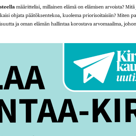
steella
määrittelisi, millainen elämä on elämisen arvoista? Mit
alkaisi ohjata päätöksentekoa, kuolema priorisoitaisiin? Miten 
visuutta ja oman elämän hallintaa korostava arvomaailma, joho