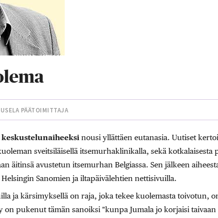
uolema
UUSELA
PÄÄTOIMITTAJA
keskustelunaiheeksi
nousi yllättäen eutanasia. Uutiset kertoiv
 kuoleman sveitsiläisellä itsemurhaklinikalla, sekä kotkalaisesta po
an äitinsä avustetun itsemurhan Belgiassa. Sen jälkeen aiheest
elsingin Sanomien ja iltapäivälehtien nettisivuilla.
ivuilla ja kärsimyksellä on raja, joka tekee kuolemasta toivotun
ty on pukenut tämän sanoiksi "kunpa Jumala jo korjaisi taivaan