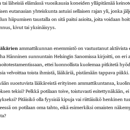
än tai läheisiä elämässä vuosikausia koneiden ylläpitämää keino
iivisen eutanasian yhteiskunta astuisi sellaisen rajan yli, jonka jäl
n hiipumisen taustalla on sitä paitsi asioita, joita voidaan hoit
nus, kivut tai yksinäisyys.
ääkärien
ammattikunnan enemmistö on vastustanut aktiivista 
ha Hänninen sunnuntain Helsingin Sanomissa kirjoitti, on eri a
hoitotestamentissaan, ettei luonnollista kuolemaa pitkitetä hyöd
ia velvoittaa toista ihmistä, lääkäriä, pistämään tappava piikki.
vään suostuvista lääkäreistä erityinen ammattikuntansa, kuolin
ksen tekisi? Pelkkä potilaan toive, toistuvasti esitettynäkään, ei 
seksi? Pitäisikö olla fyysisiä kipuja vai riittäisikö henkinen tu
yseessä on potilaan oma tahto, eikä esimerkiksi omaisten näkemys
ta?