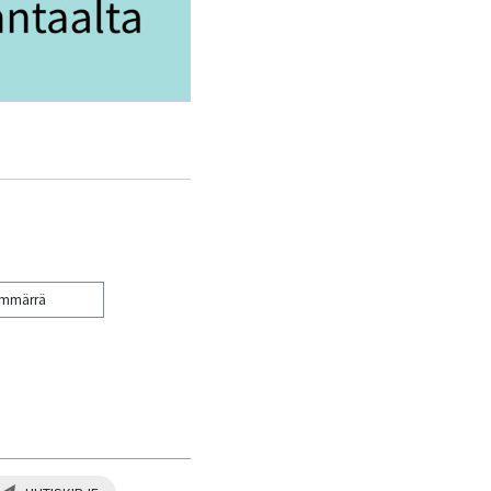
ymmärrä