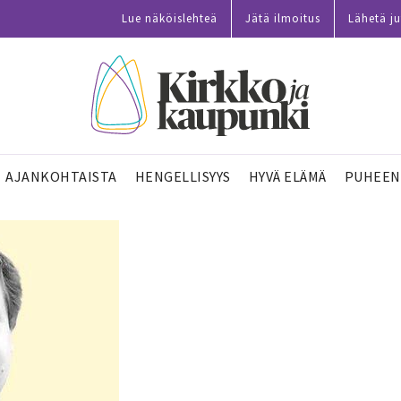
Lue näköislehteä
Jätä ilmoitus
Lähetä ju
AJANKOHTAISTA
HENGELLISYYS
HYVÄ ELÄMÄ
PUHEEN