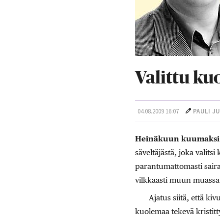
Valittu k
04.08.2009 16:07
PAULI J
Heinäkuun kuumaksi 
säveltäjästä, joka valitsi
parantumattomasti saira
vilkkaasti muun muassa H
Ajatus siitä, että k
kuolemaa tekevä kristit