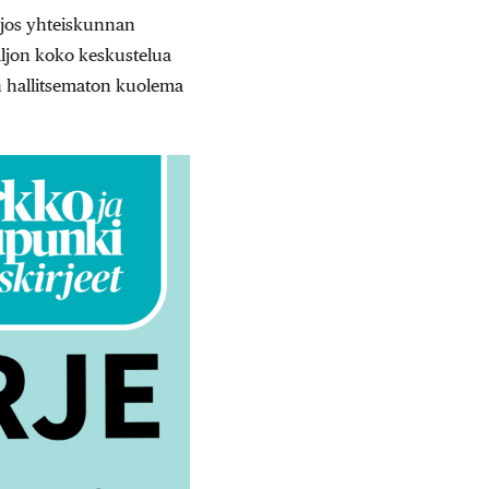
ä jos yhteiskunnan
paljon koko keskustelua
n hallitsematon kuolema