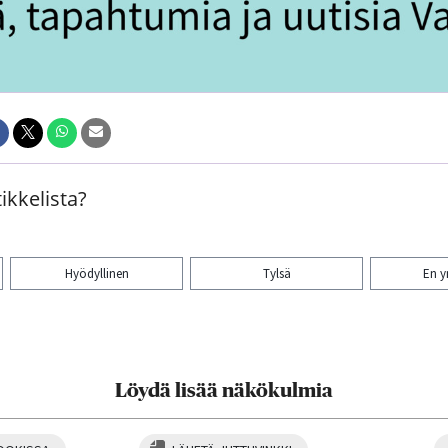
ikkelista?
Hyödyllinen
Tylsä
En 
aa artikkeli:
Löydä lisää näkökulmia