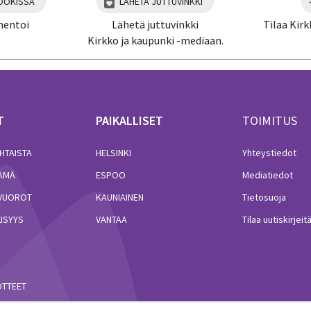
OOKISSA
LÄHETÄ JUTTUVINKKI
mentoi
Lähetä juttuvinkki
Tilaa Kirk
Kirkko ja kaupunki -mediaan.
T
PAIKALLISET
TOIMITUS
HTAISTA
HELSINKI
Yhteystiedot
LÄMÄ
ESPOO
Mediatiedot
VUOROT
KAUNIAINEN
Tietosuoja
ISYYS
VANTAA
Tilaa uutiskirjeit
ÖTTEET