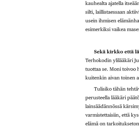
kauhealta ajatella itseä
silti, laillistaessaan akt
usein ihmisen elämänhalu
esimerkiksi vaikea masen
Sekä kirkko että l
Terhokodin ylilääkäri Ju
tuottaa se. Moni toivoo 
kuitenkin aivan toinen as
Tulisiko tähän tehtä
perusteella lääkäri päätö
lainsäädännössä kärsimyk
varmistettaisiin, että k
elämä on tarkoitukseton