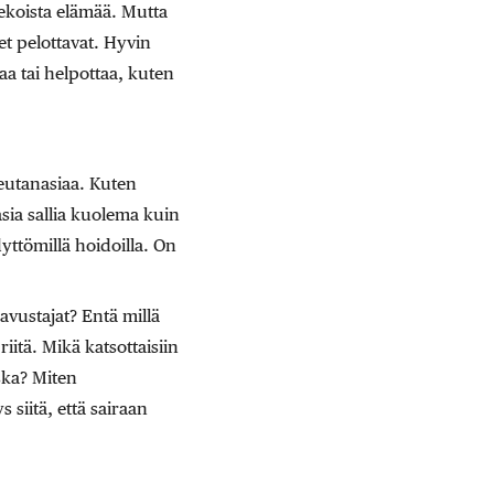
tekoista elämää. Mutta
jet pelottavat. Hyvin
aa tai helpottaa, kuten
eutanasiaa. Kuten
sia sallia kuolema kuin
yttömillä hoidoilla. On
avustajat? Entä millä
riitä. Mikä katsottaisiin
ska? Miten
 siitä, että sairaan