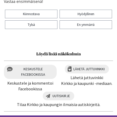
Vastaa ensimmäisenä!
Kiinnostava
Hyödyllinen
Tylsä
En ymmärrä
Kiitos palautteesta! Jaa artikkeli:
Löydä lisää näkökulmia
KESKUSTELE
LÄHETÄ JUTTUVINKKI
FACEBOOKISSA
Lähetä juttuvinkki
Keskustele ja kommentoi
Kirkko ja kaupunki -mediaan.
Facebookissa
UUTISKIRJE
Tilaa Kirkko ja kaupungin ilmaisia uutiskirjeitä.