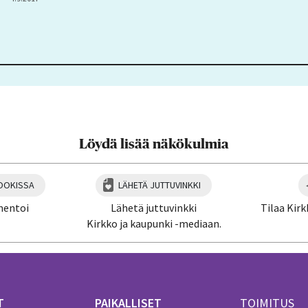
Löydä lisää näkökulmia
OOKISSA
LÄHETÄ JUTTUVINKKI
mentoi
Lähetä juttuvinkki
Tilaa Kirk
Kirkko ja kaupunki -mediaan.
T
PAIKALLISET
TOIMITUS