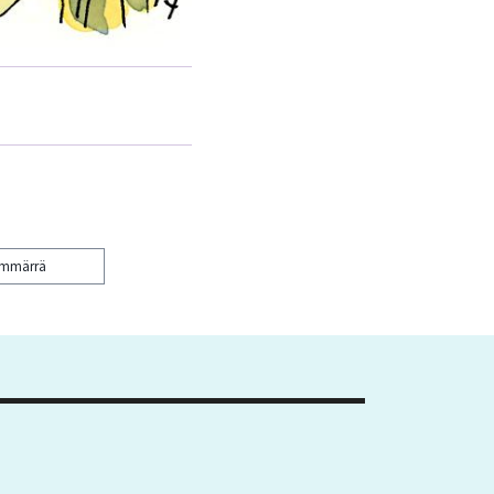
ymmärrä