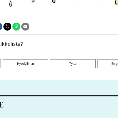
ikkelista?
Hyödyllinen
Tylsä
En 
aa artikkeli:
E