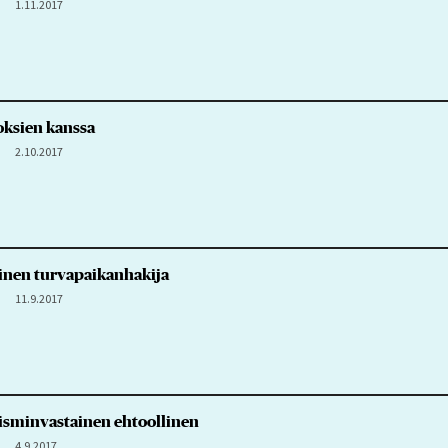
1.11.2017
oksien kanssa
2.10.2017
llinen turvapaikanhakija
11.9.2017
risminvastainen ehtoollinen
4.9.2017