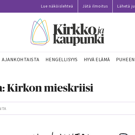
Lue näköislehteä
Jätä ilmoitus
Lähetä ju
AJANKOHTAISTA
HENGELLISYYS
HYVÄ ELÄMÄ
PUHEEN
a: Kirkon mieskriisi
NTA