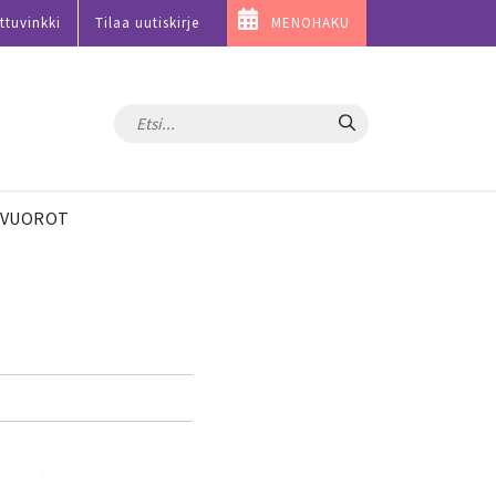
ttuvinkki
Tilaa uutiskirje
MENOHAKU
Hae
VUOROT