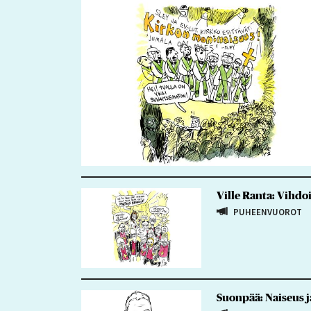
Ville Ranta: Vihdo
PUHEENVUOROT
Suonpää: Naiseus j