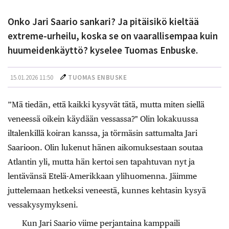
Onko Jari Saario sankari? Ja pitäisikö kieltää
extreme-urheilu, koska se on vaarallisempaa kuin
huumeidenkäyttö? kyselee Tuomas Enbuske.
15.01.2026 11:50
TUOMAS ENBUSKE
”Mä tiedän, että kaikki kysyvät tätä, mutta miten siellä
veneessä oikein käydään vessassa?" Olin lokakuussa
iltalenkillä koiran kanssa, ja törmäsin sattumalta Jari
Saarioon. Olin lukenut hänen aikomuksestaan soutaa
Atlantin yli, mutta hän kertoi sen tapahtuvan nyt ja
lentävänsä Etelä-Amerikkaan ylihuomenna. Jäimme
juttelemaan hetkeksi veneestä, kunnes kehtasin kysyä
vessakysymykseni.
Kun Jari Saario viime perjantaina kamppaili