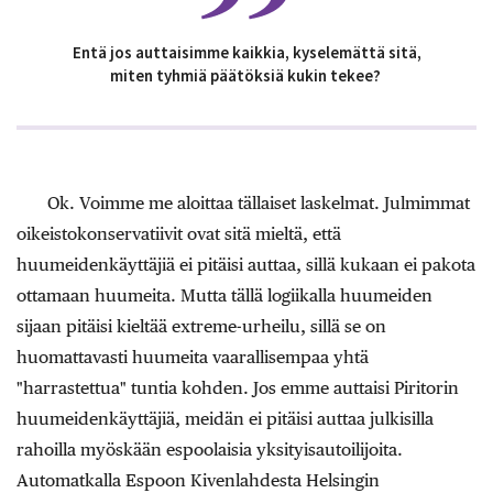
Entä jos auttaisimme kaikkia, kyselemättä sitä,
miten tyhmiä päätöksiä kukin tekee?
Ok. Voimme me aloittaa tällaiset laskelmat. Julmimmat
oikeistokonservatiivit ovat sitä mieltä, että
huumeidenkäyttäjiä ei pitäisi auttaa, sillä kukaan ei pakota
ottamaan huumeita. Mutta tällä logiikalla huumeiden
sijaan pitäisi kieltää extreme-urheilu, sillä se on
huomattavasti huumeita vaarallisempaa yhtä
"harrastettua" tuntia kohden. Jos emme auttaisi Piritorin
huumeidenkäyttäjiä, meidän ei pitäisi auttaa julkisilla
rahoilla myöskään espoolaisia yksityisautoilijoita.
Automatkalla Espoon Kivenlahdesta Helsingin