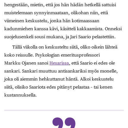
hengestään, mietin, että jos hän hädän hetkellä sattuisi
muistelemaan synnyinmaataan, olikohan niin, että
viimeinen keskustelu, jonka hän kotimaassaan
kadunmiehen kanssa kävi, käsitteli kakkaamista. Onneksi
suojelusenkeli sousi mukana, ja Jari Saario pelastettiin.
Tällä viikolla on keskusteltu siitä, oliko oikein lähteä
koko reissulle. Psykologian emeritusprofessori
Markku Ojanen sanoi
Hesarissa
, että Saario ei edes ole
sankari. Sankari muuttuu antisankariksi myös monelle,
joka oli aiemmin hehkuttanut häntä. Alkoi keskustelu
siitä, olisiko Saariota edes pitänyt pelastaa – tai kenen
kustannuksella.