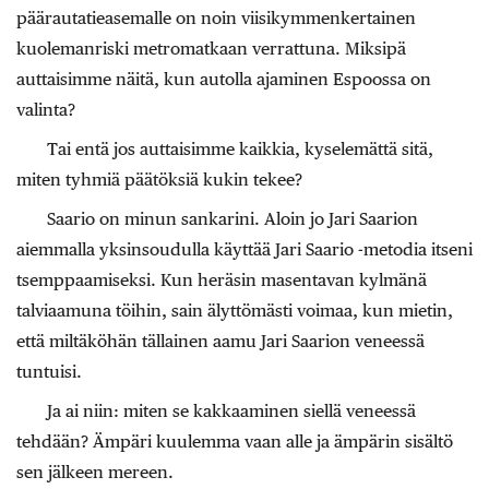
päärautatieasemalle on noin viisikymmenkertainen
kuolemanriski metromatkaan verrattuna. Miksipä
auttaisimme näitä, kun autolla ajaminen Espoossa on
valinta?
Tai entä jos auttaisimme kaikkia, kyselemättä sitä,
miten tyhmiä päätöksiä kukin tekee?
Saario on minun sankarini. Aloin jo Jari Saarion
aiemmalla yksinsoudulla käyttää Jari Saario -metodia itseni
tsemppaamiseksi. Kun heräsin masentavan kylmänä
talviaamuna töihin, sain älyttömästi voimaa, kun mietin,
että miltäköhän tällainen aamu Jari Saarion veneessä
tuntuisi.
Ja ai niin: miten se kakkaaminen siellä veneessä
tehdään? Ämpäri kuulemma vaan alle ja ämpärin sisältö
sen jälkeen mereen.