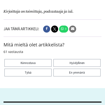
Kirjoittaja on toimittaja, podcastaaja ja isä.
JAA TÄMÄ ARTIKKELI:
3
Mitä mieltä olet artikkelista?
61
vastausta
Kiinnostava
Hyödyllinen
Tylsä
En ymmärrä
Kiitos palautteesta! Jaa artikkeli:
3