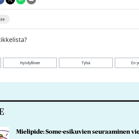
taa
ikkelista?
Hyödyllinen
Tylsä
En 
aa artikkeli:
E
Mielipide: Some-esikuvien seuraaminen vie