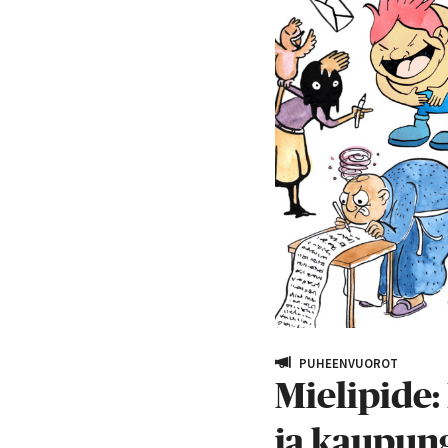
PUHEENVUOROT
Mielipide
ja kaupung