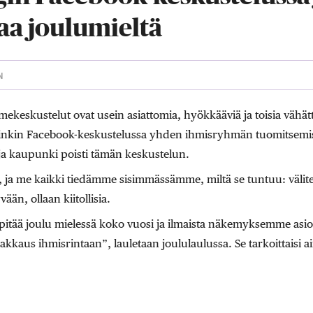
aa joulumieltä
N
mekeskustelut ovat usein asiattomia, hyökkääviä ja toisia vähätt
inkin Facebook-keskustelussa yhden ihmisryhmän tuomitsemist
 ja kaupunki poisti tämän keskustelun.
, ja me kaikki tiedämme sisimmässämme, miltä se tuntuu: välitet
ään, ollaan kiitollisia.
 pitää joulu mielessä koko vuosi ja ilmaista näkemyksemme asioi
kkaus ihmisrintaan”, lauletaan joululaulussa. Se tarkoittaisi ai