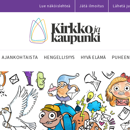
Lue näköislehteä
Jätä ilmoitus
Lähetä ju
AJANKOHTAISTA
HENGELLISYYS
HYVÄ ELÄMÄ
PUHEEN