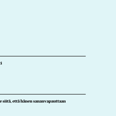
ti
 siitä, että hänen sananvapauttaan