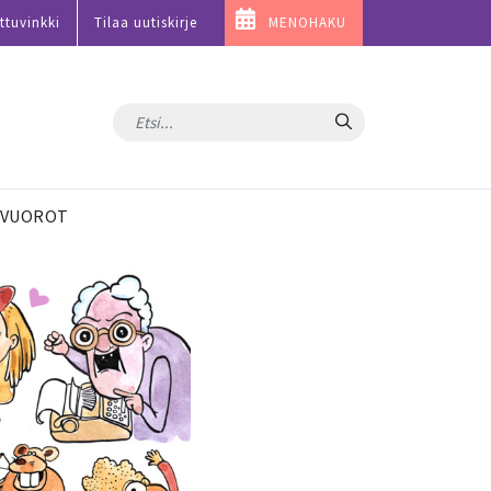
ttuvinkki
Tilaa uutiskirje
MENOHAKU
Hae
VUOROT