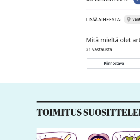
LISÄÄ AIHEESTA:
van
Mitä mieltä olet art
31
vastausta
Kiinnostava
Kiitos palautteesta! J
1
TOIMITUS SUOSITTELE