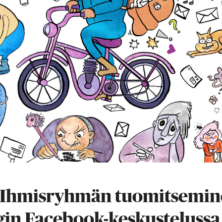
: Ihmisryhmän tuomitsemin
in Facebook-keskustelussa j