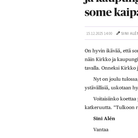
some kaip
15.12.2025 14:00
SINI ALÉ
On hyvin ikävää, että so
näin Kirkko ja kaupung
tavalla. Onneksi Kirkko
Nyt on joulu tulossa
ystävällisiä, uskotaan hyv
Voitaisiinko koettaa
katkeruutta. ”Tulkoon ra
Sini Alén
Vantaa