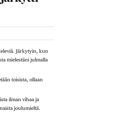
eleviä. Järkytyin, kun
a mielestäni julmalla
ään toisista, ollaan
sta ilman vihaa ja
naista joulumieltä.