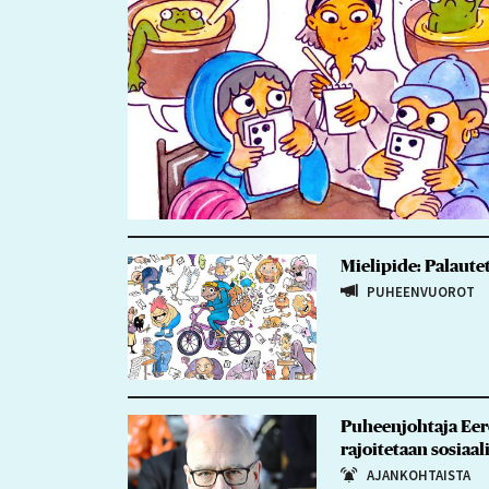
Mielipide: Palautet
PUHEENVUOROT
Puheenjohtaja Eero
rajoitetaan sosiaa
AJANKOHTAISTA