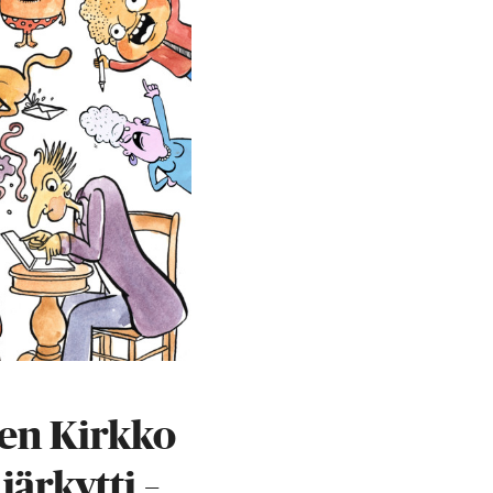
en Kirkko
ärkytti –