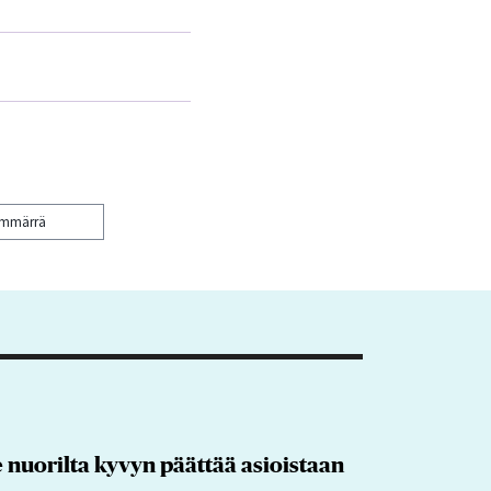
ymmärrä
 nuorilta kyvyn päättää asioistaan