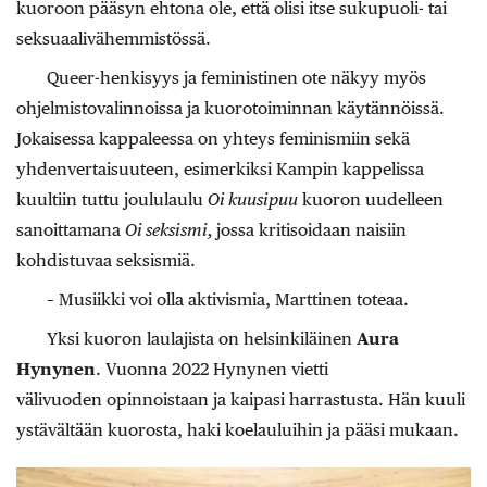
kuoroon pääsyn ehtona ole, että olisi itse sukupuoli- tai
seksuaalivähemmistössä.
Queer-henkisyys ja feministinen ote näkyy myös
ohjelmistovalinnoissa ja kuorotoiminnan käytännöissä.
Jokaisessa kappaleessa on yhteys feminismiin sekä
yhdenvertaisuuteen, esimerkiksi Kampin kappelissa
kuultiin tuttu joululaulu
Oi kuusipuu
kuoron uudelleen
sanoittamana
Oi seksismi,
jossa kritisoidaan naisiin
kohdistuvaa seksismiä.
– Musiikki voi olla aktivismia, Marttinen toteaa.
Yksi kuoron laulajista on helsinkiläinen
Aura
Hynynen
. Vuonna 2022 Hynynen vietti
välivuoden opinnoistaan ja kaipasi harrastusta. Hän kuuli
ystävältään kuorosta, haki koelauluihin ja pääsi mukaan.