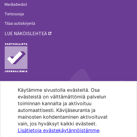
Mediatiedot
Tietosuoja
Tilaa uutiskirjeitä
LUE NÄKÖISLEHTEÄ
Käytämme sivustolla evästeitä. Osa
MENOHAKU
evästeistä on välttämättömiä palvelun
toiminnan kannalta ja aktivoituu
automaattisesti. Kävijäseuranta ja
mainosten kohdentaminen aktivoituvat
vain, jos hyväksyt kaikki evästeet.
Lisätietoja evästekäytännöistämme
.
Pääkaupunkiseudun evankelis-