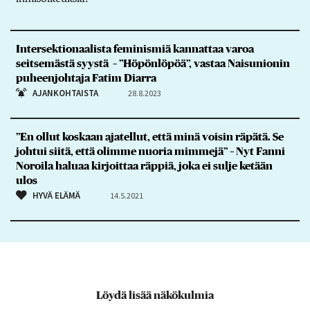
Intersektionaalista feminismiä kannattaa varoa
seitsemästä syystä – ”Höpönlöpöä”, vastaa Naisunionin
puheenjohtaja Fatim Diarra
AJANKOHTAISTA
28.8.2023
”En ollut koskaan ajatellut, että minä voisin räpätä. Se
johtui siitä, että olimme nuoria mimmejä” – Nyt Fanni
Noroila haluaa kirjoittaa räppiä, joka ei sulje ketään
ulos
HYVÄ ELÄMÄ
14.5.2021
Löydä lisää näkökulmia