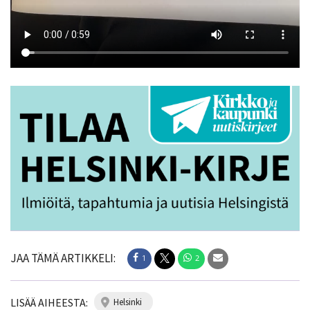
JAA TÄMÄ ARTIKKELI:
1
2
LISÄÄ AIHEESTA:
helsinki