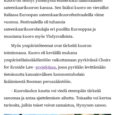
Kuoro on tehnyt yhteistyötä esimerkiksi tallinnalaisen
sateenkaarikuoron kanssa. Sen lisäksi kuoro on vieraillut
Italiassa Euroopan sateenkaarikuorofestivaaleilla viime
vuonna. Festivaaleilla oli tuhansia
sateenkaarikuorolaulajia eri puolilta Eurooppaa ja
muutama kuoro myös Yhdysvalloista.
Myös ympäristöteemat ovat tärkeitä kuoron
toiminnassa. Kuoro oli keväällä mukana
ympäristölainsäädäntöön vaikuttamaan pyrkivässä Choirs
for Ecoside Law -
projektissa
, jossa pyritään levittämään
tietoisuutta kansainvälisen luonnontuholain
lisäämisestä Rooman perussääntöön.
– Kuorolaulun kautta voi viedä eteenpäin tärkeää
sanomaa ja antaa ajattelemisen aihetta. Toisaalta voi kertoa
tarinoita, joihin toiset voivat samaistua, Hynynen sanoo.