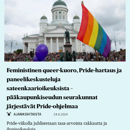
Feministinen queer-kuoro, Pride-hartaus ja
paneelikeskusteluja
sateenkaarioikeuksista –
pääkaupunkiseudun seurakunnat
järjestävät Pride-ohjelmaa
AJANKOHTAISTA
24.6.2024
Pride-viikolla juhlistetaan tasa-arvoista rakkautta ja
ihmisoikeuksia.