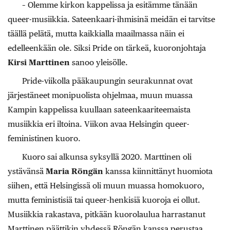
– Olemme kirkon kappelissa ja esitämme tänään
queer-musiikkia. Sateenkaari-ihmisinä meidän ei tarvitse
täällä pelätä, mutta kaikkialla maailmassa näin ei
edelleenkään ole. Siksi Pride on tärkeä, kuoronjohtaja
Kirsi Marttinen
sanoo yleisölle.
Pride-viikolla pääkaupungin seurakunnat ovat
järjestäneet monipuolista ohjelmaa, muun muassa
Kampin kappelissa kuullaan sateenkaariteemaista
musiikkia eri iltoina. Viikon avaa Helsingin queer-
feministinen kuoro.
Kuoro sai alkunsa syksyllä 2020. Marttinen oli
ystävänsä
Maria Röngän
kanssa kiinnittänyt huomiota
siihen, että Helsingissä oli muun muassa homokuoro,
mutta feministisiä tai queer-henkisiä kuoroja ei ollut.
Musiikkia rakastava, pitkään kuorolaulua harrastanut
Marttinen päättikin yhdessä Röngän kanssa perustaa