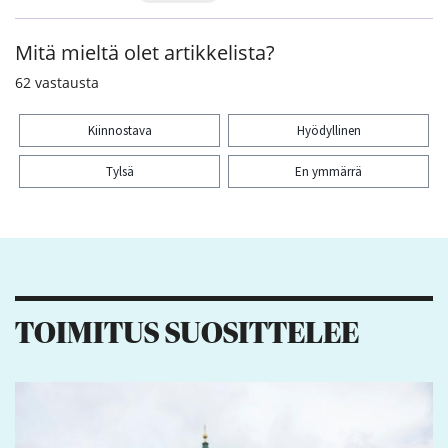
Mitä mieltä olet artikkelista?
62
vastausta
Kiinnostava
Hyödyllinen
Tylsä
En ymmärrä
Kiitos palautteesta! Jaa artikkeli:
1
2
TOIMITUS SUOSITTELEE