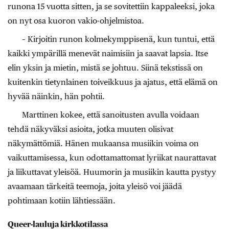
runona 15 vuotta sitten, ja se sovitettiin kappaleeksi, joka
on nyt osa kuoron vakio-ohjelmistoa.
– Kirjoitin runon kolmekymppisenä, kun tuntui, että
kaikki ympärillä menevät naimisiin ja saavat lapsia. Itse
elin yksin ja mietin, mistä se johtuu. Siinä tekstissä on
kuitenkin tietynlainen toiveikkuus ja ajatus, että elämä on
hyvää näinkin, hän pohtii.
Marttinen kokee, että sanoitusten avulla voidaan
tehdä näkyväksi asioita, jotka muuten olisivat
näkymättömiä. Hänen mukaansa musiikin voima on
vaikuttamisessa, kun odottamattomat lyriikat naurattavat
ja liikuttavat yleisöä. Huumorin ja musiikin kautta pystyy
avaamaan tärkeitä teemoja, joita yleisö voi jäädä
pohtimaan kotiin lähtiessään.
Queer-lauluja kirkkotilassa