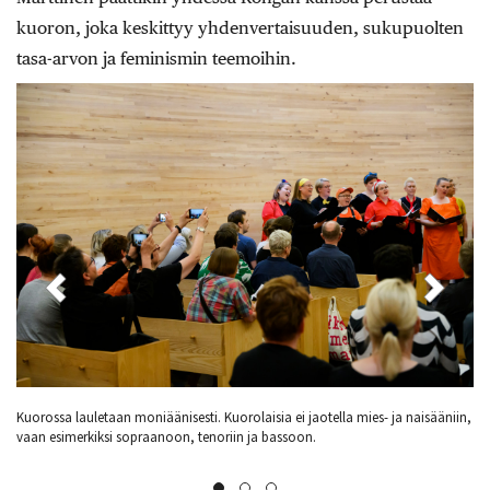
kuoron, joka keskittyy yhdenvertaisuuden, sukupuolten
tasa-arvon ja feminismin teemoihin.
ääniin,
Konsertin ohjelmistossa kuultiin kuoron omia sovituksia sekä tuttuja
hittisäveliä.