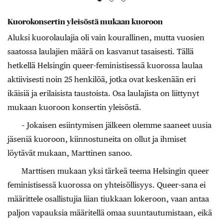
Kuorokonsertin yleisöstä mukaan kuoroon
Aluksi kuorolaulajia oli vain kourallinen, mutta vuosien
saatossa laulajien määrä on kasvanut tasaisesti. Tällä
hetkellä Helsingin queer-feministisessä kuorossa laulaa
aktiivisesti noin 25 henkilöä, jotka ovat keskenään eri
ikäisiä ja erilaisista taustoista. Osa laulajista on liittynyt
mukaan kuoroon konsertin yleisöstä.
– Jokaisen esiintymisen jälkeen olemme saaneet uusia
jäseniä kuoroon, kiinnostuneita on ollut ja ihmiset
löytävät mukaan, Marttinen sanoo.
Marttisen mukaan yksi tärkeä teema Helsingin queer
feministisessä kuorossa on yhteisöllisyys. Queer-sana ei
määrittele osallistujia liian tiukkaan lokeroon, vaan antaa
paljon vapauksia määritellä omaa suuntautumistaan, eikä