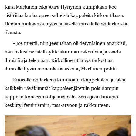
Kirsi Marttinen eikä Aura Hynynen kumpikaan koe
ristiriitaa laulaa queer-aiheisia kappaleita kirkon tilassa.
Heidän mukaansa myös tällaiselle musiikille on kirkoissa
tilausta.
– Jos miettii, niin Jeesushan oli tietynlainen anarkisti,
hän halusi ravistella yhteiskunnan rakenteita ja saada
ihmisiä ajattelemaan. Kirkollinen tila voi tarkoittaa
ihmisille hyvin monenlaisia asioita, Marttinen pohtii.
Kuorolle on tärkeää kunnioittaa kappelitilaa, ja siksi
kaikkein räväkimmät kappaleet jätettiin pois Kampin
kappelin konsertin ohjelmistosta. Sen sijaan huomio
keskittyi feminismiin, tasa-arvoon ja rakkauteen.