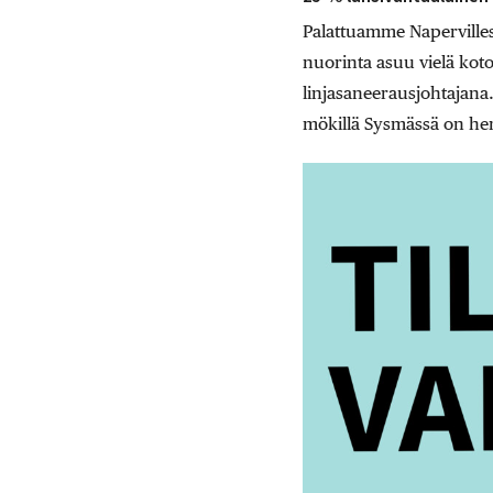
Palattuamme Napervilles
nuorinta asuu vielä koto
linjasaneerausjohtajan
mökillä Sysmässä on hen