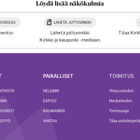
Löydä lisää näkökulmia
OOKISSA
LÄHETÄ JUTTUVINKKI
mentoi
Lähetä juttuvinkki
Tilaa Kirk
Kirkko ja kaupunki -mediaan.
T
PAIKALLISET
TOIMITUS
HTAISTA
HELSINKI
Yhteystiedot
LÄMÄ
ESPOO
Mediatiedot
VUOROT
KAUNIAINEN
Tietosuoja
ISYYS
VANTAA
Tilaa uutiskirjeit