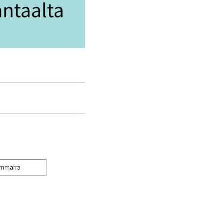
ymmärrä