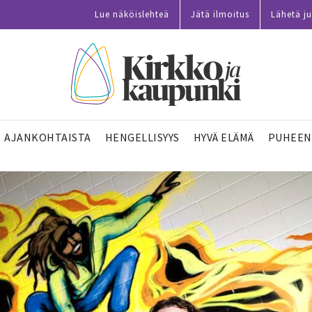
Lue näköislehteä
Jätä ilmoitus
Lähetä ju
AJANKOHTAISTA
HENGELLISYYS
HYVÄ ELÄMÄ
PUHEEN