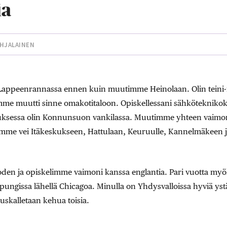
ia
OHJALAINEN
Lappeenrannassa ennen kuin muutimme Heinolaan. Olin teini-
e muutti sinne omakotitaloon. Opiskellessani sähköteknikoksi
lveluksessa olin Konnunsuon vankilassa. Muutimme yhteen vai
iemme vei Itäkeskukseen, Hattulaan, Keuruulle, Kannelmäkeen 
oden ja opiskelimme vaimoni kanssa englantia. Pari vuotta 
ungissa lähellä Chicagoa. Minulla on Yhdysvalloissa hyviä ystä
a uskalletaan kehua toisia.