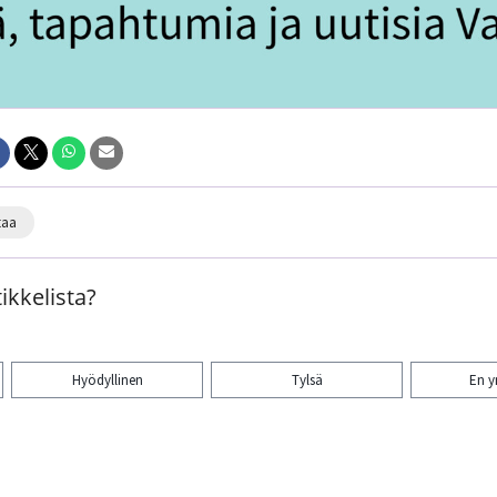
taa
ikkelista?
Hyödyllinen
Tylsä
En 
aa artikkeli: