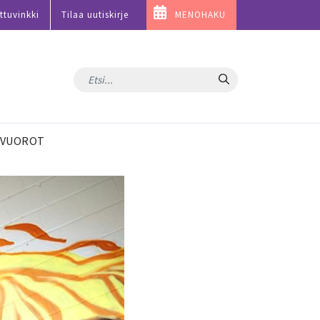
ttuvinkki
Tilaa uutiskirje
MENOHAKU
Hae
VUOROT