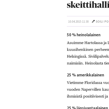
skeittihall
10.04.2015 11:30
SOILI P
50 % heinolalainen
Asuimme Hartolassa ja 
kuusihenkinen perheemm
Helsingissä. Siviilipa
naimisiin. Heinolasta t
25 % amerikkalainen
Vietimme Floridassa vu
vuoden Napervillen kaup
ihmisistä positiivisesti j
25 % länsivantaalainen