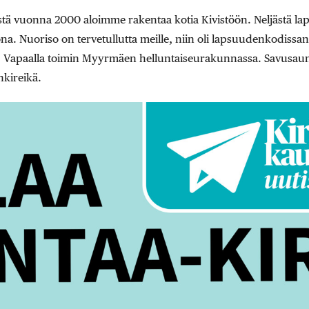
tä vuonna 2000 aloimme rakentaa kotia Kivistöön. Neljästä l
na. Nuoriso on tervetullutta meille, niin oli lapsuudenkodissa
a. Vapaalla toimin Myyrmäen helluntaiseurakunnassa. Savusa
kireikä.