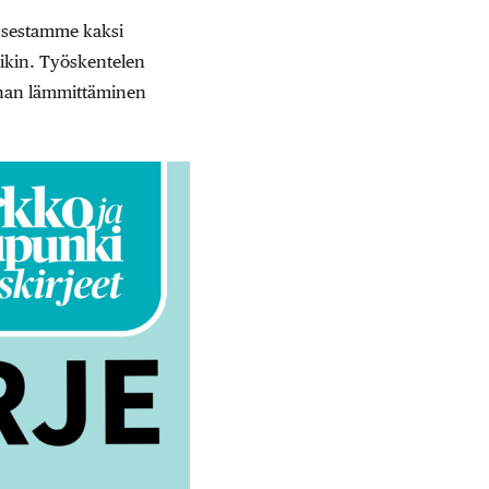
apsestamme kaksi
nikin. Työskentelen
unan lämmittäminen