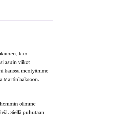
ikäinen, kun
 asuin viikot
moni kanssa mentyämme
ja Martinlaaksoon.
myöhemmin olimme
viä. Siellä puhutaan