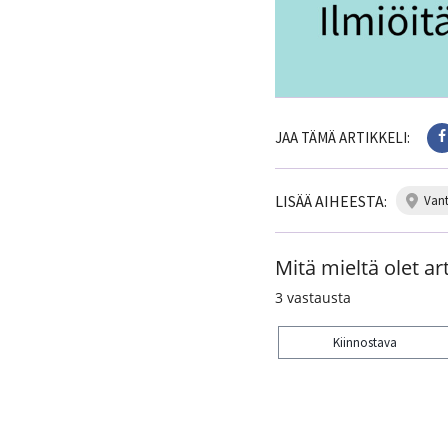
JAA TÄMÄ ARTIKKELI:
LISÄÄ AIHEESTA:
van
Mitä mieltä olet art
3
vastausta
Kiinnostava
Kiitos palautteesta! J