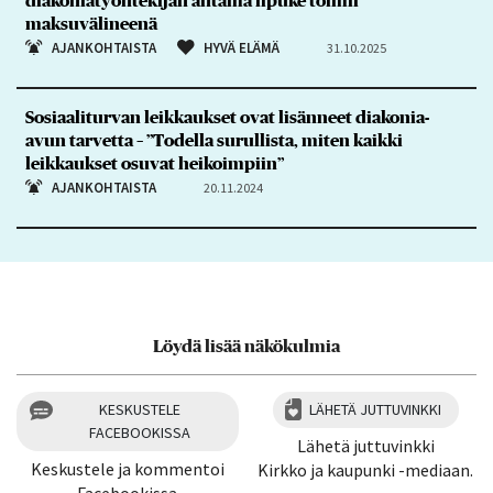
diakoniatyöntekijän antama lipuke toimii
maksuvälineenä
AJANKOHTAISTA
HYVÄ ELÄMÄ
31.10.2025
Sosiaaliturvan leikkaukset ovat lisänneet diakonia-
avun tarvetta – ”Todella surullista, miten kaikki
leikkaukset osuvat heikoimpiin”
AJANKOHTAISTA
20.11.2024
Löydä lisää näkökulmia
KESKUSTELE
LÄHETÄ JUTTUVINKKI
FACEBOOKISSA
Lähetä juttuvinkki
Keskustele ja kommentoi
Kirkko ja kaupunki -mediaan.
Facebookissa