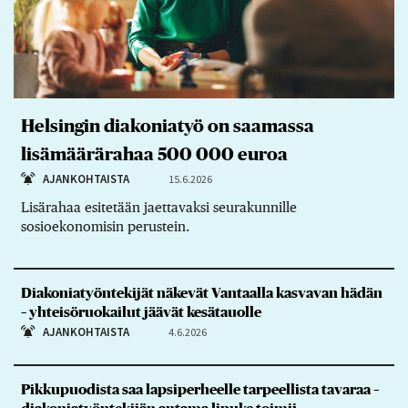
Helsingin diakoniatyö on saamassa
lisämäärärahaa 500 000 euroa
AJANKOHTAISTA
15.6.2026
Lisärahaa esitetään jaettavaksi seurakunnille
sosioekonomisin perustein.
Diakoniatyöntekijät näkevät Vantaalla kasvavan hädän
– yhteisöruokailut jäävät kesätauolle
AJANKOHTAISTA
4.6.2026
Pikkupuodista saa lapsiperheelle tarpeellista tavaraa –