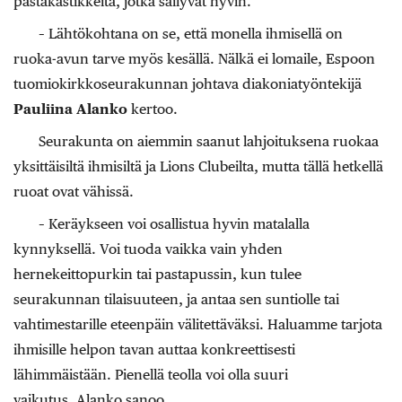
pastakastikkeita, jotka säilyvät hyvin.
– Lähtökohtana on se, että monella ihmisellä on
ruoka-avun tarve myös kesällä. Nälkä ei lomaile, Espoon
tuomiokirkkoseurakunnan johtava diakoniatyöntekijä
Pauliina Alanko
kertoo.
Seurakunta on aiemmin saanut lahjoituksena ruokaa
yksittäisiltä ihmisiltä ja Lions Clubeilta, mutta tällä hetkellä
ruoat ovat vähissä.
– Keräykseen voi osallistua hyvin matalalla
kynnyksellä. Voi tuoda vaikka vain yhden
hernekeittopurkin tai pastapussin, kun tulee
seurakunnan tilaisuuteen, ja antaa sen
suntiolle tai
vahtimestarille eteenpäin välitettäväksi. Haluamme tarjota
ihmisille helpon tavan auttaa konkreettisesti
lähimmäistään. Pienellä teolla voi olla suuri
vaikutus, Alanko sanoo.