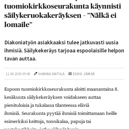
tuomiokirkkoseurakunta käynnisti
säilykeruokakeräyksen – ”Nälkä ei
lomaile”
Diakoniatyön asiakkaaksi tulee jatkuvasti uusia
ihmisiä. Säilykekeräys tarjoaa espoolaisille helpon
tavan auttaa.
11.06.2026 09:40
HANNA ANTILA
ESKO JÄMSÄ
Espoon tuomiokirkkoseurakunta aloitti maanantaina 8.
kesäkuuta säilykekeräyksen voidakseen auttaa
pienituloisia ja tukalassa tilanteessa eläviä
ihmisiä. Seurakunta pyytää ihmisiä toimittamaan heille
esimerkiksi keittoja, tonnikalaa, papuja tai