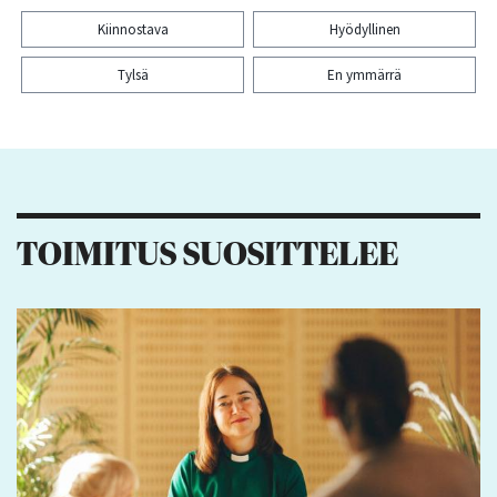
Kiinnostava
Hyödyllinen
Tylsä
En ymmärrä
Kiitos palautteesta! Jaa artikkeli:
2
1
1
TOIMITUS SUOSITTELEE