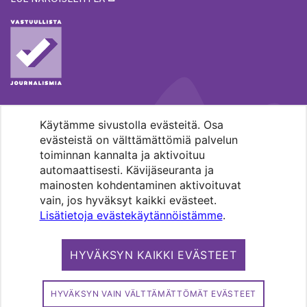
Käytämme sivustolla evästeitä. Osa
MENOHAKU
evästeistä on välttämättömiä palvelun
toiminnan kannalta ja aktivoituu
automaattisesti. Kävijäseuranta ja
mainosten kohdentaminen aktivoituvat
vain, jos hyväksyt kaikki evästeet.
Lisätietoja evästekäytännöistämme
.
Pääkaupunkiseudun evankelis-
luterilaisten seurakuntien media.
HYVÄKSYN KAIKKI EVÄSTEET
Copyright 2026. Kirkko ja kaupunki. All
rights reserved.
HYVÄKSYN VAIN VÄLTTÄMÄTTÖMÄT EVÄSTEET