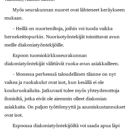
Myös seurakunnan nuoret ovat lähteneet keräykseen
mukaan.
– Heillä on nuorteniltoja, joihin voi tuoda vaikka
hernekeittopurkin. Nuorisotyöntekijät toimittavat avun
meille diakoniatyöntekijöille.
Espoon tuomiokirkkoseurakunnan
diakoniatyöntekijät välittävät ruoka-avun asiakkailleen.
– Monessa perheessä taloudellinen tilanne on nyt
vaikea ja ruokakulut ovat isot, kun kesällä ei ole
kouluruokailuita. Jatkuvasti tulee myös yhteydenottoja
ihmisiltä, jotka eivät ole aiemmin olleet diakonian
asiakkaita.
On paljon työttömyyttä ja asumiskustannukset
ovat isot.
Espoossa diakoniatyöntekijöiltä voi saada apua läpi