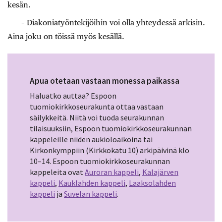
kesän.
– Diakoniatyöntekijöihin voi olla yhteydessä arkisin.
Aina joku on töissä myös kesällä.
Apua otetaan vastaan monessa paikassa
Haluatko auttaa? Espoon
tuomiokirkkoseurakunta ottaa vastaan
säilykkeitä. Niitä voi tuoda seurakunnan
tilaisuuksiin, Espoon tuomiokirkkoseurakunnan
kappeleille niiden aukioloaikoina tai
Kirkonkymppiin (Kirkkokatu 10) arkipäivinä klo
10–14. Espoon tuomiokirkkoseurakunnan
kappeleita ovat
Auroran kappeli
,
Kalajärven
kappeli
,
Kauklahden kappeli
,
Laaksolahden
kappeli
ja
Suvelan kappeli
.