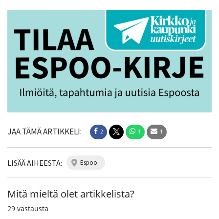
JAA TÄMÄ ARTIKKELI:
2
1
1
LISÄÄ AIHEESTA:
espoo
Mitä mieltä olet artikkelista?
29
vastausta