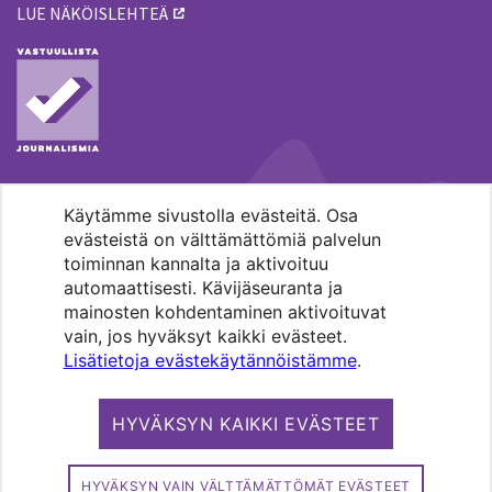
LUE NÄKÖISLEHTEÄ
Käytämme sivustolla evästeitä. Osa
MENOHAKU
evästeistä on välttämättömiä palvelun
toiminnan kannalta ja aktivoituu
automaattisesti. Kävijäseuranta ja
mainosten kohdentaminen aktivoituvat
vain, jos hyväksyt kaikki evästeet.
Lisätietoja evästekäytännöistämme
.
Pääkaupunkiseudun evankelis-
luterilaisten seurakuntien media.
HYVÄKSYN KAIKKI EVÄSTEET
Copyright 2026. Kirkko ja kaupunki. All
rights reserved.
HYVÄKSYN VAIN VÄLTTÄMÄTTÖMÄT EVÄSTEET