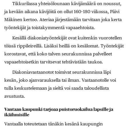
Tikkurilassa yhteisölounaan kävijämäärä on noussut,
ja kevään aikana kävijöitä on ollut 160–180 viikossa, Päivi
Mäkinen kertoo. Ateriaa järjestämään tarvitaan joka kerta
työntekijät ja toistakymmentä vapaaehtoista.
Kesällä diakoniatyöntekijät ovat kuitenkin vuorotellen
töissä rippileireillä. Lisäksi heillä on kesälomat. Työntekijät
korostavat, että koko talven seurakunnissa palvelleet
vapaaehtoisetkin tarvitsevat tehtävistään taukoa.
Diakoniavastaanotot toimivat seurakunnissa läpi
kesän, joko ajanvarauksella tai ilman. Vastaanotolle voi
tulla keskustelemaan ja sieltä voi saada taloudellista
avustusta.
Vantaan kaupunki tarjoaa puistoruokailua lapsille ja
ikäihmisille
Vantaalla toteutetaan tänäkin kesänä kaupungin