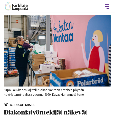
Avaa
Sirpa Laukkanen lajitteli ruokaa Vantaan Yhteisen pöydän
hävikkiterminaalissa vuonna 2020. Kuva: Marianne Siitonen.
AJANKOHTAISTA
Diakoniatyöntekijät näkevät