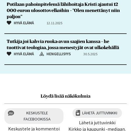
Potilaan pahoinpitelemä lähihoitaja Kristi ajautui 12
000 euron ulosottovelkoihin – ”Olen menettänyt niin
paljon”
HYVÄ ELÄMÄ
12.11.2025
Tutkija joi kahvia ruoka-avun saajien kanssa – he
tuottivat teologiaa, jossa menestyjät ovat ulkokehällä
HYVÄ ELÄMÄ
HENGELLISYYS
30.5.2025
Löydä lisää näkökulmia
KESKUSTELE
LÄHETÄ JUTTUVINKKI
FACEBOOKISSA
Lähetä juttuvinkki
Keskustele ja kommentoi
Kirkko ja kaupunki -mediaan.