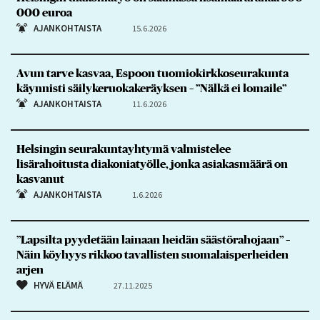
000 euroa
AJANKOHTAISTA
15.6.2026
Avun tarve kasvaa, Espoon tuomiokirkkoseurakunta
käynnisti säilykeruokakeräyksen – ”Nälkä ei lomaile”
AJANKOHTAISTA
11.6.2026
Helsingin seurakuntayhtymä valmistelee
lisärahoitusta diakoniatyölle, jonka asiakasmäärä on
kasvanut
AJANKOHTAISTA
1.6.2026
”Lapsilta pyydetään lainaan heidän säästörahojaan” –
Näin köyhyys rikkoo tavallisten suomalaisperheiden
arjen
HYVÄ ELÄMÄ
27.11.2025