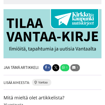
JAA TÄMÄ ARTIKKELI:
4
1
1
LISÄÄ AIHEESTA:
vantaa
Mitä mieltä olet artikkelista?
30
vastausta