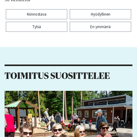
Kiinnostava
Hyödyllinen
Tylsä
En ymmärrä
Kiitos palautteesta! Jaa artikkeli:
4
1
1
TOIMITUS SUOSITTELEE