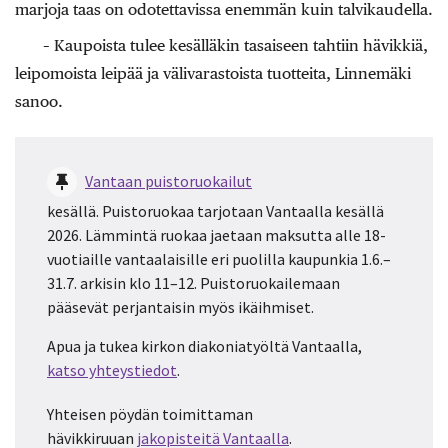
marjoja taas on odotettavissa enemmän kuin talvikaudella.
– Kaupoista tulee kesälläkin tasaiseen tahtiin hävikkiä,
leipomoista leipää ja välivarastoista tuotteita, Linnemäki
sanoo.
Vantaan puistoruokailut
kesällä.
Puistoruokaa tarjotaan Vantaalla kesällä
2026. Lämmintä ruokaa jaetaan maksutta alle 18-
vuotiaille vantaalaisille eri puolilla kaupunkia 1.6.–
31.7. arkisin klo 11–12. Puistoruokailemaan
pääsevät perjantaisin myös ikäihmiset.
Apua ja tukea kirkon diakoniatyöltä Vantaalla,
katso yhteystiedot
.
Yhteisen pöydän toimittaman
hävikkiruuan
jakopisteitä Vantaalla
.