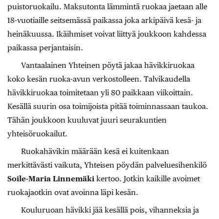
puistoruokailu. Maksutonta lämmintä ruokaa jaetaan alle
18-vuotiaille seitsemässä paikassa joka arkipäivä kesä- ja
heinäkuussa. Ikäihmiset voivat liittyä joukkoon kahdessa
paikassa perjantaisin.
Vantaalainen Yhteinen pöytä jakaa hävikkiruokaa
koko kesän ruoka-avun verkostolleen. Talvikaudella
hävikkiruokaa toimitetaan yli 80 paikkaan viikoittain.
Kesällä suurin osa toimijoista pitää toiminnassaan taukoa.
Tähän joukkoon kuuluvat juuri seurakuntien
yhteisöruokailut.
Ruokahävikin määrään kesä ei kuitenkaan
merkittävästi vaikuta, Yhteisen pöydän palveluesihenkilö
Soile-Maria Linnemäki
kertoo. Jotkin kaikille avoimet
ruokajaotkin ovat avoinna läpi kesän.
Kouluruoan hävikki jää kesällä pois, vihanneksia ja