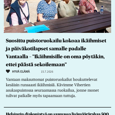
Suosittu puistoruokailu kokoaa ikäihmiset
ja päiväkotilapset samalle padalle
Vantaalla – ”Ikäihmisille on oma pöytäkin,
ettei päästä sekoilemaan”
HYVÄ ELÄMÄ
15.7.2026
Vantaan maksuttomat puistoruokailut houkuttelevat
kesäisin runsaasti ikäihmisiä. Kävimme Vihertien
asukaspuistossa seuraamassa ruokailua, jonne monet
tulivat paikalle myös tapaamaan tuttuja.
Helsingin diakoniatyö on saamassa lisämäärärahaa 500