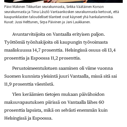
Päivi Mäkinen Tikkurilan seurakunnasta, Sirkka Väätäinen Korson
seurakunnasta ja Tiina László Vantaankosken seurakunnasta kertovat, että
kaupunkilaisten taloudelliset tilanteet ovat käyneet yhä hankalammiksi.
Kuvat: Jussi Helttunen, Sirpa Päivinen ja Jani Laukkanen.
Avuntarvitsijoita on Vantaalla erityisen paljon.
Työttömiä työnhakijoita oli kaupungin työvoimasta
maaliskuussa 14,7 prosenttia. Helsingissä osuus oli 13,4
prosenttia ja Espoossa 11,2 prosenttia.
Perustoimeentulotuen saaminen oli viime vuonna
Suomen kunnista yleisintä juuri Vantaalla, missä sitä sai
11,9 prosenttia väestöstä.
Ylen keräämien tietojen mukaan päivähoidon
maksuvapautuksen piirissä on Vantaalla lähes 60
prosenttia lapsista, mikä on selvästi enemmän kuin
Helsingissä ja Espoossa.