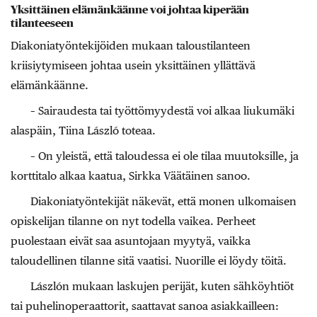
Yksittäinen elämänkäänne voi johtaa kiperään
tilanteeseen
Diakoniatyöntekijöiden mukaan taloustilanteen
kriisiytymiseen johtaa usein yksittäinen yllättävä
elämänkäänne.
– Sairaudesta tai työttömyydestä voi alkaa liukumäki
alaspäin, Tiina László toteaa.
– On yleistä, että taloudessa ei ole tilaa muutoksille, ja
korttitalo alkaa kaatua, Sirkka Väätäinen sanoo.
Diakoniatyöntekijät näkevät, että monen ulkomaisen
opiskelijan tilanne on nyt todella vaikea. Perheet
puolestaan eivät saa asuntojaan myytyä, vaikka
taloudellinen tilanne sitä vaatisi. Nuorille ei löydy töitä.
Lászlón mukaan laskujen perijät, kuten sähköyhtiöt
tai puhelinoperaattorit, saattavat sanoa asiakkailleen: