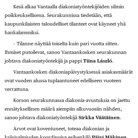
Kesä alkaa Vantaalla diakoniatyöntekijöiden silmin
poikkeuksellisena. Seurakunnissa tiedetään, että
kaupunkilaisten taloudelliset tilanteet ovat käyneet yhä
hankalammiksi.
– Tilanne näyttää toiselta kuin pari vuotta sitten.
Ihmiset putoilevat, sanoo Vantaankosken seurakunnan
johtava diakoniatyöntekijä ja pappi
Tiina László
.
Vantaankosken diakoniapäivystyksessä asiakasmäärät
ovat vuoden alussa tuplaantuneet edelliseen vuoteen
verrattuna.
Korson seurakunnassa diakonia-avustuksia on jaettu
ennätyksellinen määrä aiempiin alkuvuosiin nähden,
sanoo johtava diakoniatyöntekijä
Sirkka Väätäinen
.
Arvot ovat koventuneet, toteaa diakonian ja
kriisivalmiuden koordinoiva esihenkilö
Päivi Mäkinen