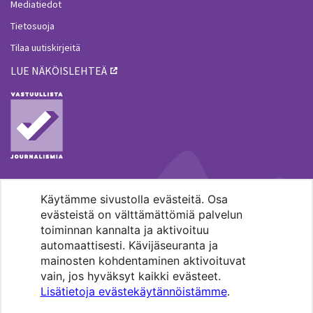
Mediatiedot
Tietosuoja
Tilaa uutiskirjeitä
LUE NÄKÖISLEHTEÄ
Käytämme sivustolla evästeitä. Osa
MENOHAKU
evästeistä on välttämättömiä palvelun
toiminnan kannalta ja aktivoituu
automaattisesti. Kävijäseuranta ja
mainosten kohdentaminen aktivoituvat
vain, jos hyväksyt kaikki evästeet.
Lisätietoja evästekäytännöistämme
.
Pääkaupunkiseudun evankelis-