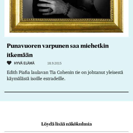
Punavuoren varpunen saa miehetkin
itkemään
HYVÄ ELÄMÄ
18.9.2015
Edith Piafia laulavan Tia Cohenin tie on johtanut yleisestä
käymälästä isoille estradeille.
Löydä lisää näkökulmia