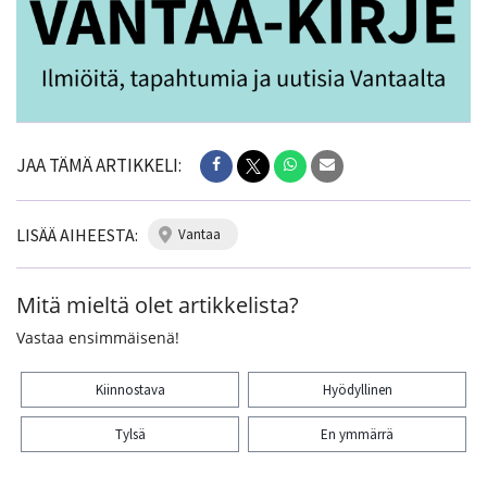
JAA TÄMÄ ARTIKKELI:
LISÄÄ AIHEESTA:
vantaa
Mitä mieltä olet artikkelista?
Vastaa ensimmäisenä!
Kiinnostava
Hyödyllinen
Tylsä
En ymmärrä
Kiitos palautteesta! Jaa artikkeli: