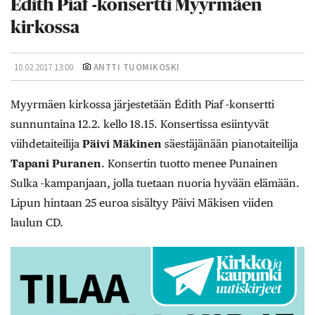
Édith Piaf -konsertti Myyrmäen
kirkossa
10.02.2017 13:00
ANTTI TUOMIKOSKI
Myyrmäen kirkossa järjestetään Édith Piaf -konsertti
sunnuntaina 12.2. kello 18.15. Konsertissa esiintyvät
viihdetaiteilija
Päivi Mäkinen
säestäjänään pianotaiteilija
Tapani Puranen
. Konsertin tuotto menee Punainen
Sulka -kampanjaan, jolla tuetaan nuoria hyvään elämään.
Lipun hintaan 25 euroa sisältyy Päivi Mäkisen viiden
laulun CD.