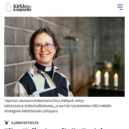
Avaa
Tapiolan seuraava kirkkoherra Elina Hellqvist siirtyy
tehtäväänsä Kirkkohallituksesta, jossa hän työskentelee tällä hetkellä
strategisen kehittämisen johtajana.
AJANKOHTAISTA