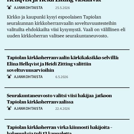
AJANKOHTAISTA
25.5.2026
Kirkko ja kaupunki kysyi espoolaisen Tapiolan
seurakunnan kirkkoherranvaalin soveltuvuustesteihin
valituilta ehdokkailta viisi kysymystä. Vaali on välillinen eli
uuden kirkkoherran valitsee seurakuntaneuvosto.
Tapiolan kirkkoherranvaalin kärkikaksikko selvillä:
Elina Hellqvist ja Heidi Zitting valittiin
soveltuvuusarvioihin
AJANKOHTAISTA
6.5.2026
Seurakuntaneuvosto valitsi viisi hakijaa jatkoon
Tapiolan kirkkoherranvaalissa
AJANKOHTAISTA
22.4.2026
Tapiolan kirkkoherran virka kiinnosti hakijoita –
hakemuksia tuli 13 kappaletta