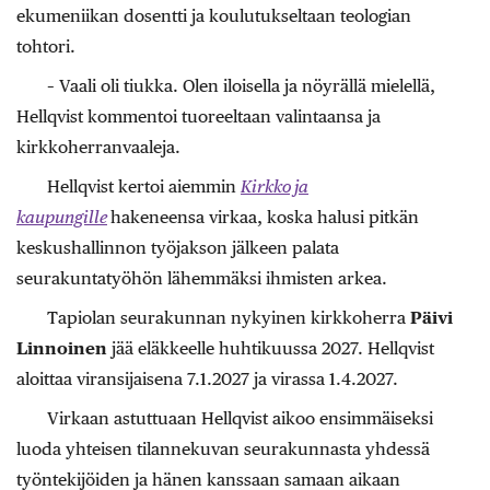
ekumeniikan dosentti ja koulutukseltaan teologian
tohtori.
– Vaali oli tiukka. Olen iloisella ja nöyrällä mielellä,
Hellqvist kommentoi tuoreeltaan valintaansa ja
kirkkoherranvaaleja.
Hellqvist kertoi aiemmin
Kirkko ja
kaupungille
hakeneensa virkaa, koska halusi pitkän
keskushallinnon työjakson jälkeen palata
seurakuntatyöhön lähemmäksi ihmisten arkea.
Tapiolan seurakunnan nykyinen kirkkoherra
Päivi
Linnoinen
jää eläkkeelle huhtikuussa 2027. Hellqvist
aloittaa viransijaisena 7.1.2027 ja virassa 1.4.2027.
Virkaan astuttuaan Hellqvist aikoo ensimmäiseksi
luoda yhteisen tilannekuvan seurakunnasta yhdessä
työntekijöiden ja hänen kanssaan samaan aikaan