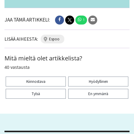
JAA TÄMÄ ARTIKKELI:
1
LISÄÄ AIHEESTA:
espoo
Mitä mieltä olet artikkelista?
40
vastausta
Kiinnostava
Hyödyllinen
Tylsä
En ymmärrä
Kiitos palautteesta! Jaa artikkeli:
1