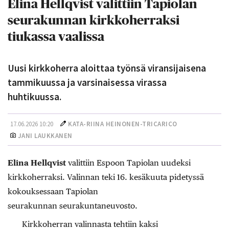
Elina Hellqvist valittiin Tapiolan
seurakunnan kirkkoherraksi
tiukassa vaalissa
Uusi kirkkoherra aloittaa työnsä viransijaisena
tammikuussa ja varsinaisessa virassa
huhtikuussa.
17.06.2026 10:20
KATA-RIINA HEINONEN-TRICARICO
JANI LAUKKANEN
Elina Hellqvist
valittiin
Espoon Tapiolan uudeksi
kirkkoherraksi. Valinnan teki 16. kesäkuuta pidetyssä
kokouksessaan Tapiolan
seurakunnan seurakuntaneuvosto.
Kirkkoherran valinnasta tehtiin kaksi