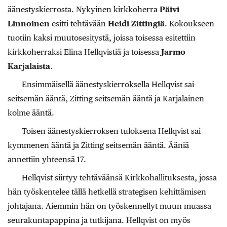
äänestyskierrosta. Nykyinen kirkkoherra
Päivi
Linnoinen
esitti tehtävään
Heidi Zittingiä
. Kokoukseen
tuotiin kaksi muutosesitystä, joissa toisessa esitettiin
kirkkoherraksi Elina Hellqvistiä ja toisessa
Jarmo
Karjalaista
.
Ensimmäisellä äänestyskierroksella Hellqvist sai
seitsemän ääntä, Zitting seitsemän ääntä ja Karjalainen
kolme ääntä.
Toisen äänestyskierroksen tuloksena Hellqvist sai
kymmenen ääntä ja Zitting seitsemän ääntä. Ääniä
annettiin yhteensä 17.
Hellqvist siirtyy tehtäväänsä Kirkkohallituksesta, jossa
hän työskentelee tällä hetkellä strategisen kehittämisen
johtajana. Aiemmin hän on työskennellyt muun muassa
seurakuntapappina ja tutkijana. Hellqvist on myös