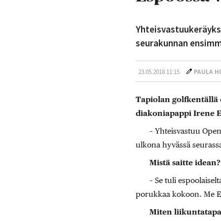
Yhteisvastuukeräykse
seurakunnan ensimmä
23.05.2018 11:15
PAULA H
Tapiolan golfkentällä
diakoniapappi Irene 
– Yhteisvastuu Open 
ulkona hyvässä seurassa
Mistä saitte idean?
– Se tuli espoolaisel
porukkaa kokoon. Me E
Miten liikuntatap