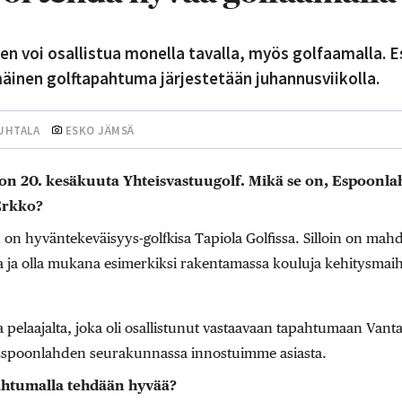
n voi osallistua monella tavalla, myös golfaamalla. 
inen golftapahtuma järjestetään juhannusviikolla.
UHTALA
ESKO JÄMSÄ
 on 20. kesäkuuta Yhteisvastuugolf. Mikä se on, Espoon
Erkko?
on hyväntekeväisyys-golfkisa Tapiola Golfissa. Silloin on mahdo
 ja olla mukana esimerkiksi rakentamassa kouluja kehitysmaih
ta pelaajalta, joka oli osallistunut vastaavaan tapahtumaan Vant
spoonlahden seurakunnassa innostuimme asiasta.
ahtumalla tehdään hyvää?