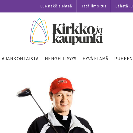
Lue näköislehteä
Jätä ilmoitus
Lähetä ju
AJANKOHTAISTA
HENGELLISYYS
HYVÄ ELÄMÄ
PUHEEN