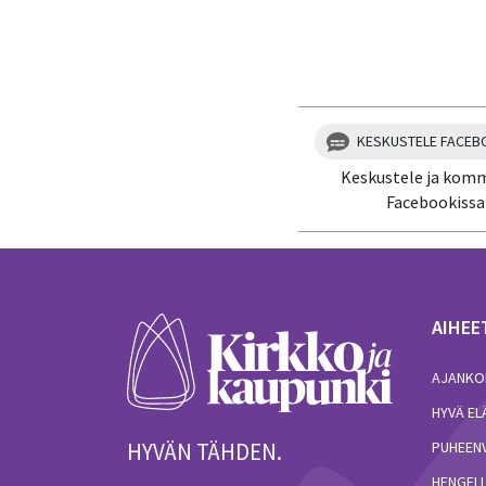
KESKUSTELE FACEB
Keskustele ja kom
Facebookissa
AIHEE
AJANKO
HYVÄ E
HYVÄN TÄHDEN.
PUHEEN
HENGELL