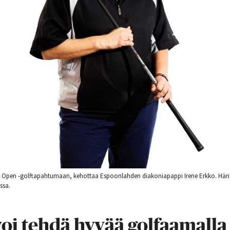
 Open -golftapahtumaan, kehottaa Espoonlahden diakoniapappi Irene Erkko. Hän 
ssa.
oi tehdä hyvää golfaamalla