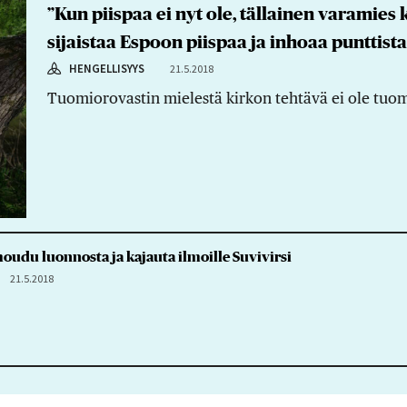
”Kun piispaa ei nyt ole, tällainen varamies
sijaistaa Espoon piispaa ja inhoaa punttista
HENGELLISYYS
21.5.2018
Tuomiorovastin mielestä kirkon tehtävä ei ole tuom
moudu luonnosta ja kajauta ilmoille Suvivirsi
21.5.2018