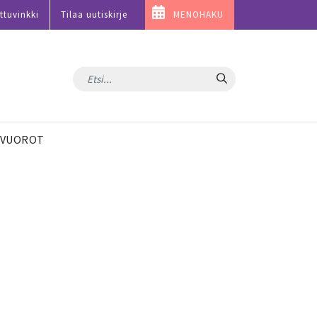
ttuvinkki
Tilaa uutiskirje
MENOHAKU
Hae
VUOROT