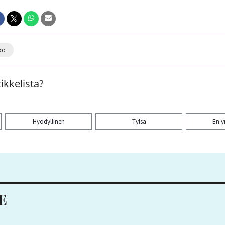
oo
ikkelista?
Hyödyllinen
Tylsä
En 
aa artikkeli:
E