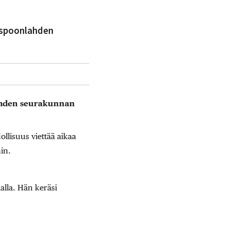
Espoonlahden
lahden seurakunnan
llisuus viettää aikaa
in.
aalla. Hän keräsi