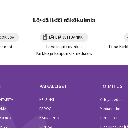
Löydä lisää näkökulmia
OOKISSA
LÄHETÄ JUTTUVINKKI
mentoi
Lähetä juttuvinkki
Tilaa Kirk
Kirkko ja kaupunki -mediaan.
T
PAIKALLISET
TOIMITUS
HTAISTA
HELSINKI
Yhteystiedot
LÄMÄ
ESPOO
Mediatiedot
VUOROT
KAUNIAINEN
Tietosuoja
ISYYS
VANTAA
Tilaa uutiskirjeit