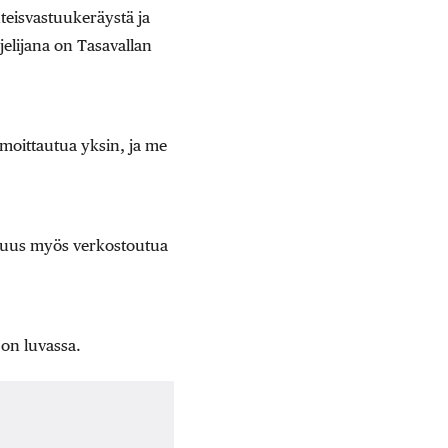
hteisvastuukeräystä ja
elijana on Tasavallan
lmoittautua yksin, ja me
isuus myös verkostoutua
 on luvassa.