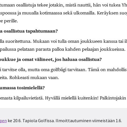
umaan osallistuja tekee jotakin, mistä nauttii, hän voi tukea Y
Espoossa ja muualla kotimaassa sekä ulkomailla. Keräyksen suoj
e perille.
a osallistua tapahtumaan?
lla suoritettuna. Mukaan voi tulla oman joukkueen kanssa tai i
lpailussa pelataan parasta palloa kahden pelaajan joukkueissa.
oukkue ja omat välineet, jos haluaa osallistua?
i tarvitse olla, mutta oma golfbägi tarvitaan. Tämä on mahdoll
reita. Rohkeasti mukaan vaan.
umassa tosimielellä?
masta kilpailuvietistä. Hyvällä mielellä kuitenkin! Palkintojakin
Open
ke 20.6. Tapiola Golfissa. Ilmoittautuminen viimeistään 1.6.