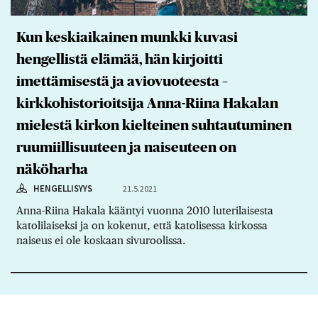
Kun keskiaikainen munkki kuvasi
hengellistä elämää, hän kirjoitti
imettämisestä ja aviovuoteesta –
kirkkohistorioitsija Anna-Riina Hakalan
mielestä kirkon kielteinen suhtautuminen
ruumiillisuuteen ja naiseuteen on
näköharha
HENGELLISYYS
21.5.2021
Anna-Riina Hakala kääntyi vuonna 2010 luterilaisesta
katolilaiseksi ja on kokenut, että katolisessa kirkossa
naiseus ei ole koskaan sivuroolissa.