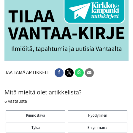
JAA TÄMÄ ARTIKKELI:
Mitä mieltä olet artikkelista?
6
vastausta
Kiinnostava
Hyödyllinen
Tylsä
En ymmärrä