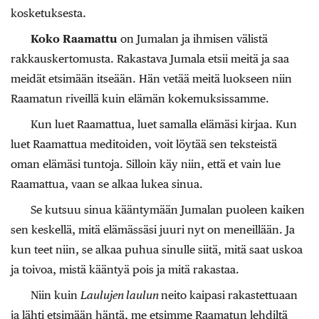
kosketuksesta.
Koko Raamattu
on Jumalan ja ihmisen välistä
rakkauskertomusta. Rakastava Jumala etsii meitä ja saa
meidät etsimään itseään. Hän vetää meitä luokseen niin
Raamatun riveillä kuin elämän kokemuksissamme.
Kun luet Raamattua, luet samalla elämäsi kirjaa. Kun
luet Raamattua meditoiden, voit löytää sen teksteistä
oman elämäsi tuntoja. Silloin käy niin, että et vain lue
Raamattua, vaan se alkaa lukea sinua.
Se kutsuu sinua kääntymään Jumalan puoleen kaiken
sen keskellä, mitä elämässäsi juuri nyt on meneillään. Ja
kun teet niin, se alkaa puhua sinulle siitä, mitä saat uskoa
ja toivoa, mistä kääntyä pois ja mitä rakastaa.
Niin kuin
Laulujen laulun
neito kaipasi rakastettuaan
ja lähti etsimään häntä, me etsimme Raamatun lehdiltä