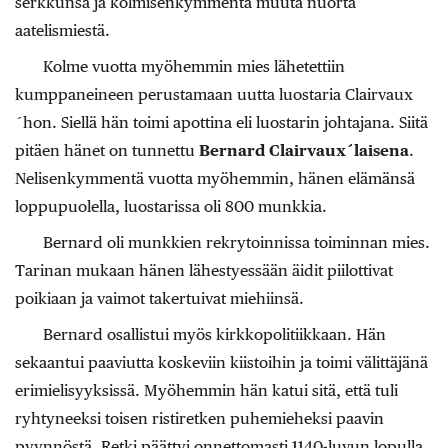
serkkunsa ja kolmisenkymmentä muuta nuorta
aatelismiestä.
Kolme vuotta myöhemmin mies lähetettiin
kumppaneineen perustamaan uutta luostaria Clairvaux
´hon. Siellä hän toimi apottina eli luostarin johtajana. Siitä
pitäen hänet on tunnettu
Bernard Clairvaux´laisena
.
Nelisenkymmentä vuotta myöhemmin, hänen elämänsä
loppupuolella, luostarissa oli 800 munkkia.
Bernard oli munkkien rekrytoinnissa toiminnan mies.
Tarinan mukaan hänen lähestyessään äidit piilottivat
poikiaan ja vaimot takertuivat miehiinsä.
Bernard osallistui myös kirkkopolitiikkaan. Hän
sekaantui paaviutta koskeviin kiistoihin ja toimi välittäjänä
erimielisyyksissä. Myöhemmin hän katui sitä, että tuli
ryhtyneeksi toisen ristiretken puhemieheksi paavin
pyynnöstä. Retki päättyi onnettomasti 1140-luvun lopulla.