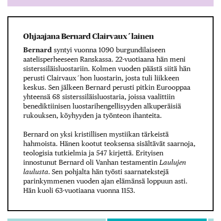
Ohjaajana Bernard Clairvaux´lainen
Bernard
syntyi vuonna 1090 burgundilaiseen
aatelisperheeseen Ranskassa. 22-vuotiaana hän meni
sisterssiläisluostariin. Kolmen vuoden päästä siitä hän
perusti Clairvaux´hon luostarin, josta tuli liikkeen
keskus. Sen jälkeen Bernard perusti pitkin Eurooppaa
yhteensä 68 sisterssiläisluostaria, joissa vaalittiin
benediktiinisen luostarihengellisyyden alkuperäisiä
rukouksen, köyhyyden ja työnteon ihanteita.
Bernard on yksi kristillisen mystiikan tärkeistä
hahmoista. Hänen kootut teoksensa sisältävät saarnoja,
teologisia tutkielmia ja 547 kirjettä. Erityisen
innostunut Bernard oli Vanhan testamentin
Laulujen
laulusta.
Sen pohjalta hän työsti saarnatekstejä
parinkymmenen vuoden ajan elämänsä loppuun asti.
Hän kuoli 63-vuotiaana vuonna 1153.