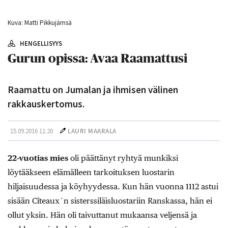
Kuva: Matti Pikkujämsä
HENGELLISYYS
Gurun opissa: Avaa Raamattusi
Raamattu on Jumalan ja ihmisen välinen
rakkauskertomus.
15.09.2016 11:20
LAURI MAARALA
22-vuotias mies
oli päättänyt ryhtyä munkiksi
löytääkseen elämälleen tarkoituksen luostarin
hiljaisuudessa ja köyhyydessa. Kun hän vuonna 1112 astui
sisään Cîteaux´n sisterssiläisluostariin Ranskassa, hän ei
ollut yksin. Hän oli taivuttanut mukaansa veljensä ja