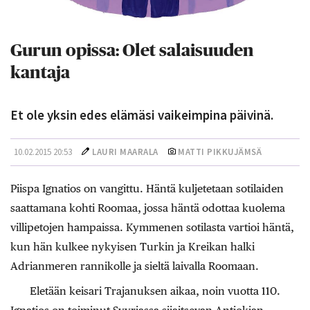
Gurun opissa: Olet salaisuuden
kantaja
Et ole yksin edes elämäsi vaikeimpina päivinä.
10.02.2015 20:53
LAURI MAARALA
MATTI PIKKUJÄMSÄ
Piispa Ignatios
on vangittu. Häntä kuljetetaan sotilaiden
saattamana kohti Roomaa, jossa häntä odottaa kuolema
villipetojen hampaissa. Kymmenen sotilasta var­tioi häntä,
kun hän kulkee nykyisen Turkin ja Kreikan halki
Adrianmeren rannikolle ja sieltä laivalla Roomaan.
Eletään keisari Trajanuksen aikaa, noin vuotta 110.