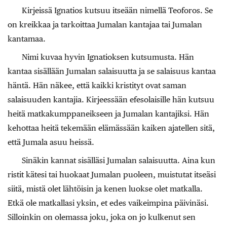
Kirjeissä Ignatios kutsuu itseään nimellä Teoforos. Se
on kreikkaa ja tarkoittaa Jumalan kantajaa tai Jumalan
kantamaa.
Nimi kuvaa hyvin Ignatioksen kutsumusta. Hän
kantaa sisällään Jumalan salaisuutta ja se salaisuus kantaa
häntä. Hän näkee, että kaikki kristityt ovat saman
salaisuuden kantajia. Kirjeessään efesolaisille hän kutsuu
heitä matkakumppaneikseen ja Jumalan kantajiksi. Hän
kehottaa heitä tekemään elämässään kaiken ajatellen sitä,
että Jumala asuu heissä.
Sinäkin kannat sisälläsi Jumalan salaisuutta. Aina kun
ristit kätesi tai huokaat Jumalan puoleen, muistutat itseäsi
siitä, mistä olet lähtöisin ja kenen luokse olet matkalla.
Etkä ole matkallasi yksin, et edes vaikeimpina päivinäsi.
Silloinkin on olemassa joku, joka on jo kulkenut sen