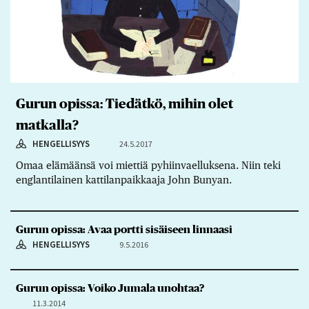
Gurun opissa: Tiedätkö, mihin olet
matkalla?
HENGELLISYYS
24.5.2017
Omaa elämäänsä voi miettiä pyhiinvaelluksena. Niin teki
englantilainen kattilanpaikkaaja John Bunyan.
Gurun opissa: Avaa portti sisäiseen linnaasi
HENGELLISYYS
9.5.2016
Gurun opissa: Voiko Jumala unohtaa?
11.3.2014