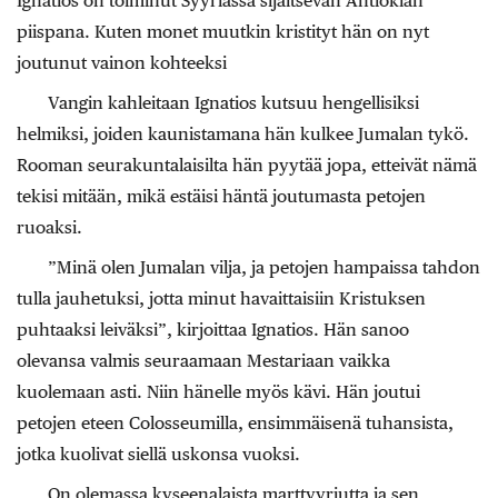
Ignatios on toiminut Syyriassa sijaitsevan Antiokian
piispana. Kuten monet muutkin kristityt hän on nyt
joutunut vainon kohteeksi
Vangin kahleitaan Ignatios kutsuu hengellisiksi
helmiksi, joiden kaunistamana hän kulkee Jumalan tykö.
Rooman seurakuntalaisilta hän pyytää jopa, etteivät nämä
tekisi mitään, mikä estäisi häntä joutumasta petojen
ruoaksi.
”Minä olen Jumalan vilja, ja petojen hampaissa tahdon
tulla jauhetuksi, jotta minut havaittaisiin Kristuksen
puhtaaksi leiväksi”, kirjoittaa Ignatios. Hän sanoo
olevansa valmis seuraamaan Mestariaan vaikka
kuolemaan asti. Niin hänelle myös kävi. Hän joutui
petojen eteen Colosseumilla, ensimmäisenä tuhansista,
jotka kuolivat siellä uskonsa vuoksi.
On olemassa kyseenalaista marttyyriutta ja sen