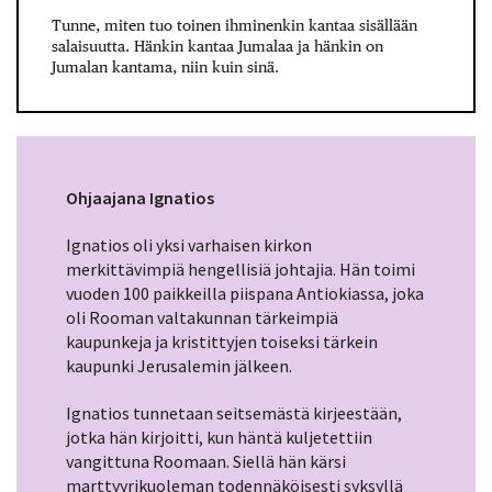
Tunne, miten tuo toinen ihminenkin kantaa sisällään
salaisuutta. Hänkin kantaa Jumalaa ja hänkin on
Jumalan kantama, niin kuin sinä.
Ohjaajana Ignatios
Ignatios oli yksi varhaisen kirkon
merkittävimpiä hengellisiä johtajia. Hän toimi
vuoden 100 paikkeilla piispana Antiokiassa, joka
oli Rooman valtakunnan tärkeimpiä
kaupunkeja ja kristittyjen toiseksi tärkein
kaupunki Jerusalemin jälkeen.
Ignatios tunnetaan seitsemästä kirjeestään,
jotka hän kirjoitti, kun häntä kuljetettiin
vangittuna Roomaan. Siellä hän kärsi
marttyyrikuoleman todennäköisesti syksyllä