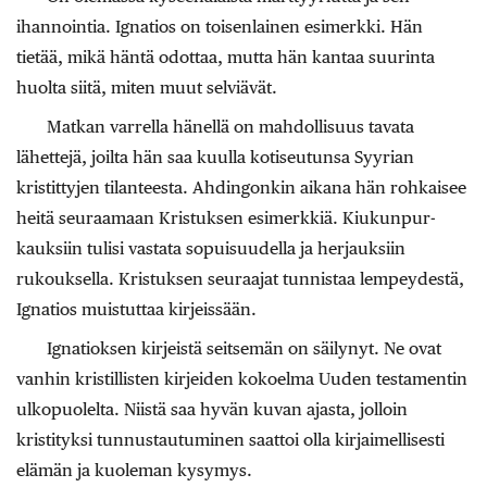
ihannointia. Ignatios on toisenlainen esimerkki. Hän
tietää, mikä häntä odottaa, mutta hän kantaa suurinta
huolta siitä, miten muut selviävät.
Matkan varrella hänellä on mahdollisuus tavata
lähettejä, joilta hän saa kuulla kotiseutunsa Syyrian
kristittyjen tilanteesta. Ahdingonkin aikana hän rohkaisee
heitä seuraamaan Kristuksen esimerkkiä. Kiukunpur­
kauksiin tulisi vastata sopuisuudella ja her­jauksiin
rukouksella. Kristuksen seuraajat tunnistaa lempeydestä,
Ignatios muistuttaa kirjeissään.
Ignatioksen kirjeistä seitsemän on säilynyt. Ne ovat
vanhin kristillisten kirjeiden kokoelma Uuden testamentin
ulkopuolelta. Niistä saa hyvän kuvan ajasta, jolloin
kristityksi tunnustautuminen saattoi olla kirjaimellisesti
elämän ja kuoleman kysymys.