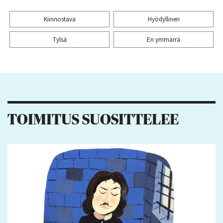
Kiinnostava
Hyödyllinen
Tylsä
En ymmärrä
Kiitos palautteesta! Jaa artikkeli:
1
4
TOIMITUS SUOSITTELEE