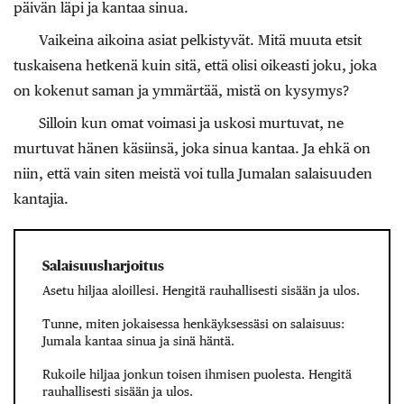
päivän läpi ja kantaa sinua.
Vaikeina aikoina asiat pelkistyvät. Mitä muuta etsit
tuskaisena hetkenä kuin sitä, että olisi oikeasti joku, joka
on kokenut saman ja ymmärtää, mistä on kysymys?
Silloin kun omat voimasi ja uskosi murtuvat, ne
murtuvat hänen käsiinsä, joka sinua kantaa. Ja ehkä on
niin, että vain siten meistä voi tulla Jumalan salaisuuden
kantajia.
Salaisuus­harjoitus
Asetu hiljaa aloillesi. Hengitä rauhallisesti sisään ja ulos.
Tunne, miten jokaisessa henkäyksessäsi on salaisuus:
Jumala kantaa sinua ja sinä häntä.
Rukoile hiljaa jonkun toisen ihmisen puolesta. Hengitä
rauhallisesti sisään ja ulos.