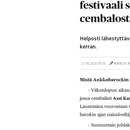
festivaali
cembalost
Helposti lähestyttäv
kerran.
27.08.2020 09:30
MARJO 
Mistä Ankkabarockin 
– Viikonlopun aikana 
jossa cembalisti
Assi Ka
Lauantaina vuorostaan 
barokin ajan naissäveltä
– Sunnuntain juhlako