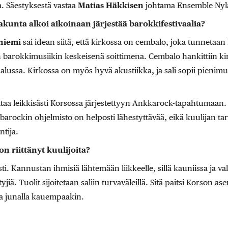
. Säestyksestä vastaa
Matias Häkkisen
johtama Ensemble Nyl
kunta alkoi aikoinaan järjestää barokkifestivaalia?
oniemi
sai idean siitä, että kirkossa on cembalo, joka tunnetaan 
n barokkimusiikin keskeisenä soittimena. Cembalo hankittiin k
ussa. Kirkossa on myös hyvä akustiikka, ja sali sopii pienimuo
iittaa leikkisästi Korsossa järjestettyyn Ankkarock-tapahtumaan
barockin ohjelmisto on helposti lähestyttävää, eikä kuulijan tarv
tija.
 on riittänyt kuulijoita?
ti. Kannustan ihmisiä lähtemään liikkeelle, sillä kauniissa ja va
jiä. Tuolit sijoitetaan saliin turvaväleillä. Sitä paitsi Korson as
a junalla kauempaakin.