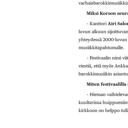
varhaisbarokkimusiikkia
Miksi Korson seura
– Kanttori
Airi Sal
luvun alkuun sijoittuva
yhteydessä 2000-luvun al
musiikkitapahtumalle.
– Festivaalin nimi v
viestiä, että myös Ankka
barokkimusiikin asiantun
Miten festivaalilla
– Hieman vaihtelevas
kuultavissa huippu­esiinty
kirkkoon on helppo tull