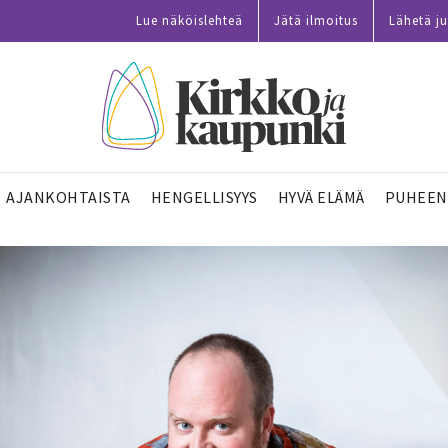
Lue näköislehteä
Jätä ilmoitus
Lähetä ju
AJANKOHTAISTA
HENGELLISYYS
HYVÄ ELÄMÄ
PUHEEN