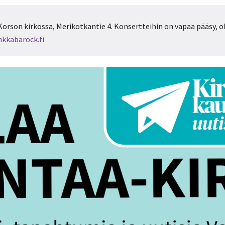
Korson kirkossa, Merikotkantie 4. Konsertteihin on vapaa pääsy, 
nkkabarock.fi