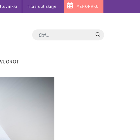
ttuvinkki
Tilaa uutiskirje
MENOHAKU
Hae
VUOROT