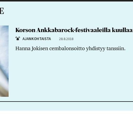
E
Korson Ankkabarock-festivaaleilla kuulla
AJANKOHTAISTA
28.8.2018
Hanna Jokisen cembalonsoitto yhdistyy tanssiin.