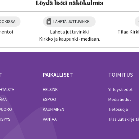
Löydä lisää näkökulmia
OOKISSA
LÄHETÄ JUTTUVINKKI
mentoi
Lähetä juttuvinkki
Tilaa Kirk
Kirkko ja kaupunki -mediaan.
T
PAIKALLISET
TOIMITUS
HTAISTA
HELSINKI
Yhteystiedot
LÄMÄ
ESPOO
Mediatiedot
VUOROT
KAUNIAINEN
Tietosuoja
ISYYS
VANTAA
Tilaa uutiskirjeit