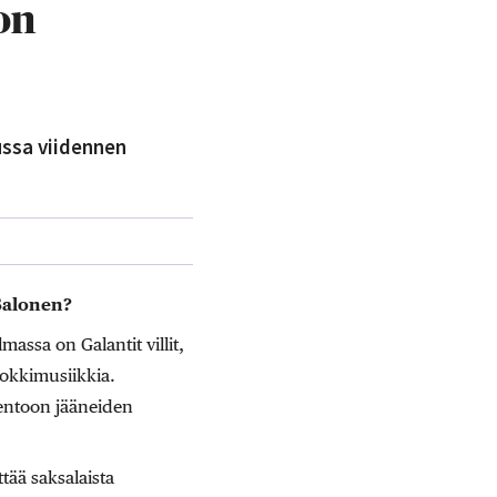
on
ussa viidennen
Salonen?
assa on Galantit villit,
okkimusiikkia.
entoon jääneiden
tää saksalaista