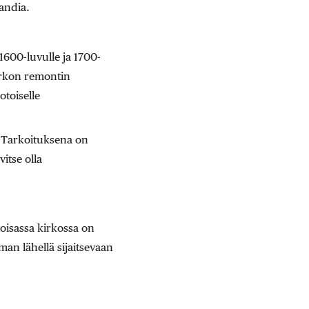
andia.
1600-luvulle ja 1700-
irkon remontin
toiselle
. Tarkoituksena on
itse olla
loisassa kirkossa on
eman lähellä sijaitsevaan