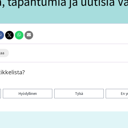
2
taa
ikkelista?
Hyödyllinen
Tylsä
En 
aa artikkeli: