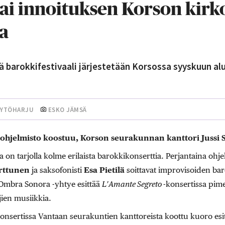
 sai innoituksen Korson kirk
a
ä barokkifestivaali järjestetään Korsossa syyskuun al
KYTÖHARJU
ESKO JÄMSÄ
ohjelmisto koostuu, Korson seurakunnan kanttori Jussi 
on tarjolla kolme erilaista barokkikonserttia. Perjantaina ohjelm
rttunen
ja saksofonisti
Esa Pietilä
soittavat improvisoiden bar
Ombra Sonora -yhtye esittää
L′Amante Segreto
-konsertissa pim
jien musiikkia.
nsertissa Vantaan seurakuntien kanttoreista koottu kuoro esit