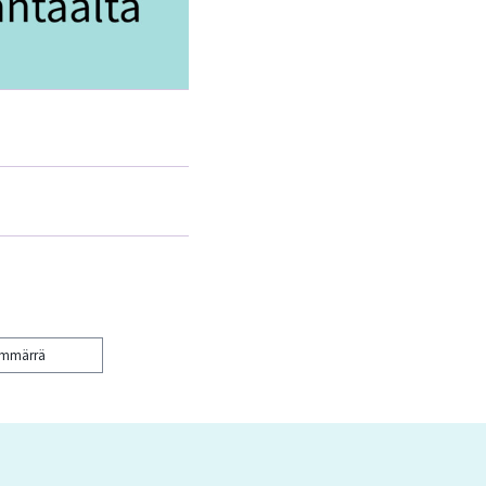
ymmärrä