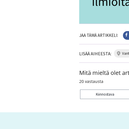
JAA TÄMÄ ARTIKKELI:
LISÄÄ AIHEESTA:
van
Mitä mieltä olet art
20
vastausta
Kiinnostava
Kiitos palautteesta! J
2