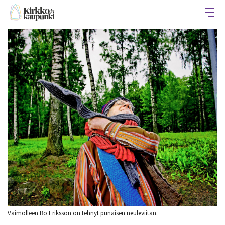
Avaa
Vaimolleen Bo Eriksson on tehnyt punaisen neuleviitan.