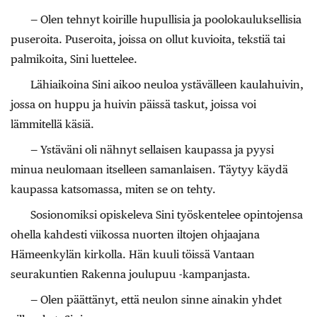
— Olen tehnyt koirille hupullisia ja poolokauluksellisia
puseroita. Puseroita, joissa on ollut kuvioita, tekstiä tai
palmikoita, Sini luettelee.
Lähiaikoina Sini aikoo neuloa ystävälleen kaulahuivin,
jossa on huppu ja huivin päissä taskut, joissa voi
lämmitellä käsiä.
— Ystäväni oli nähnyt sellaisen kaupassa ja pyysi
minua neulomaan itselleen samanlaisen. Täytyy käydä
kaupassa katsomassa, miten se on tehty.
Sosionomiksi opiskeleva Sini työskentelee opintojensa
ohella kahdesti viikossa nuorten iltojen ohjaajana
Hämeenkylän kirkolla. Hän kuuli töissä Vantaan
seurakuntien Rakenna joulupuu -kampanjasta.
— Olen päättänyt, että neulon sinne ainakin yhdet