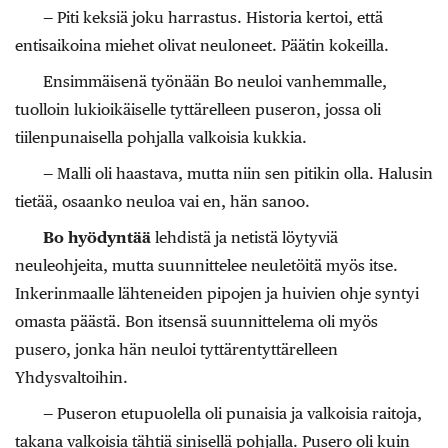
— Piti keksiä joku harrastus. Historia kertoi, että
entisaikoina miehet olivat neuloneet. Päätin kokeilla.
Ensimmäisenä työnään Bo neuloi vanhemmalle,
tuolloin lukioikäiselle tyttärelleen puseron, jossa oli
tiilenpunaisella pohjalla valkoisia kukkia.
— Malli oli haastava, mutta niin sen pitikin olla. Halusin
tietää, osaanko neuloa vai en, hän sanoo.
Bo hyödyntää
lehdistä ja netistä löytyviä
neuleohjeita, mutta suunnittelee neuletöitä myös itse.
Inkerinmaalle lähteneiden pipojen ja huivien ohje syntyi
omasta päästä. Bon itsensä suunnittelema oli myös
pusero, jonka hän neuloi tyttärentyttärelleen
Yhdysvaltoihin.
— Puseron etupuolella oli punaisia ja valkoisia raitoja,
takana valkoisia tähtiä sinisellä pohjalla. Pusero oli kuin