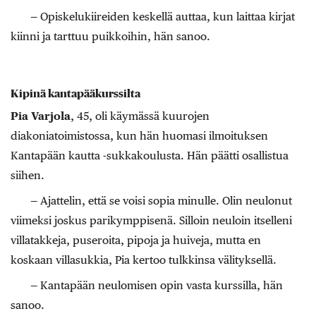
— Opiskelukiireiden keskellä auttaa, kun laittaa kirjat
kiinni ja tarttuu puikkoihin, hän sanoo.
Kipinä kantapääkurssilta
Pia Varjola
, 45, oli käymässä kuurojen
diakoniatoimistossa, kun hän huomasi ilmoituksen
Kantapään kautta -sukkakoulusta. Hän päätti osallistua
siihen.
— Ajattelin, että se voisi sopia minulle. Olin neulonut
viimeksi joskus parikymppisenä. Silloin neuloin itselleni
villatakkeja, puseroita, pipoja ja huiveja, mutta en
koskaan villasukkia, Pia kertoo tulkkinsa välityksellä.
— Kantapään neulomisen opin vasta kurssilla, hän
sanoo.