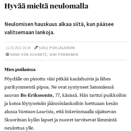
Hyvää mieltä neulomalla
Neulomisen hauskuus alkaa siitä, kun pääsee
valitsemaan lankoja.
12.10.2011 10:28
SOILI POHJALAINEN
HANS VON SCHANTZ, SINI PENNANEN
Mies puikoissa
Pöydälle on pinottu viisi pitkää kaulahuivia ja lähes
parikymmentä pipoa. Ne ovat syntyneet Satomäessä
asuvan
Bo Erikssonin
, 77, käsissä. Hän tarttui puikkoihin
ja kotoa löytyneisiin jäännöslankoihin luettuaan kesän
alussa
Vantaan Laurista
, että Inkerinmaalla sijaitsevan
Skuoritsan kylän lapset ja nuoret tarvitsevat lämmintä
neulottua ylle.