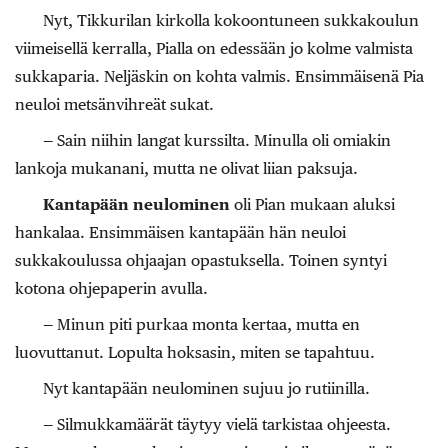
Nyt, Tikkurilan kirkolla kokoontuneen sukkakoulun
viimeisellä kerralla, Pialla on edessään jo kolme valmista
sukkaparia. Neljäskin on kohta valmis. Ensimmäisenä Pia
neuloi metsänvihreät sukat.
— Sain niihin langat kurssilta. Minulla oli omiakin
lankoja mukanani, mutta ne olivat liian paksuja.
Kantapään neulominen
oli Pian mukaan aluksi
hankalaa. Ensimmäisen kantapään hän neuloi
sukkakoulussa ohjaajan opastuksella. Toinen syntyi
kotona ohjepaperin avulla.
— Minun piti purkaa monta kertaa, mutta en
luovuttanut. Lopulta hoksasin, miten se tapahtuu.
Nyt kantapään neulominen sujuu jo rutiinilla.
— Silmukkamäärät täytyy vielä tarkistaa ohjeesta.