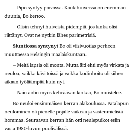
— Pipo syntyy päivässä. Kaulahuiveissa on enemmän
duunia, Bo kertoo.
— Olisin tehnyt huiveista pidempiä, jos lanka olisi
riittänyt. Ovat ne nytkin lähes parimetrisiä.
Siuntiossa syntynyt
Bo oli viisivuotias perheen
muuttaessa Helsingin maalaiskuntaan.
— Meitä lapsia oli monta. Mutta äiti ehti myös virkata ja
neuloa, vaikka kävi töissä ja vaikka kodinhoito oli siihen
aikaan työläämpää kuin nyt.
— Näin äidin myös kehräävän lankaa, Bo muistelee.
Bo neuloi ensimmäisen kerran alakoulussa. Patalapun
neulominen oli pienelle pojalle vaikeaa ja vastenmielistä
hommaa. Seuraavan kerran hän otti neulepuikot esiin
vasta 1980-luvun puolivälissä.