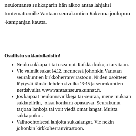
neulomansa sukkaparin hän aikoo antaa lahjaksi
tuntemattomille Vantaan seurakuntien Rakenna joulupuu
-kampanjan kautta.
Osallistu sukkatalkoisiin!
Neulo sukkapari tai useampi. Kaikkia kokoja tarvitaan.
Vie valmiit sukat 14.12. mennessä johonkin Vantaan
seurakuntien kirkkoherranvirastoon. Niiden osoitteet
löytyvät tämän lehden sivuilta 13–15 ja seurakuntien
nettisivuilta www.vantaanseurakunnat.fi.
Jos kaipaat neulomisvinkkejä tai -seuraa, mene mukaan
sukkapiiriin, joissa konkarit opastavat. Seurakunta
tarjoaa lankoja tai voit viedä omat langat. Muista
sukkapuikot.
Vaihtoehtoisesti lahjoita sukkalangat. Vie nekin
johonkin kirkkoherranvirastoon.