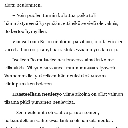
aloitti neulomisen.
— Noin puolen tunnin kuluttua poika tuli
hämmästyneenä kysymään, että eikö se vielä ole valmis,
Bo kertoo hymyillen.
Viimeaikoina Bo on neulonut päivittäin, mutta vuosien
varrella hän on pitänyt harrastuksessaan myös taukoja.
Itselleen Bo muistelee neuloneensa ainakin kolme
villatakkia. Vävyt ovat saaneet muun muassa slipoverit.
Vanhemmalle tyttärelleen hän neuloi tänä vuonna
viininpunaisen boleron.
Haasteellisin neuletyö
viime aikoina on ollut vaimon
tilaama pitkä punainen neuleviitta.
— Sen neulepinta oli vaativa ja suuritöinen,
paksuudeltaan vaihtelevaa lankaa oli hankala neuloa.