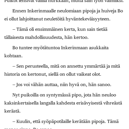
Puikot lensivät välillä nurkkaan, mutta sain työn valmiiksi.
Ennen Inkerinmaalle neulomiaan pipoja ja huiveja Bo
ei ollut lahjoittanut neuletöitä hyväntekeväisyyteen.
— Tämä oli ensimmäinen kerta, kun sain tietää
tällaisesta mahdollisuudesta, hän kertoo.
Bo tuntee myötätuntoa Inkerinmaan asukkaita
kohtaan.
— Sen perusteella, mitä on annettu ymmärtää ja mitä
historia on kertonut, siellä on ollut vaikeat olot.
— Jos voi vähän auttaa, niin hyvä on, hän sanoo.
Nyt puikoilla on syntymässä pipo, jota hän neuloo
kaksinkertaisella langalla kahdesta erisävyisestä vihreästä
kerästä.
— Kuulin, että syöpäpotilaille kerätään pipoja. Tämä