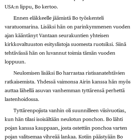
USA:n lippu, Bo kertoo.
Ennen eläkkeelle jäämistä Bo työskenteli
varatuomarina. Lisäksi hän on parinkymmenen vuoden
ajan kääntänyt Vantaan seurakuntien yhteisen
kirkkovaltuuston esityslistoja suomesta ruotsiksi. Siinä
tehtävässä hän on luvannut toimia tämän vuoden
loppuun.
Neulomisen lisäksi Bo harrastaa ristisanatehtävien
ratkaisemista. Yhdessä vaimonsa Airin kanssa hän myös
auttaa lähellä asuvan vanhemman tyttärensä perhettä
lastenhoidossa.
Tyttärenpojista vanhin oli suunnilleen viisivuotias,
kun hän tilasi isoisältään neulotun ponchon. Bo lähti
pojan kanssa kauppaan, josta ostettiin ponchoa varten
pojan valitsemaa vihreää lankaa. Kotiin päästyään Bo