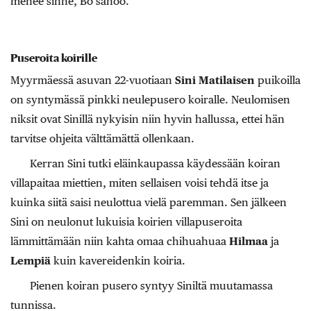
menee sinne, Bo sanoo.
Puseroita koirille
Myyrmäessä asuvan 22-vuotiaan
Sini Matilaisen
puikoilla
on syntymässä pinkki neulepusero koiralle. Neulomisen
niksit ovat Sinillä nykyisin niin hyvin hallussa, ettei hän
tarvitse ohjeita välttämättä ollenkaan.
Kerran Sini tutki eläinkaupassa käydessään koiran
villapaitaa miettien, miten sellaisen voisi tehdä itse ja
kuinka siitä saisi neulottua vielä paremman. Sen jälkeen
Sini on neulonut lukuisia koirien villapuseroita
lämmittämään niin kahta omaa chihuahuaa
Hilmaa
ja
Lempiä
kuin kavereidenkin koiria.
Pienen koiran
pusero syntyy Siniltä muutamassa
tunnissa.