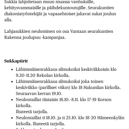
Sukkia lahjoitetaan muun muassa vanhuksille,
kehitysvammaisille ja päihdekuntoutujille. Seurakuntien
diakoniatyöntekijät ja vapaaehtoiset jakavat sukat joulun
alla.
Lahjasukkien neulominen on osa Vantaan seurakuntien
Rakenna joulupuu -kampanjaa.
Sukkapiirit
Lähimmäisenrakkaus silmukoiksi keskiviikkoisin klo
9.30–11.30 Rekolan kirkolla.
Lähimmäisenrakkaus silmukoiksi joka toinen
keskiviikko (parilliset viikot) klo 18 Hakunilan kirkolla.
Seuraavan kerran 19.10.
Neulontaillat tiistaisin 18.10.–8.11. klo 17–19 Korson
kirkolla.
Iltateetä tarjolla.
Neulontaillat ti 18.10. ja ti 25.10. klo 18–20 Hämeenkylän
kirkolla. Iltateetä tarjolla.