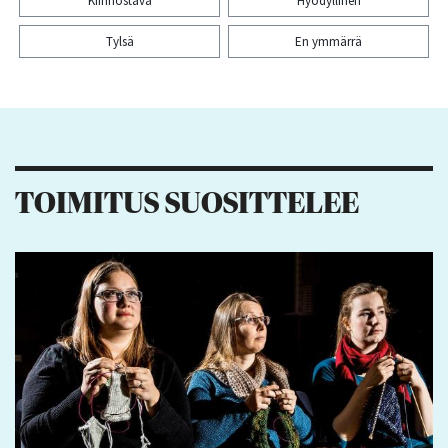
Kiinnostava
Hyödyllinen
Tylsä
En ymmärrä
Kiitos palautteesta! Jaa artikkeli:
TOIMITUS SUOSITTELEE