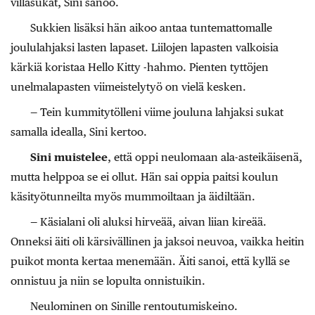
villasukat, Sini sanoo.
Sukkien lisäksi hän aikoo antaa tuntemattomalle
joululahjaksi lasten lapaset. Liilojen lapasten valkoisia
kärkiä koristaa Hello Kitty -hahmo. Pienten tyttöjen
unelmalapasten viimeistelytyö on vielä kesken.
— Tein kummitytölleni viime jouluna lahjaksi sukat
samalla idealla, Sini kertoo.
Sini muistelee
, että oppi neulomaan ala-asteikäisenä,
mutta helppoa se ei ollut. Hän sai oppia paitsi koulun
käsityötunneilta myös mummoiltaan ja äidiltään.
— Käsialani oli aluksi hirveää, aivan liian kireää.
Onneksi äiti oli kärsivällinen ja jaksoi neuvoa, vaikka heitin
puikot monta kertaa menemään. Äiti sanoi, että kyllä se
onnistuu ja niin se lopulta onnistuikin.
Neulominen on Sinille rentoutumiskeino.