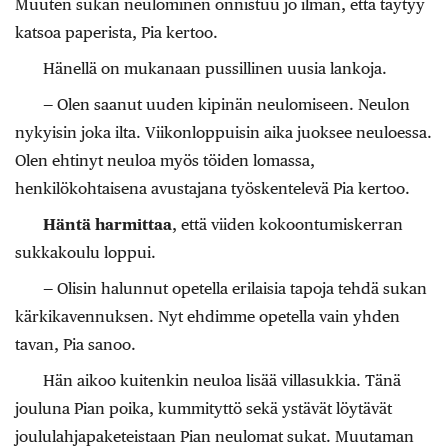
Muuten sukan neulominen onnistuu jo ilman, että täytyy
katsoa paperista, Pia kertoo.
Hänellä on mukanaan pussillinen uusia lankoja.
— Olen saanut uuden kipinän neulomiseen. Neulon
nykyisin joka ilta. Viikonloppuisin aika juoksee neuloessa.
Olen ehtinyt neuloa myös töiden lomassa,
henkilökohtaisena avustajana työskentelevä Pia kertoo.
Häntä harmittaa
, että viiden kokoontumiskerran
sukkakoulu loppui.
— Olisin halunnut opetella erilaisia tapoja tehdä sukan
kärkikavennuksen. Nyt ehdimme opetella vain yhden
tavan, Pia sanoo.
Hän aikoo kuitenkin neuloa lisää villasukkia. Tänä
jouluna Pian poika, kummityttö sekä ystävät löytävät
joululahjapaketeistaan Pian neulomat sukat. Muutaman