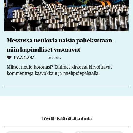
Messussa neulovia naisia paheksutaan –
näin kapinalliset vastaavat
HYVÄ ELÄMÄ
10.2.2017
Mikset neulo kotonasi? Kutimet kirkossa kirvoittavat
kommentteja kasvokkain ja mielipidepalstalla.
Löydä lisää näkökulmia