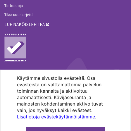
Tietosuoja
Tilaa uutiskirjeitä
LUE NÄKÖISLEHTEÄ
Käytämme sivustolla evästeitä. Osa
MENOHAKU
evästeistä on välttämättömiä palvelun
toiminnan kannalta ja aktivoituu
automaattisesti. Kävijäseuranta ja
mainosten kohdentaminen aktivoituvat
vain, jos hyväksyt kaikki evästeet.
Lisätietoja evästekäytännöistämme
.
Pääkaupunkiseudun evankelis-
luterilaisten seurakuntien media.